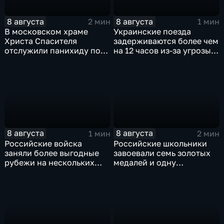
8 августа
8 августа
2 мин
1 мин
В московском храме
Украинские поезда
Христа Спасителя
задерживаются более чем
отслужили панихиду по
на 12 часов из-за угрозы
погибшим жителям
обстрелов
Южной Осетии
8 августа
8 августа
1 мин
2 мин
Российские войска
Российские школьники
заняли более выгодные
завоевали семь золотых
рубежи на нескольких
медалей и одну
направлениях в зоне СВО
бронзовую на турнире по
ИИ