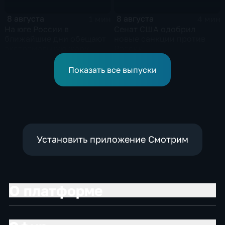
8 августа
8 августа
1 мин
4 мин
На юге России в
Сенат США одобрил
ближайшие дни обещают
новые санкции против
экстремальную жару
России
Показать все выпуски
Установить приложение Смотрим
О платформе