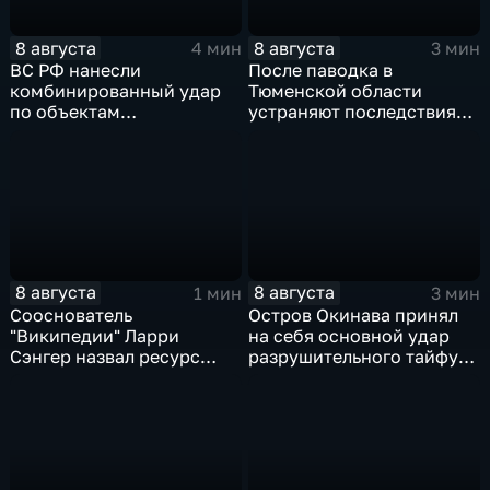
8 августа
8 августа
4 мин
3 мин
ВС РФ нанесли
После паводка в
комбинированный удар
Тюменской области
по объектам
устраняют последствия
логистической,
для водоснабжения
топливной и
энергетической
инфраструктуры в Киеве
8 августа
8 августа
1 мин
3 мин
Сооснователь
Остров Окинава принял
"Википедии" Ларри
на себя основной удар
Сэнгер назвал ресурс
разрушительного тайфуна
инструментом
"Дельфин"
пропаганды