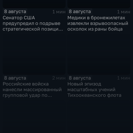
8 августа
8 августа
1 мин
1 мин
Сенатор США
Медики в бронежилетах
предупредил о подрыве
извлекли взрывоопасный
стратегической позиции
осколок из раны бойца
из-за новых пошлин
против России
8 августа
8 августа
2 мин
1 мин
Российские войска
Новый эпизод
нанесли массированный
масштабных учений
групповой удар по
Тихоокеанского флота
стратегическим объектам
в глубоком тылу ВСУ