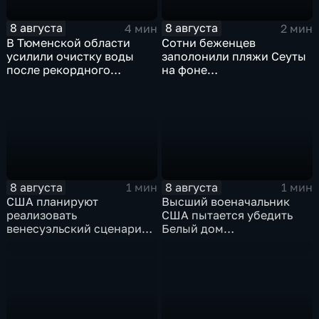
8 августа
8 августа
4 мин
2 мин
В Тюменской области
Сотни беженцев
усилили очистку воды
заполонили пляжи Сеуты
после рекордного
на фоне
летнего паводка
катастрофического
миграционного кризиса
8 августа
8 августа
1 мин
1 мин
США планируют
Высший военачальник
реализовать
США пытается убедить
венесуэльский сценарий
Белый дом
для смены власти на Кубе
незамедлительно
завершить конфликт с
Ираном