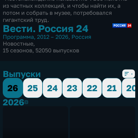
из частных коллекций, и чтобы найти их, а
потом и собрать в музее, потребовался
гигантский труд.
Вести. Россия 24
Программа
,
2012 – 2026
,
Россия
Новостные
,
15 сезонов, 52050 выпусков
Выпуски
26
25
24
23
22
21
20
2026
2026