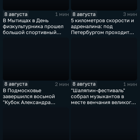
8 августа
8 августа
1 мин
3 мин
В Мытищах в День
5 километров скорости и
физкультурника прошел
адреналина: под
большой спортивный
Петербургом проходит
фестиваль
третий этап "Формулы‑4"
8 августа
8 августа
2 мин
1 мин
В Подмосковье
"Шаляпин‑фестиваль"
завершился восьмой
собрал музыкантов в
"Кубок Александра
месте венчания великого
Овечкина"
певца