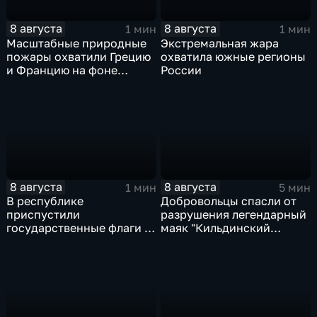
8 августа
8 августа
1 мин
1 мин
Масштабные природные
Экстремальная жара
пожары охватили Грецию
охватила южные регионы
и Францию на фоне
России
европейской засухи
8 августа
8 августа
1 мин
5 мин
В республике
Добровольцы спасли от
приспустили
разрушения легендарный
государственные флаги и
маяк "Кильдинский
зажгли свечи в память о
Северный"
жертвах обстрела
Цхинвала