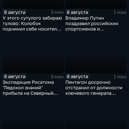
8 августа
8 августа
3 мин
1 мин
У этого сутулого забираю
Владимир Путин
тулово: Колобок
поздравил российских
подчинил себе носителя в
спортсменов и
новом сказочном
физкультурников с
блокбастере
профессиональным
праздником
8 августа
8 августа
3 мин
1 мин
Экспедиция Росатома
Пентагон досрочно
"Ледокол знаний"
отстранил от должности
прибыла на Северный
ключевого генерала
полюс
Чарльза Костанцу