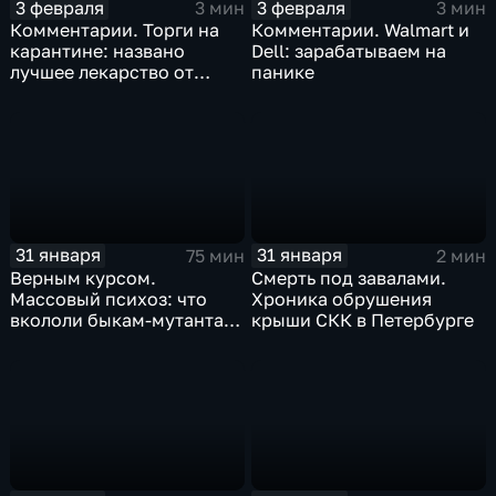
3 февраля
3 февраля
3 мин
3 мин
Комментарии. Торги на
Комментарии. Walmart и
карантине: названо
Dell: зарабатываем на
лучшее лекарство от
панике
коррекции
31 января
31 января
75 мин
2 мин
Верным курсом.
Смерть под завалами.
Массовый психоз: что
Хроника обрушения
вкололи быкам-мутантам,
крыши СКК в Петербурге
когда рухнет доллар и
почему месть Китая
станет страшнее вируса