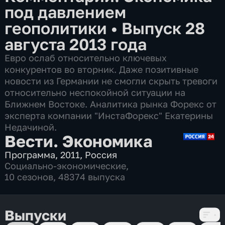
под давлением
геополитики
•
Выпуск 28
августа 2013 года
Евро ослаб относительно ключевых
конкурентов во вторник. Даже позитивные
новости из Германии не смогли скрыть тревоги
относительно неспокойной ситуации на
Ближнем Востоке. Аналитика рынка Форекс от
эксперта компании "ИнстаФорекс" Екатерины
Недачиной.
Вести. Экономика
Программа
,
2011
,
Россия
Социально-экономические
,
10 сезонов, 48374 выпуска
Выпуски