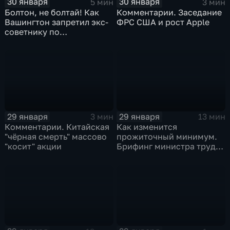
30 января
30 января
5 мин
3 мин
Болтон, не болтай! Как
Комментарии. Заседание
Вашингтон запретил экс-
ФРС США и рост Apple
советнику по
безопасности делиться
воспоминаниями
29 января
29 января
3 мин
13 мин
Комментарии. Китайская
Как изменится
"чёрная смерть" массово
прожиточный минимум.
"косит" акции
Брифинг министра труда
и соцзащиты Антона
Котякова