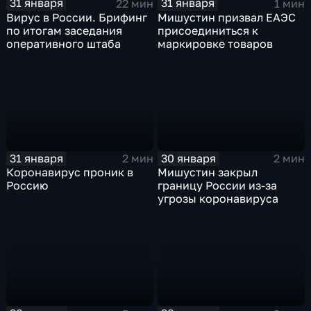
31 января
31 января
22 мин
1 мин
Вирус в России. Брифинг
Мишустин призвал ЕАЭС
по итогам заседания
присоединиться к
оперативного штаба
маркировке товаров
31 января
30 января
2 мин
2 мин
Коронавирус проник в
Мишустин закрыл
Россию
границу России из-за
угрозы коронавируса