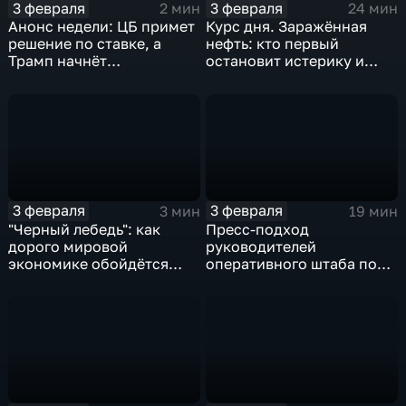
3 февраля
3 февраля
2 мин
24 мин
Анонс недели: ЦБ примет
Курс дня. Заражённая
решение по ставке, а
нефть: кто первый
Трамп начнёт
остановит истерику и
предвыборную гонку
почему ОПЕК лучше не
вмешиваться
3 февраля
3 февраля
3 мин
19 мин
"Черный лебедь": как
Пресс-подход
дорого мировой
руководителей
экономике обойдётся
оперативного штаба по
изоляция Поднебесной
борьбе с коронавирусом