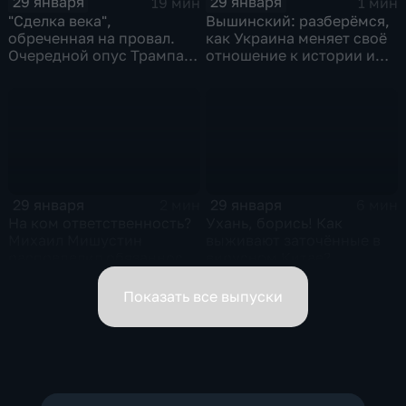
29 января
29 января
19 мин
1 мин
"Сделка века",
Вышинский: разберёмся,
обреченная на провал.
как Украина меняет своё
Очередной опус Трампа.
отношение к истории и
Жанр: политическая
почему
фантастика
29 января
29 января
2 мин
6 мин
На ком ответственность?
Ухань, борись! Как
Михаил Мишустин
выживают заточённые в
распределил обязанности
вирусном Китае?
вице-премьеров
Показать все выпуски