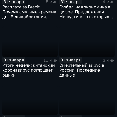
31 января
31 января
5 мин
4 мин
Расплата за Brexit.
Глобальная экономика в
Почему смутные времена
цифре. Предложения
для Великобритании
Мишустина, от которых
только начинаются
ЕАЭС не сможет
отказаться
31 января
31 января
10 мин
3 мин
Итоги недели: китайский
Смертельный вирус в
коронавирус поглощает
России. Последние
рынки
данные