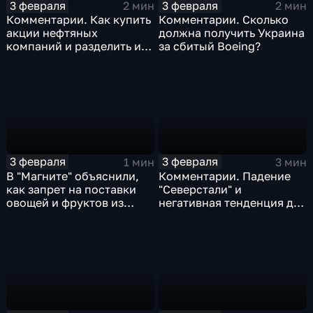
3 февраля
3 февраля
2 мин
2 мин
Комментарии. Как купить
Комментарии. Сколько
акции нефтяных
должна получить Украина
компаний и разделить их
за сбитый Boeing?
доход
3 февраля
3 февраля
1 мин
3 мин
В "Магните" объяснили,
Комментарии. Падение
как запрет на поставки
"Северстали" и
овощей и фруктов из
негативная тенденция для
Китая отразится на ценах
бизнеса Apple