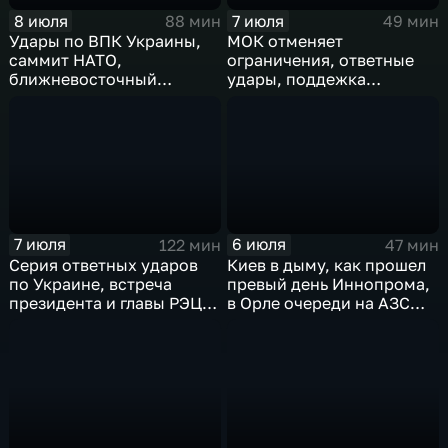
8 июля
7 июля
88 мин
49 мин
Удары по ВПК Украины,
МОК отменяет
саммит НАТО,
ограничения, ответные
ближневосточный
удары, поддежка
конфликт,новые драмы
экспорта, теракт в
чемпионата мира,
Монако
слияние циклонов
7 июля
6 июля
122 мин
47 мин
Серия ответных ударов
Киев в дыму, как прошел
по Украине, встреча
превый день Иннопрома,
президента и главы РЭЦ,
в Орле очереди на АЗС
саммит альянса в Анкаре,
стали меньше, биохакер
теракт в Монако
Брайан Джонсон
рассказал о редкой
болезни