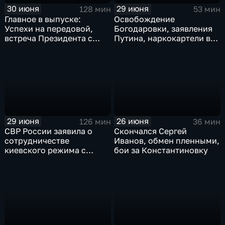
30 июня
29 июня
128 мин
53 мин
Главное в выпуске:
Освобождение
Успехи на передовой,
Богодаровки, заявления
встреча Президента с
Путина, наркокартели в
главой Курской области и
Киеве, ядерный вопрос
исторический теракт в
Финляндии, возвращение
Монако
пленных, шторм в Париже
и плей-офф ЧМ
29 июня
26 июня
126 мин
36 мин
СВР России заявила о
Скончался Сергей
сотрудничестве
Иванов, обмен пленными,
киевского режима с
бои за Константиновку
мексиканскими
наркокартелями.