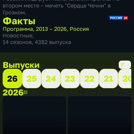
втором месте – мечеть "Сердце Чечни" в
Грозном.
Факты
Программа
,
2013 – 2026
,
Россия
Новостные
,
14 сезонов, 4382 выпуска
Выпуски
26
25
24
23
22
21
20
2026
2026