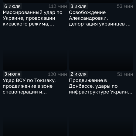
6 июля
3 июля
112 мин
53 мин
Массированный удар по
Освобождение
Украине, провокации
Александровки,
киевского режима,
депортация украинцев из
развитие регионов
Германии и масштабные
тульские перспективы,
проекты ВТБ на Чукотке
скандал на чемпионате
мира
3 июля
2 июля
120 мин
51 мин
Удар ВСУ по Токмаку,
Продвижение в
продвижение в зоне
Донбассе, удары по
спецоперации и
инфраструктуре Украины,
прощание с Али Хаменеи
юбилей Калининградской
в Иране
области, переговоры в
Армении, рекорд Бельгии
на ЧМ и ливни в Москве.