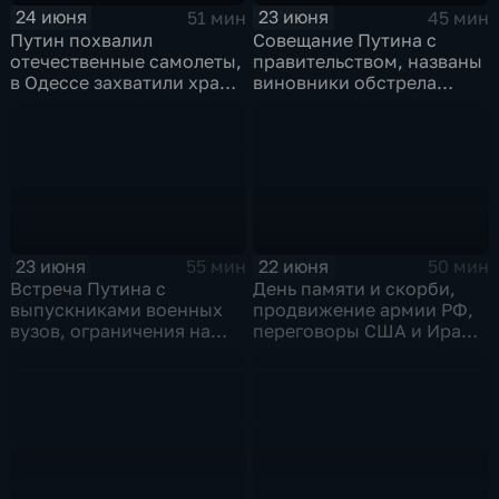
24 июня
23 июня
51 мин
45 мин
Путин похвалил
Совещание Путина с
отечественные самолеты,
правительством, названы
в Одессе захватили храм,
виновники обстрела
Гданьск без Зеленского
детей, похороны юного
героя в Ингушетии
23 июня
22 июня
55 мин
50 мин
Встреча Путина с
День памяти и скорби,
выпускниками военных
продвижение армии РФ,
вузов, ограничения на
переговоры США и Ирана,
топливо в Крыму, планы
Стармер в отставке и
Кабмина по защите
акулы во Владивостоке
населения