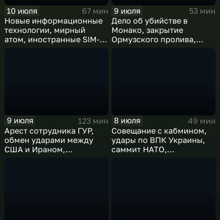
10 июля
9 июля
67 мин
53 мин
Новые информационные
Дело об убийстве в
технологии, мирный
Монако, закрытие
атом, иностранные SIM-
Ормузского пролива,
карты и обход
рост продаж книг в
блокировок
России
9 июля
8 июля
123 мин
49 мин
Арест сотрудника ГУР,
Совещание с кабмином,
обмен ударами между
удары по ВПК Украины,
США и Ираном,
саммит НАТО,
результаты
ближневосточный
международного
конфликт, слияние
сотрудничества,
циклонов
суперциклон и эффект
Фудзивары