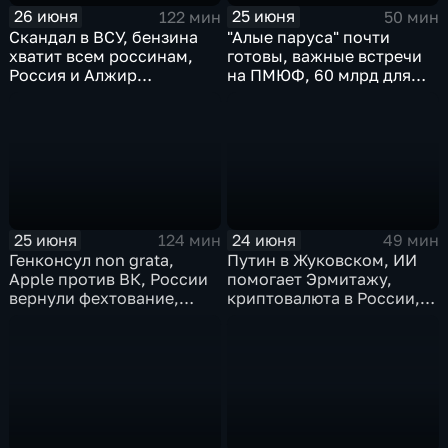
26 июня
25 июня
122 мин
50 мин
Скандал в ВСУ, бензина
"Алые паруса" почти
хватит всем россинам,
готовы, важные встречи
Россия и Алжир
на ПМЮФ, 60 млрд для
наращивают торговый
аграриев
оборот
25 июня
24 июня
124 мин
49 мин
Генконсул non grata,
Путин в Жуковском, ИИ
Apple против ВК, России
помогает Эрмитажу,
вернули фехтование,
криптовалюта в России,
Дитер Болен влип
ПМЮФ открылся в СПб