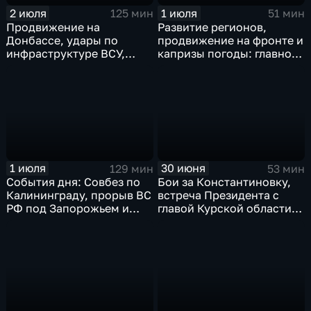
2 июля
1 июля
125 мин
51 мин
Продвижение на
Развитие регионов,
Донбассе, удары по
продвижение на фронте и
инфраструктуре ВСУ,
капризы погоды: главное
юбилей Калининградской
к этому часу
области, визит фон дер
Ляйен в Армению, рекорд
Бельгии на ЧМ и скорые
ливни в Москве.
1 июля
30 июня
129 мин
53 мин
События дня: Совбез по
Бои за Константиновку,
Калининграду, прорыв ВС
встреча Президента с
РФ под Запорожьем и
главой Курской области и
исторический рекорд
ликвидация олигарха в
Мбаппе
Монако