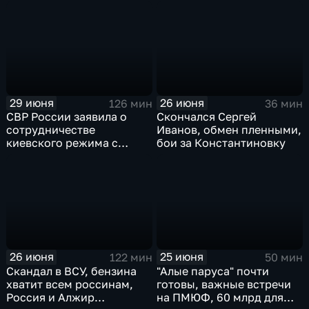
главой Курской области и
Киеве, ядерный вопрос
исторический теракт в
Финляндии, возвращение
Монако
пленных, шторм в Париже
и плей-офф ЧМ
29 июня
26 июня
126 мин
36 мин
СВР России заявила о
Скончался Сергей
сотрудничестве
Иванов, обмен пленными,
киевского режима с
бои за Константиновку
мексиканскими
наркокартелями.
26 июня
25 июня
122 мин
50 мин
Скандал в ВСУ, бензина
"Алые паруса" почти
хватит всем россинам,
готовы, важные встречи
Россия и Алжир
на ПМЮФ, 60 млрд для