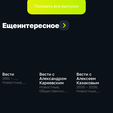
Совбеза
Показать все выпуски
Еще
интересное
Вести
Вести с
Вести с
Александром
Алексеем
1991 – …
,
Новостные,
Кареевским
Казаковым
Общественно-
Новостные,
2020 – 2026
,
политические,
Общественно-
Новостные,
социально-
политические
Общественно-
экономические
политические