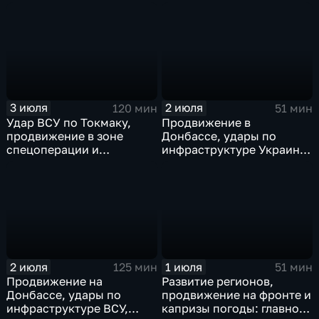
развитие регионов
Германии и масштабные
тульские перспективы,
проекты ВТБ на Чукотке
скандал на чемпионате
мира
3 июля
2 июля
120 мин
51 мин
Удар ВСУ по Токмаку,
Продвижение в
продвижение в зоне
Донбассе, удары по
спецоперации и
инфраструктуре Украины,
прощание с Али Хаменеи
юбилей Калининградской
в Иране
области, переговоры в
Армении, рекорд Бельгии
на ЧМ и ливни в Москве.
2 июля
1 июля
125 мин
51 мин
Продвижение на
Развитие регионов,
Донбассе, удары по
продвижение на фронте и
инфраструктуре ВСУ,
капризы погоды: главное