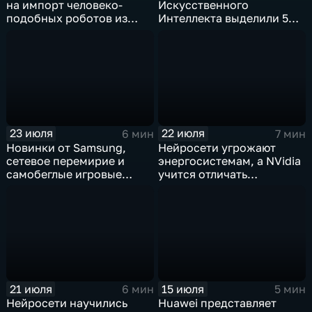
на импорт человеко-
Искусственного
подобных роботов из
Интеллекта выделили 5
Китая
миллиардов долларов
23 июля
22 июля
6 мин
7 мин
Новинки от Samsung,
Нейросети угрожают
сетевое перемирие и
энергосистемам, а NVidia
самобеглые игровые
учится отличать
контроллеры
дипфейки от реального
видео
21 июля
15 июля
6 мин
5 мин
Нейросети научились
Huawei представляет