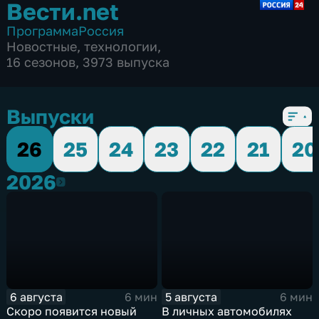
Вести.net
Программа
Россия
Новостные
,
технологии
,
16 сезонов, 3973 выпуска
Выпуски
26
25
24
23
22
21
20
2026
2026
6 августа
5 августа
6 мин
6 мин
Скоро появится новый
В личных автомобилях