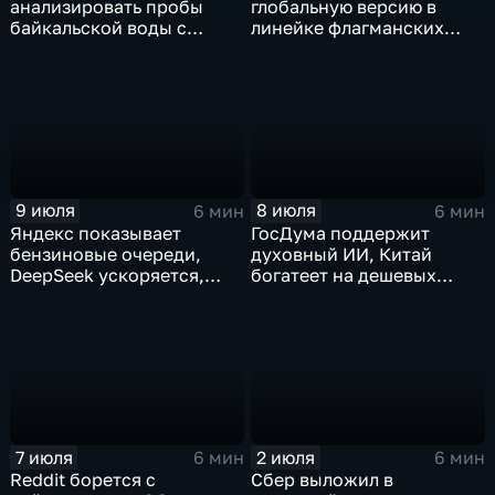
анализировать пробы
глобальную версию в
байкальской воды с
линейке флагманских
точностью 87%
фотосмартфонов Pura
9 июля
8 июля
6 мин
6 мин
Яндекс показывает
ГосДума поддержит
бензиновые очереди,
духовный ИИ, Китай
DeepSeek ускоряется,
богатеет на дешевых
китайцы не хотят
токенах, Claude обладает
делиться ИИ
подсознанием
7 июля
2 июля
6 мин
6 мин
Reddit борется с
Сбер выложил в