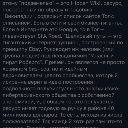
этому "подземелью" — это Hidden Wiki, ресурс,
построенный по образу и подобию
"Википедии", содержит список сайтов Tor с
описанием. Есть в сети и свои бизнес-гиганты.
Если в Интернете это Google, то в Tor —
главенствует Silk Road. "Шелковый путь" — это
гигантский интернет-аукцион, построенный по
принципу Ebay. Руководит им человек (или
группа людей) под псевдонимом "Ужасный
пират Робертс". Причем, он является не просто
хозяином бизнеса, но и идейным
вдохновителем целого сообщества, который
искренне верит в идею построения
подпольного полувиртуального анархическо-
либертарианского общества с собственной
экономикой, и, в общем-то, это получается:
ресурс имеет годовую выручку в районе 40
миллионов долларов. То есть, исходя из числа
пользователей Tor, каждый хоть раз там что-то
покупал. Валюта, которую принимает