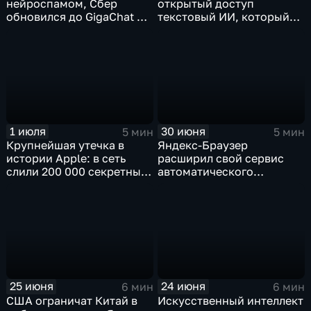
нейроспамом, Сбер
открытый доступ
обновился до GigaChat 3.5
текстовый ИИ, который
Ultra, в Китае
думает "по-человечески"
ограничивают AI-
компаньонов, фактчекинг
роликов YouTube
1 июля
30 июня
5 мин
5 мин
Крупнейшая утечка в
Яндекс-Браузер
истории Apple: в сеть
расширил свой сервис
слили 200 000 секретных
автоматического
документов
нейросетевого дубляжа
видео
25 июня
24 июня
6 мин
6 мин
США ограничат Китай в
Искусственный интеллект