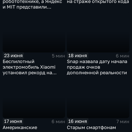
робототехнике, а Яндекс
на страже открытого кода
и MIT представили
инновационные ИИ- и
навигационные решения
23 июня
18 июня
5 мин
6 мин
Беспилотный
Snap назвала дату начала
электромобиль Xiaomi
продаж очков
установил рекорд на
дополненной реальности
трассе Нюрбургринг
17 июня
16 июня
6 мин
7 мин
Американские
Старым смартфонам