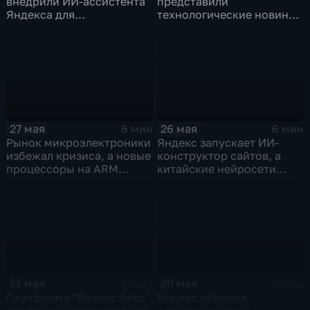
внедрили ИИ-ассистента
представили
Яндекса для
технологические новинки
кардиопациентов
для бизнеса и
микроэлектроники
26 мая
27 мая
6 мин
6 мин
Яндекс запускает ИИ-
Рынок микроэлектроники
конструктор сайтов, а
избежал кризиса, а новые
китайские нейросети
процессоры на ARM
демпингуют цены
могут изменить рынок
ноутбуков
21 мая
20 мая
5 мин
6 мин
Платформа "Яндекс Авто"
Яндекс обновил