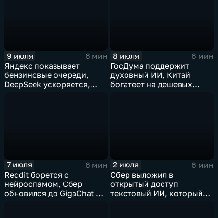
9 июля
8 июля
6 мин
6 мин
Яндекс показывает
ГосДума поддержит
бензиновые очереди,
духовный ИИ, Китай
DeepSeek ускоряется,
богатеет на дешевых
китайцы не хотят
токенах, Claude обладает
делиться ИИ
подсознанием
7 июля
2 июля
6 мин
6 мин
Reddit борется с
Сбер выложил в
нейроспамом, Сбер
открытый доступ
обновился до GigaChat 3.5
текстовый ИИ, который
Ultra, в Китае
думает "по-человечески"
ограничивают AI-