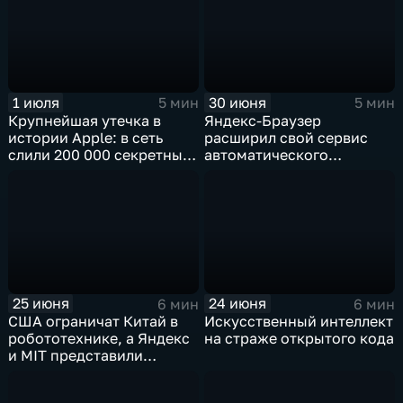
компаньонов, фактчекинг
роликов YouTube
1 июля
30 июня
5 мин
5 мин
Крупнейшая утечка в
Яндекс-Браузер
истории Apple: в сеть
расширил свой сервис
слили 200 000 секретных
автоматического
документов
нейросетевого дубляжа
видео
25 июня
24 июня
6 мин
6 мин
США ограничат Китай в
Искусственный интеллект
робототехнике, а Яндекс
на страже открытого кода
и MIT представили
инновационные ИИ- и
навигационные решения