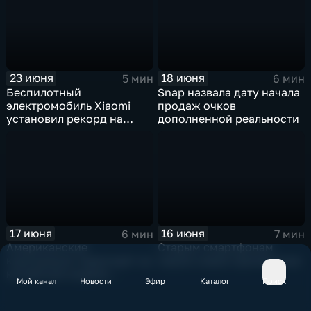
23 июня
18 июня
5 мин
6 мин
Беспилотный
Snap назвала дату начала
электромобиль Xiaomi
продаж очков
установил рекорд на
дополненной реальности
трассе Нюрбургринг
17 июня
16 июня
6 мин
7 мин
Американские
Старым смартфонам
корпорации переходят на
нашли новое применение
китайские модели
Мой канал
Новости
Эфир
Каталог
Поиск
искусственного
интеллекта