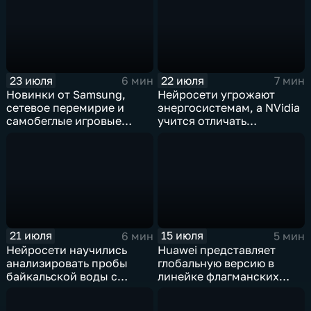
23 июля
22 июля
6 мин
7 мин
Новинки от Samsung,
Нейросети угрожают
сетевое перемирие и
энергосистемам, а NVidia
самобеглые игровые
учится отличать
контроллеры
дипфейки от реального
видео
21 июля
15 июля
6 мин
5 мин
Нейросети научились
Huawei представляет
анализировать пробы
глобальную версию в
байкальской воды с
линейке флагманских
точностью 87%
фотосмартфонов Pura