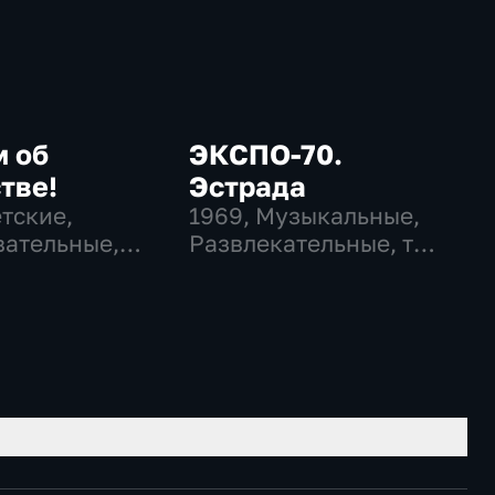
м об
ЭКСПО-70.
тве!
Эстрада
етские,
1969
, Музыкальные,
ательные,
Развлекательные, тВ
ательные
СССР