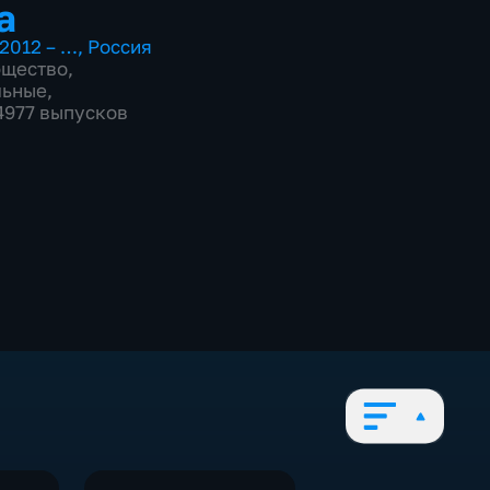
а
2012 – …
,
Россия
бщество
,
льные
,
 4977 выпусков