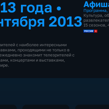
013 года
•
Афиш
Программа
,
нтября 2013
Культура
,
о
развлекате
15 сезонов,
ителей с наиболее интересными
авками, проходящими не только в
 ежедневно знакомит телезрителей с
ами, концертами и выставками,
мире.