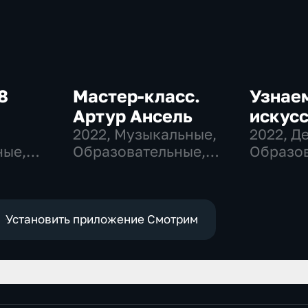
8
Мастер-класс.
Узнае
Артур Ансель
искусс
,
2022
, Музыкальные,
2022
, Д
ные,
Образовательные,
Образов
развлекательные
развлек
Установить приложение Смотрим