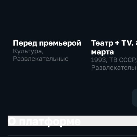
Перед премьерой
Театр + TV. 
Культура,
марта
Развлекательные
1993
, ТВ СССР
Развлекатель
общество
О платформе