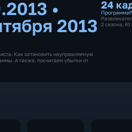
9.2013
•
24 ка
Программа
Р
нтября 2013
Развлекате
2 сезона, 61
листа. Как остановить неуправляемую
аммы. А также, посчитаем убытки от