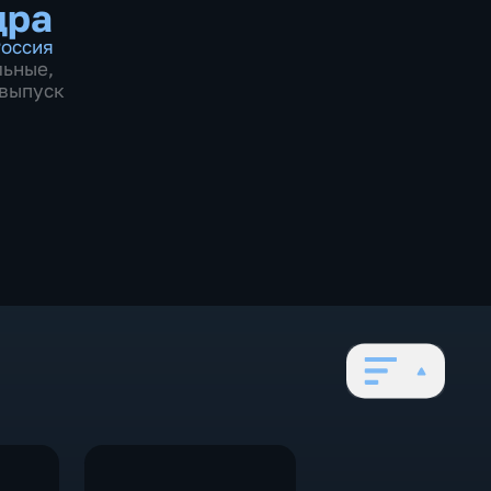
дра
оссия
льные
,
 выпуск