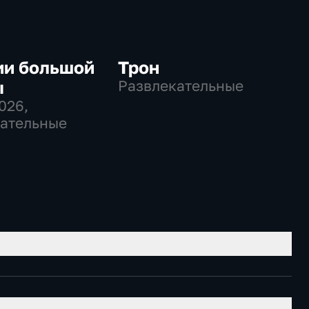
ии большой
Трон
ы
Развлекательные
2026
,
ательные