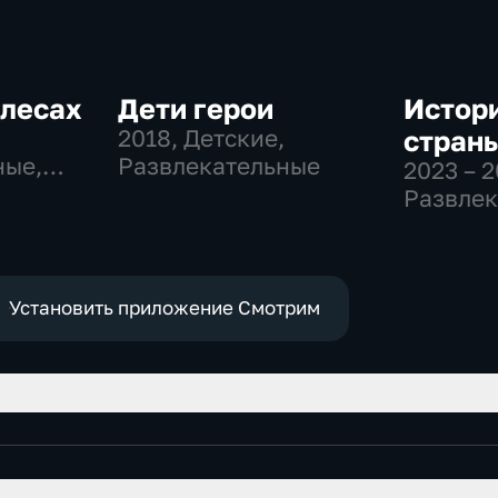
олесах
Дети герои
Истор
2018
, Детские,
стран
ные,
Развлекательные
2023 – 
ные
Развлек
Установить приложение Смотрим