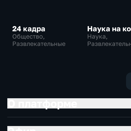
24 кадра
Наука на к
Общество,
Наука,
Развлекательные
Развлекатель
образователь
О платформе