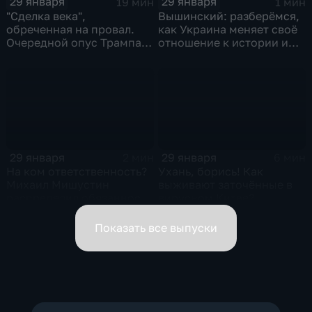
29 января
29 января
19 мин
1 мин
"Сделка века",
Вышинский: разберёмся,
обреченная на провал.
как Украина меняет своё
Очередной опус Трампа.
отношение к истории и
Жанр: политическая
почему
фантастика
29 января
29 января
2 мин
6 мин
На ком ответственность?
Ухань, борись! Как
Михаил Мишустин
выживают заточённые в
распределил обязанности
вирусном Китае?
вице-премьеров
Показать все выпуски