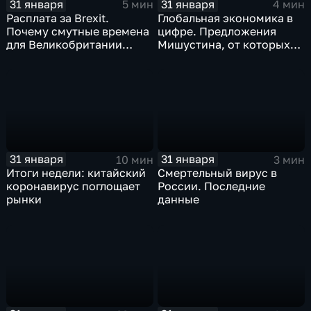
31 января
31 января
5 мин
4 мин
Расплата за Brexit.
Глобальная экономика в
Почему смутные времена
цифре. Предложения
для Великобритании
Мишустина, от которых
только начинаются
ЕАЭС не сможет
отказаться
31 января
31 января
10 мин
3 мин
Итоги недели: китайский
Смертельный вирус в
коронавирус поглощает
России. Последние
рынки
данные