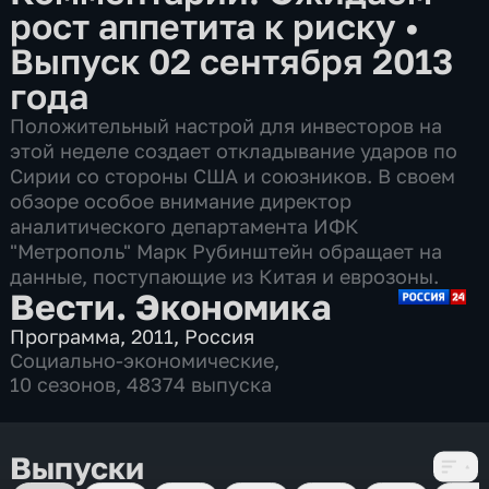
рост аппетита к риску
•
Выпуск 02 сентября 2013
года
Положительный настрой для инвесторов на
этой неделе создает откладывание ударов по
Сирии со стороны США и союзников. В своем
обзоре особое внимание директор
аналитического департамента ИФК
"Метрополь" Марк Рубинштейн обращает на
данные, поступающие из Китая и еврозоны.
Вести. Экономика
Программа
,
2011
,
Россия
Социально-экономические
,
10 сезонов, 48374 выпуска
Выпуски