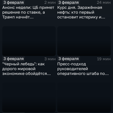
3 февраля
3 февраля
2 мин
24 мин
Анонс недели: ЦБ примет
Курс дня. Заражённая
решение по ставке, а
нефть: кто первый
Трамп начнёт
остановит истерику и
предвыборную гонку
почему ОПЕК лучше не
вмешиваться
3 февраля
3 февраля
3 мин
19 мин
"Черный лебедь": как
Пресс-подход
дорого мировой
руководителей
экономике обойдётся
оперативного штаба по
изоляция Поднебесной
борьбе с коронавирусом