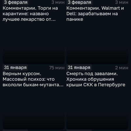
3 февраля
3 февраля
3 мин
3 мин
Комментарии. Торги на
Комментарии. Walmart и
карантине: названо
Dell: зарабатываем на
лучшее лекарство от
панике
коррекции
31 января
31 января
75 мин
2 мин
Верным курсом.
Смерть под завалами.
Массовый психоз: что
Хроника обрушения
вкололи быкам-мутантам,
крыши СКК в Петербурге
когда рухнет доллар и
почему месть Китая
станет страшнее вируса