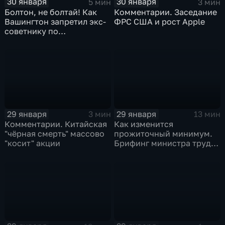
30 января
30 января
5 мин
3 мин
Болтон, не болтай! Как
Комментарии. Заседание
Вашингтон запретил экс-
ФРС США и рост Apple
советнику по
безопасности делиться
воспоминаниями
29 января
29 января
3 мин
13 мин
Комментарии. Китайская
Как изменится
"чёрная смерть" массово
прожиточный минимум.
"косит" акции
Брифинг министра труда
и соцзащиты Антона
Котякова