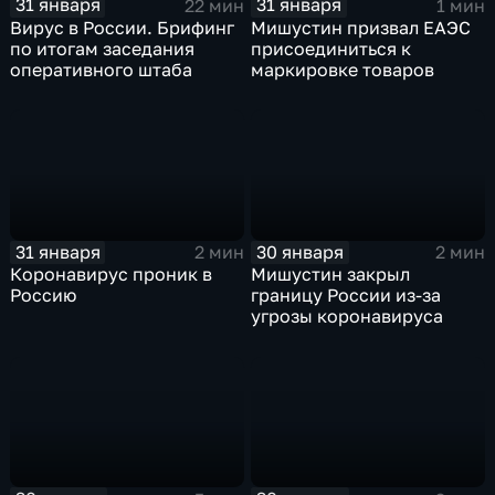
31 января
31 января
22 мин
1 мин
Вирус в России. Брифинг
Мишустин призвал ЕАЭС
по итогам заседания
присоединиться к
оперативного штаба
маркировке товаров
31 января
30 января
2 мин
2 мин
Коронавирус проник в
Мишустин закрыл
Россию
границу России из-за
угрозы коронавируса