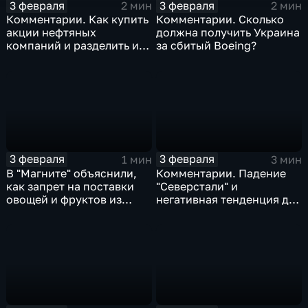
3 февраля
3 февраля
2 мин
2 мин
Комментарии. Как купить
Комментарии. Сколько
акции нефтяных
должна получить Украина
компаний и разделить их
за сбитый Boeing?
доход
3 февраля
3 февраля
1 мин
3 мин
В "Магните" объяснили,
Комментарии. Падение
как запрет на поставки
"Северстали" и
овощей и фруктов из
негативная тенденция для
Китая отразится на ценах
бизнеса Apple