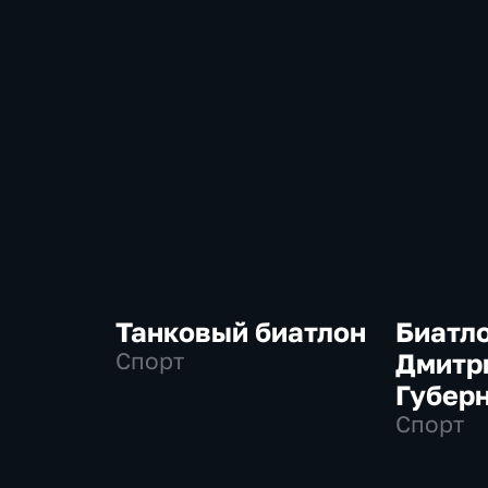
Танковый биатлон
Биатло
Спорт
Дмитр
Губер
Спорт