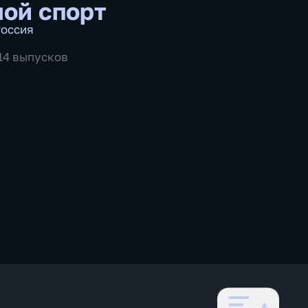
ой спорт
оссия
514 выпусков