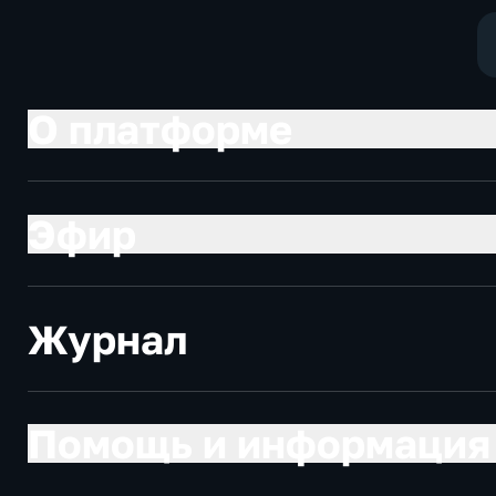
О платформе
Эфир
Журнал
Помощь и информация