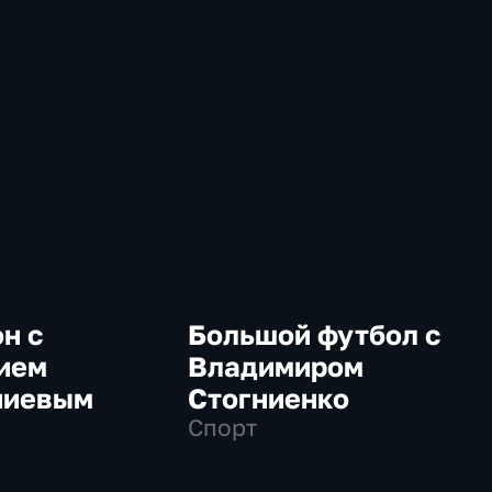
н с
Большой футбол с
ием
Владимиром
ниевым
Стогниенко
Спорт