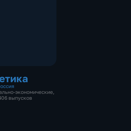
етика
оссия
ально-экономические
,
 406 выпусков