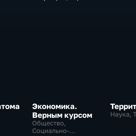
нефтяников на се
атома
Экономика.
Терри
Верным курсом
Наука, 
Общество,
Социально-