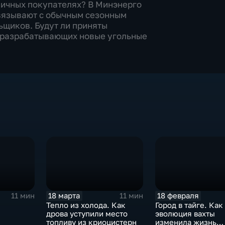
зничных покупателях? В Минэнерго
вязывают с обычным сезонным
ьщиков. Будут ли приняты
 разрабатывающих новые угольные
18 марта
18 февраля
11 мин
11 мин
Тепло из холода. Как
Город в тайге. Как
дрова уступили место
эволюция вахты
топливу из криоцистерн
изменила жизнь