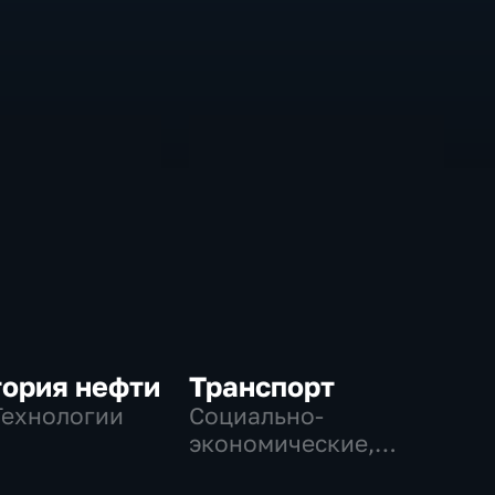
вере
тория нефти
Транспорт
Технологии
Социально-
экономические,
Технологии