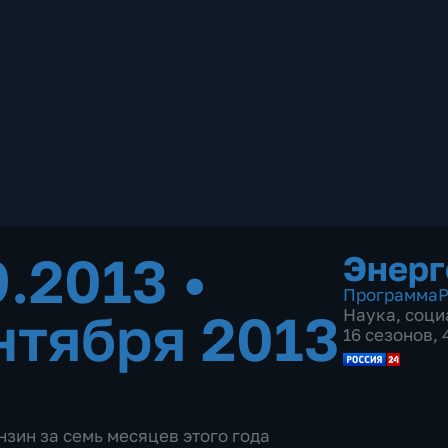
9.2013
•
Энерг
Программа
Р
нтября 2013
Наука
,
соци
16 сезонов,
зин за семь месяцев этого года