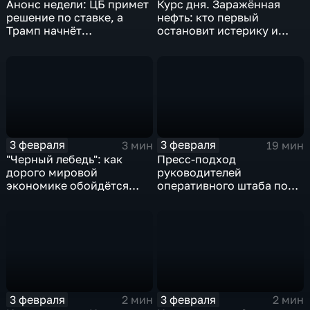
Анонс недели: ЦБ примет
Курс дня. Заражённая
решение по ставке, а
нефть: кто первый
Трамп начнёт
остановит истерику и
предвыборную гонку
почему ОПЕК лучше не
вмешиваться
3 февраля
3 февраля
3 мин
19 мин
"Черный лебедь": как
Пресс-подход
дорого мировой
руководителей
экономике обойдётся
оперативного штаба по
изоляция Поднебесной
борьбе с коронавирусом
3 февраля
3 февраля
2 мин
2 мин