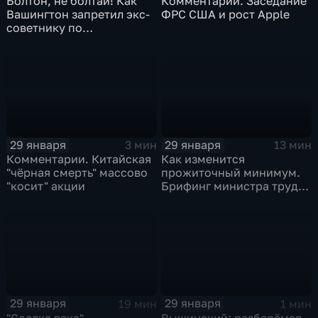
Болтон, не болтай! Как
Комментарии. Заседание
Вашингтон запретил экс-
ФРС США и рост Apple
советнику по
безопасности делиться
воспоминаниями
29 января
29 января
3 мин
13 мин
Комментарии. Китайская
Как изменится
"чёрная смерть" массово
прожиточный минимум.
"косит" акции
Брифинг министра труда
и соцзащиты Антона
Котякова
29 января
29 января
19 мин
1 мин
"Сделка века",
Вышинский: разберёмся,