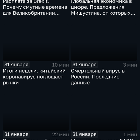
Расплата за Brexit.
Глобальная экономика в
Почему смутные времена
цифре. Предложения
для Великобритании
Мишустина, от которых
только начинаются
ЕАЭС не сможет
отказаться
31 января
31 января
10 мин
3 мин
Итоги недели: китайский
Смертельный вирус в
коронавирус поглощает
России. Последние
рынки
данные
31 января
31 января
22 мин
1 мин