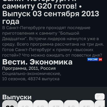
саммиту G20 готов!
•
Выпуск 03 сентября 2013
года
В Санкт-Петербурге проходят последние
приготовления к саммиту "Большой
Двадцатки". Встречи лидеров начнутся уже в
среду. Всего программа рассчитана на три дня.
Готов Санкт-Петербург к приему «высоких
гостей»? Что можно ожидать от повестки дня?
Вести. Экономика
Программа
,
2011
,
Россия
Социально-экономические
,
10 сезонов, 48374 выпуска
Выпуски