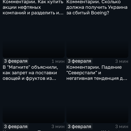
Комментарии. Как купить
Комментарии. Сколько
акции нефтяных
должна получить Украина
компаний и разделить их
за сбитый Boeing?
доход
3 февраля
3 февраля
1 мин
3 мин
В "Магните" объяснили,
Комментарии. Падение
как запрет на поставки
"Северстали" и
овощей и фруктов из
негативная тенденция для
Китая отразится на ценах
бизнеса Apple
3 февраля
3 февраля
3 мин
3 мин