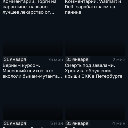
Комментарии. Торги на
Комментарии. Walmart и
карантине: названо
Dell: зарабатываем на
лучшее лекарство от
панике
коррекции
31 января
31 января
75 мин
2 мин
Верным курсом.
Смерть под завалами.
Массовый психоз: что
Хроника обрушения
вкололи быкам-мутантам,
крыши СКК в Петербурге
когда рухнет доллар и
почему месть Китая
станет страшнее вируса
31 января
31 января
5 мин
4 мин