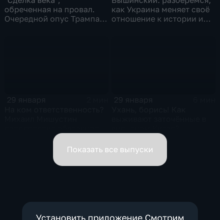
обреченная на провал.
как Украина меняет своё
Очередной опус Трампа.
отношение к истории и
Жанр: политическая
почему
фантастика
29 января
29 января
2 мин
6 мин
На ком ответственность?
Ухань, борись! Как
Михаил Мишустин
выживают заточённые в
распределил обязанности
вирусном Китае?
вице-премьеров
Показать все выпуски
Установить приложение Смотрим