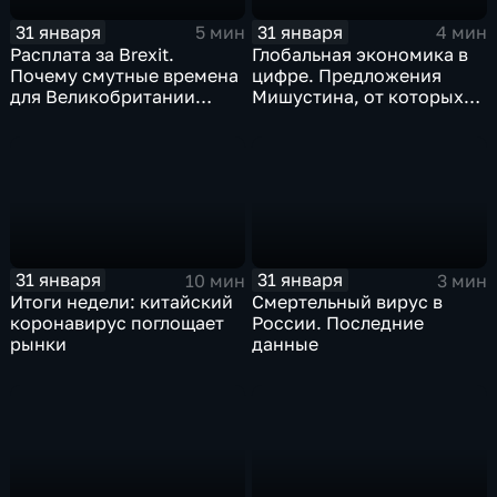
31 января
31 января
5 мин
4 мин
Расплата за Brexit.
Глобальная экономика в
Почему смутные времена
цифре. Предложения
для Великобритании
Мишустина, от которых
только начинаются
ЕАЭС не сможет
отказаться
31 января
31 января
10 мин
3 мин
Итоги недели: китайский
Смертельный вирус в
коронавирус поглощает
России. Последние
рынки
данные