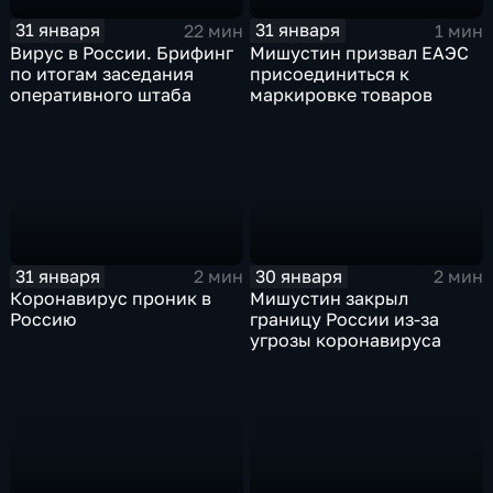
31 января
31 января
22 мин
1 мин
Вирус в России. Брифинг
Мишустин призвал ЕАЭС
по итогам заседания
присоединиться к
оперативного штаба
маркировке товаров
31 января
30 января
2 мин
2 мин
Коронавирус проник в
Мишустин закрыл
Россию
границу России из-за
угрозы коронавируса