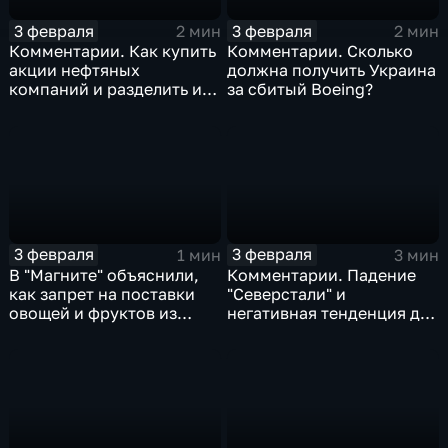
3 февраля
3 февраля
2 мин
2 мин
Комментарии. Как купить
Комментарии. Сколько
акции нефтяных
должна получить Украина
компаний и разделить их
за сбитый Boeing?
доход
3 февраля
3 февраля
1 мин
3 мин
В "Магните" объяснили,
Комментарии. Падение
как запрет на поставки
"Северстали" и
овощей и фруктов из
негативная тенденция для
Китая отразится на ценах
бизнеса Apple