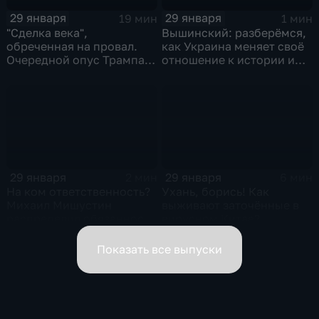
29 января
29 января
19 мин
1 мин
"Сделка века",
Вышинский: разберёмся,
обреченная на провал.
как Украина меняет своё
Очередной опус Трампа.
отношение к истории и
Жанр: политическая
почему
фантастика
29 января
29 января
2 мин
6 мин
На ком ответственность?
Ухань, борись! Как
Михаил Мишустин
выживают заточённые в
распределил обязанности
вирусном Китае?
вице-премьеров
Показать все выпуски