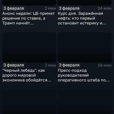
3 февраля
3 февраля
2 мин
24 мин
Анонс недели: ЦБ примет
Курс дня. Заражённая
решение по ставке, а
нефть: кто первый
Трамп начнёт
остановит истерику и
предвыборную гонку
почему ОПЕК лучше не
вмешиваться
3 февраля
3 февраля
3 мин
19 мин
"Черный лебедь": как
Пресс-подход
дорого мировой
руководителей
экономике обойдётся
оперативного штаба по
изоляция Поднебесной
борьбе с коронавирусом