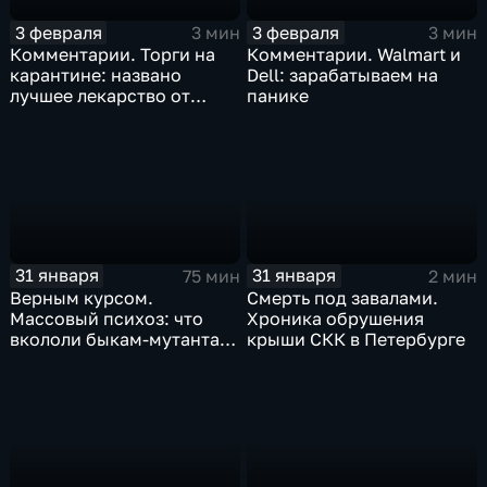
3 февраля
3 февраля
3 мин
3 мин
Комментарии. Торги на
Комментарии. Walmart и
карантине: названо
Dell: зарабатываем на
лучшее лекарство от
панике
коррекции
31 января
31 января
75 мин
2 мин
Верным курсом.
Смерть под завалами.
Массовый психоз: что
Хроника обрушения
вкололи быкам-мутантам,
крыши СКК в Петербурге
когда рухнет доллар и
почему месть Китая
станет страшнее вируса