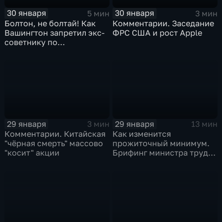
30 января
30 января
5 мин
3 мин
Болтон, не болтай! Как
Комментарии. Заседание
Вашингтон запретил экс-
ФРС США и рост Apple
советнику по
безопасности делиться
воспоминаниями
29 января
29 января
3 мин
13 мин
Комментарии. Китайская
Как изменится
"чёрная смерть" массово
прожиточный минимум.
"косит" акции
Брифинг министра труда
и соцзащиты Антона
Котякова