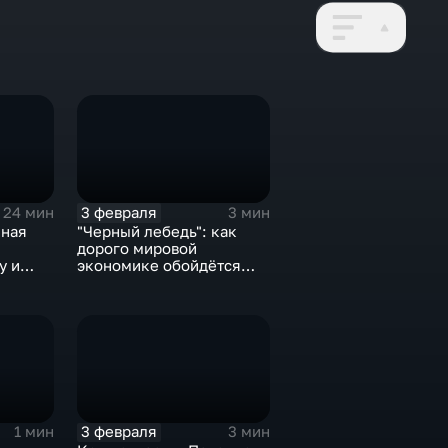
3 февраля
24 мин
3 мин
нная
"Черный лебедь": как
дорого мировой
у и
экономике обойдётся
е не
изоляция Поднебесной
3 февраля
1 мин
3 мин