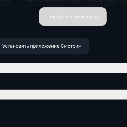
ровал.
как Украина меняет своё
Михаил Мишустин
 Трампа.
отношение к истории и
распределил
ская
почему
обязанности вице-
премьеров
Показать все выпуски
Установить приложение Смотрим