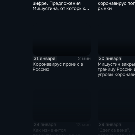
цифре. Предложения
коронавирус по
Мишустина, от которых
рынки
ЕАЭС не сможет
отказаться
31 января
30 января
2 мин
Коронавирус проник в
Мишустин закр
Россию
границу России 
угрозы коронав
29 января
29 января
13 мин
Как изменится
"Сделка века",