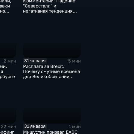
нили,
Комментарии. Падение
тавки
"Северстали" и
 из
негативная тенденция
а ценах
для бизнеса Apple
31 января
2 мин
5 мин
ми.
Расплата за Brexit.
ия
Почему смутные времена
рбурге
для Великобритании
только начинаются
31 января
22 мин
1 мин
рифинг
Мишустин призвал ЕАЭС