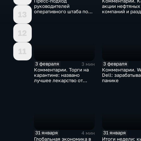
Пресс-подход
Комментарии. К
руководителей
акции нефтяных
оперативного штаба по
компаний и разд
13
борьбе с коронавирусом
доход
12
11
3 февраля
3 февраля
3 мин
Комментарии. Торги на
Комментарии. W
карантине: названо
Dell: зарабатыв
лучшее лекарство от
панике
коррекции
31 января
31 января
4 мин
Глобальная экономика в
Итоги недели: к