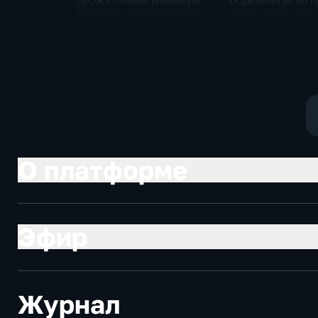
прожиточный минимум.
обреченная на п
Брифинг министра труда
Очередной опус
и соцзащиты Антона
Жанр: политиче
Котякова
фантастика
О платформе
Эфир
Журнал