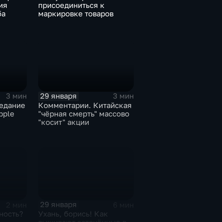
ия
присоединиться к
ба
маркировке товаров
29 января
3 мин
3 мин
едание
Комментарии. Китайская
pple
"чёрная смерть" массово
"косит" акции
29 января
2 мин
6 мин
ность?
Ухань, борись! Как