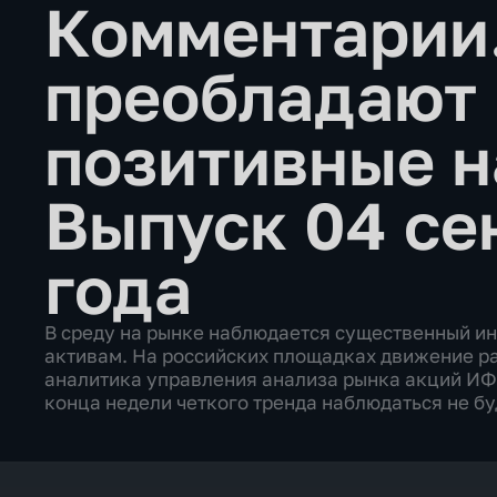
Комментарии.
преобладают
позитивные 
Выпуск 04 се
года
В среду на рынке наблюдается существенный ин
активам. На российских площадках движение р
аналитика управления анализа рынка акций ИФ
конца недели четкого тренда наблюдаться не бу