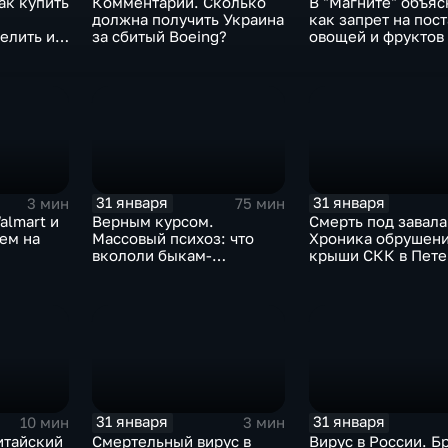
ак купить
Комментарии. Сколько
В "Магните" объяс
должна получить Украина
как запрет на пос
елить их
за сбитый Boeing?
овощей и фруктов
Китая отразится н
31 января
31 января
3 мин
75 мин
almart и
Верным курсом.
Смерть под завала
аем на
Массовый психоз: что
Хроника обрушен
вкололи быкам-
крыши СКК в Пете
мутантам, когда рухнет
доллар и почему месть
Китая станет страшнее
вируса
31 января
31 января
10 мин
3 мин
итайский
Смертельный вирус в
Вирус в России. Б