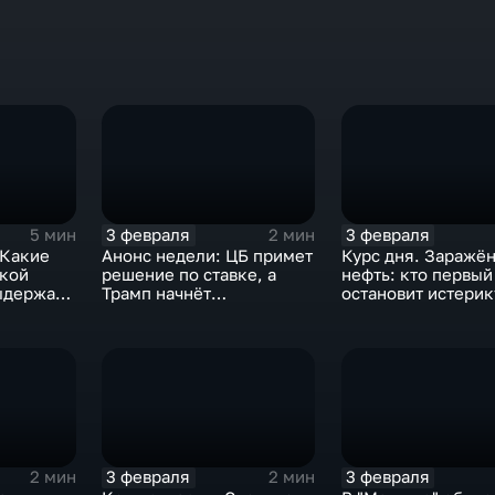
3 февраля
3 февраля
5 мин
2 мин
 Какие
Анонс недели: ЦБ примет
Курс дня. Заражё
ской
решение по ставке, а
нефть: кто первый
ыдержат
Трамп начнёт
остановит истерик
предвыборную гонку
почему ОПЕК лучш
вмешиваться
3 февраля
3 февраля
2 мин
2 мин