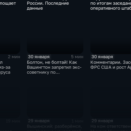
глощает
России. Последние
по итогам заседан
данные
оперативного шта
30 января
30 января
2 мин
5 мин
ыл
Болтон, не болтай! Как
Комментарии. Зас
из-за
Вашингтон запретил экс-
ФРС США и рост A
ируса
советнику по
безопасности делиться
воспоминаниями
29 января
29 января
19 мин
1 мин
Вышинский: разберёмся,
На ком ответствен