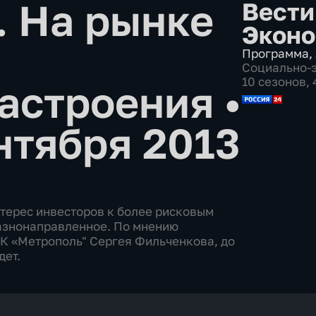
 На рынке
Вести
Эконо
Программа
,
Социально-
10 сезонов,
настроения
•
нтября 2013
терес инвесторов к более рисковым
азнонаправленное. По мнению
К «Метрополь" Сергея Фильченкова, до
дет.