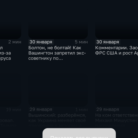
30 января
30 января
2 мин
5 мин
ыл
Болтон, не болтай! Как
Комментарии. Зас
из-за
Вашингтон запретил экс-
ФРС США и рост A
ируса
советнику по
безопасности делиться
воспоминаниями
29 января
29 января
19 мин
1 мин
Вышинский: разберёмся,
На ком ответствен
ровал.
как Украина меняет своё
Михаил Мишустин
 Трампа.
отношение к истории и
распределил
ская
почему
обязанности вице-
премьеров