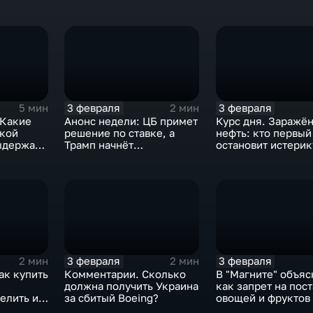
3 февраля
3 февраля
5 мин
2 мин
 Какие
Анонс недели: ЦБ примет
Курс дня. Заражё
ской
решение по ставке, а
нефть: кто первый
ыдержат
Трамп начнёт
остановит истерик
предвыборную гонку
почему ОПЕК лучш
вмешиваться
3 февраля
3 февраля
2 мин
2 мин
ак купить
Комментарии. Сколько
В "Магните" объяс
должна получить Украина
как запрет на пос
елить их
за сбитый Boeing?
овощей и фруктов
Китая отразится н