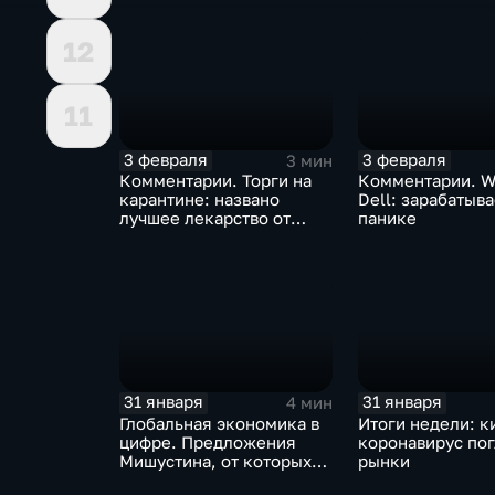
12
11
3 февраля
3 февраля
3 мин
Комментарии. Торги на
Комментарии. W
карантине: названо
Dell: зарабатыв
лучшее лекарство от
панике
коррекции
31 января
31 января
4 мин
Глобальная экономика в
Итоги недели: к
цифре. Предложения
коронавирус по
Мишустина, от которых
рынки
ЕАЭС не сможет