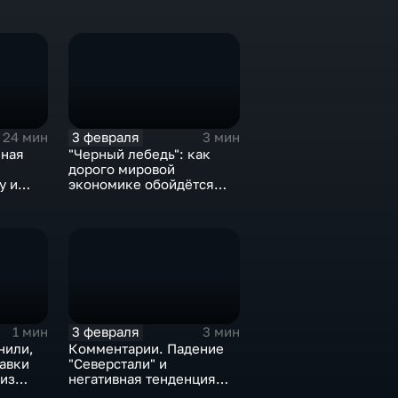
3 февраля
24 мин
3 мин
нная
"Черный лебедь": как
дорого мировой
у и
экономике обойдётся
е не
изоляция Поднебесной
3 февраля
1 мин
3 мин
нили,
Комментарии. Падение
тавки
"Северстали" и
 из
негативная тенденция
а ценах
для бизнеса Apple