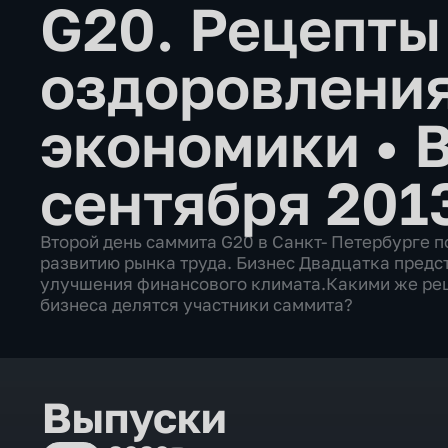
G20. Рецепты
оздоровлени
экономики
•
сентября 201
Второй день саммита G20 в Санкт- Петербурге 
развитию рынка труда. Бизнес Двадцатка предс
улучшения финансового климата.Какими же ре
бизнеса делятся участники саммита?
Выпуски