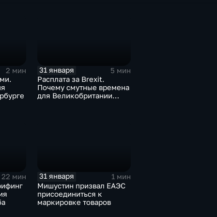
31 января
2 мин
5 мин
ми.
Расплата за Brexit.
ия
Почему смутные времена
рбурге
для Великобритании
только начинаются
31 января
22 мин
1 мин
рифинг
Мишустин призвал ЕАЭС
ия
присоединиться к
ба
маркировке товаров