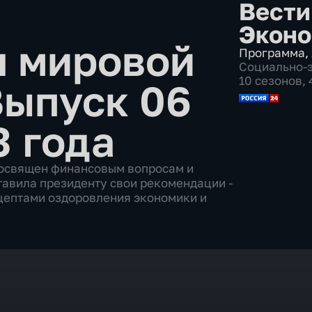
Вести
Эконо
я мировой
Программа
,
Социально-
10 сезонов,
Выпуск 06
3 года
посвящен финансовым вопросам и
тавила президенту свои рекомендации -
цептами оздоровления экономики и