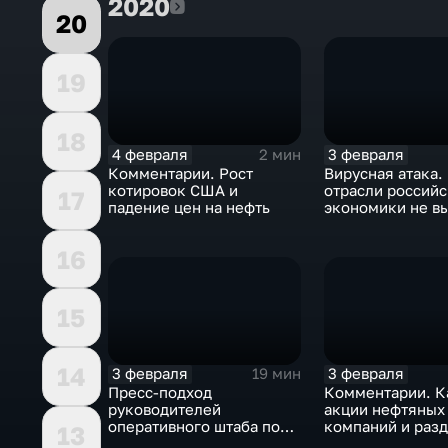
2020
2020
20
19
18
4 февраля
3 февраля
2 мин
Комментарии. Рост
Вирусная атака.
котировок США и
отрасли россий
17
падение цен на нефть
экономики не в
удар
16
15
14
3 февраля
3 февраля
19 мин
Пресс-подход
Комментарии. К
руководителей
акции нефтяных
оперативного штаба по
компаний и разд
13
борьбе с коронавирусом
доход