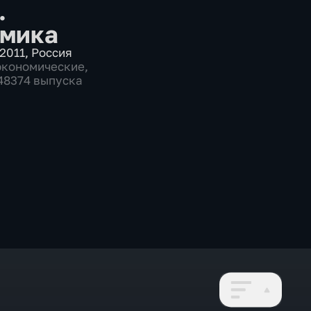
.
мика
2011
,
Россия
экономические
,
 48374 выпуска