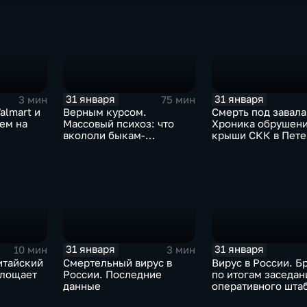
31 января
31 января
3 мин
75 мин
almart и
Верным курсом.
Смерть под завала
аем на
Массовый психоз: что
Хроника обрушен
вкололи быкам-
крыши СКК в Пете
мутантам, когда рухнет
доллар и почему месть
Китая станет страшнее
вируса
31 января
31 января
10 мин
3 мин
итайский
Смертельный вирус в
Вирус в России. Б
глощает
России. Последние
по итогам заседан
данные
оперативного шта