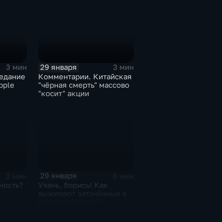
29 января
3 мин
3 мин
едание
Комментарии. Китайская
pple
"чёрная смерть" массово
"косит" акции
29 января
2 мин
6 мин
ность?
Ухань, борись! Как
выживают заточённые в
вирусном Китае?