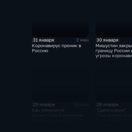
отказаться
31 января
30 января
2 мин
Коронавирус проник в
Мишустин закр
Россию
границу России 
угрозы коронав
29 января
29 января
13 мин
Как изменится
"Сделка века",
прожиточный минимум.
обреченная на п
Брифинг министра труда
Очередной опус
и соцзащиты Антона
Жанр: политиче
Котякова
фантастика