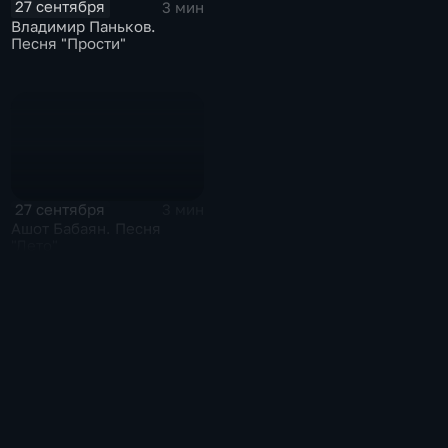
27 сентября
3 мин
Владимир Паньков.
Песня "Прости"
27 сентября
3 мин
Ашот Бабаян. Песня
"Лето"