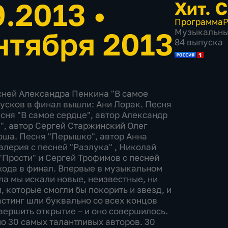
9.2013
•
Хит. 
Программа
Р
нтября 2013
Музыкальн
84 выпуска
сней Александра Пенкина "В самое
пусков в финал вышли: Ани Лорак. Песня
сня "В самое сердце", автор Александр
", автор Сергей Старжинский Олег
юша. Песня "Перышко", автор Анна
алерия с песней "Разлука" , Николай
 "Прости" и Сергей Трофимов с песней
ыхода в финал. Впервые в музыкальном
ла мы искали новые, неизвестные, ни
 которые смогли бы покорить и звезд, и
астинг шли буквально со всех концов
овершить открытие – и оно совершилось.
о 30 самых талантливых авторов. 30