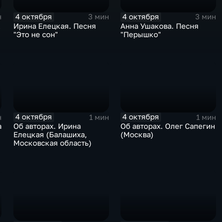
4 октября
4 октября
н
3 мин
3 мин
к
Ирина Елецкая. Песня
Анна Ушакова. Песня
"Это не сон"
"Перышко"
4 октября
4 октября
н
1 мин
1 мин
а
Об авторах. Ирина
Об авторах. Олег Сапегин
Елецкая (Балашиха,
(Москва)
Московская область)