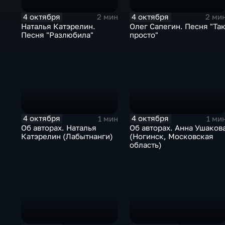
4 октября
4 октября
2 мин
2 ми
Наталья Катэрелин.
Олег Сапегин. Песня "Та
Песня "Разлюбила"
просто"
4 октября
4 октября
1 мин
1 ми
Об авторах. Наталья
Об авторах. Анна Ушаков
Катэрелин (Лабытнанги)
(Ногинск, Московская
область)