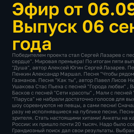
Эфир от 06.0
Выпуск 06 се
года
Победителем проекта стал Сергей Лазарев с пе
сердце". Мировая премьера! По итогам пяти вы
"Душа", автор Алексей Югин Сергей Лазарев. Пе
Пенкин Александр Маршал. Песня "Чтобы рядом
Газманов. Песня "Как ты", автор Павел Лисов Н
Ушакова Стас Пьеха с песней "Города любви" , В
Басков с песней "Сети красоты" , Мали с песней
"Паруса" не набрали достаточно голосов для в
шоу соревнуются не певцы, а сами песни! Снача
разу не исполнявшиеся на публике песни. Песни,
зрителя. Стать настоящими хитами! Анкеты на к
России: их пришло почти 20 тысяч. Надо было с
Грандиозный поиск дал свои результаты. Выбран