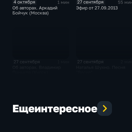
4 октября
27 сентября
1 мин
55 ми
Об авторах. Аркадий
Эфир от 27.09.2013
Бойчук (Москва)
27 сентября
27 сентября
1 мин
2 ми
Об авторах. Владимир
Наталья Шухно. Песня
Паньков (Курск)
"Весна"
Еще
интересное