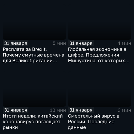
почему месть Китая
станет страшнее вируса
31 января
31 января
5 мин
4 мин
Расплата за Brexit.
Глобальная экономика в
Почему смутные времена
цифре. Предложения
для Великобритании
Мишустина, от которых
только начинаются
ЕАЭС не сможет
отказаться
31 января
31 января
10 мин
3 мин
Итоги недели: китайский
Смертельный вирус в
коронавирус поглощает
России. Последние
рынки
данные