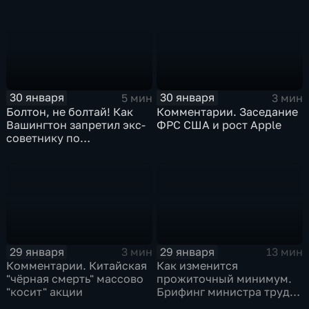
30 января
30 января
5 мин
3 мин
Болтон, не болтай! Как
Комментарии. Заседание
Вашингтон запретил экс-
ФРС США и рост Apple
советнику по
безопасности делиться
воспоминаниями
29 января
29 января
3 мин
13 мин
Комментарии. Китайская
Как изменится
"чёрная смерть" массово
прожиточный минимум.
"косит" акции
Брифинг министра труда
и соцзащиты Антона