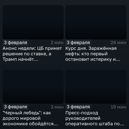
удар
3 февраля
3 февраля
2 мин
24 мин
Анонс недели: ЦБ примет
Курс дня. Заражённая
решение по ставке, а
нефть: кто первый
Трамп начнёт
остановит истерику и
предвыборную гонку
почему ОПЕК лучше не
вмешиваться
3 февраля
3 февраля
3 мин
19 мин
"Черный лебедь": как
Пресс-подход
дорого мировой
руководителей
экономике обойдётся
оперативного штаба по
изоляция Поднебесной
борьбе с коронавирусом