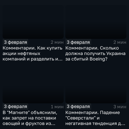
3 февраля
3 февраля
2 мин
2 мин
Комментарии. Как купить
Комментарии. Сколько
акции нефтяных
должна получить Украина
компаний и разделить их
за сбитый Boeing?
доход
3 февраля
3 февраля
1 мин
3 мин
В "Магните" объяснили,
Комментарии. Падение
как запрет на поставки
"Северстали" и
овощей и фруктов из
негативная тенденция для
Китая отразится на ценах
бизнеса Apple