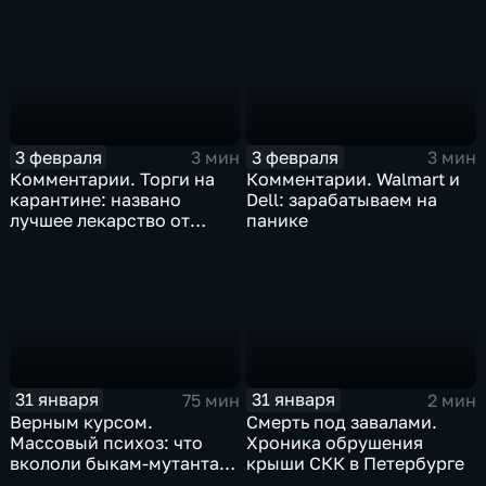
3 февраля
3 февраля
3 мин
3 мин
Комментарии. Торги на
Комментарии. Walmart и
карантине: названо
Dell: зарабатываем на
лучшее лекарство от
панике
коррекции
31 января
31 января
75 мин
2 мин
Верным курсом.
Смерть под завалами.
Массовый психоз: что
Хроника обрушения
вкололи быкам-мутантам,
крыши СКК в Петербурге
когда рухнет доллар и