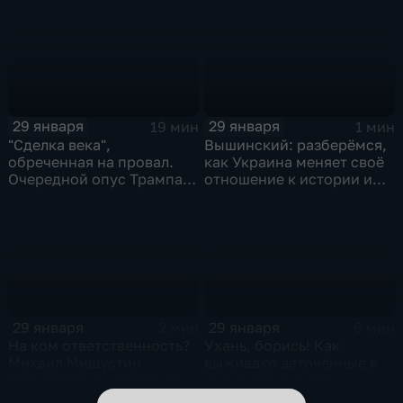
Котякова
29 января
29 января
19 мин
1 мин
"Сделка века",
Вышинский: разберёмся,
обреченная на провал.
как Украина меняет своё
Очередной опус Трампа.
отношение к истории и
Жанр: политическая
почему
фантастика
29 января
29 января
2 мин
6 мин
На ком ответственность?
Ухань, борись! Как
Михаил Мишустин
выживают заточённые в
распределил обязанности
вирусном Китае?
вице-премьеров