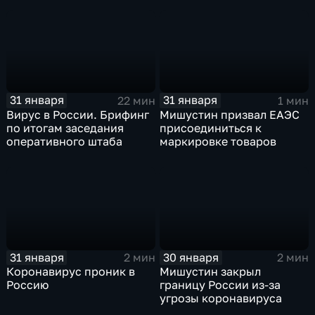
31 января
31 января
22 мин
1 мин
Вирус в России. Брифинг
Мишустин призвал ЕАЭС
по итогам заседания
присоединиться к
оперативного штаба
маркировке товаров
31 января
30 января
2 мин
2 мин
Коронавирус проник в
Мишустин закрыл
Россию
границу России из-за
угрозы коронавируса