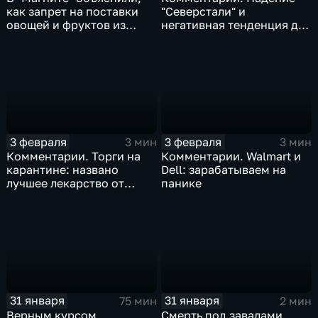
как запрет на поставки
"Северстали" и
овощей и фруктов из
негативная тенденция для
Китая отразится на ценах
бизнеса Apple
3 февраля
3 февраля
3 мин
3 мин
Комментарии. Торги на
Комментарии. Walmart и
карантине: названо
Dell: зарабатываем на
лучшее лекарство от
панике
коррекции
31 января
31 января
75 мин
2 мин
Верным курсом.
Смерть под завалами.