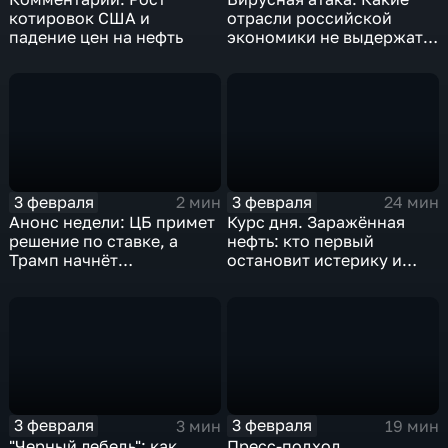
котировок США и
отрасли российской
падение цен на нефть
экономики не выдержат
удар
3 февраля
3 февраля
2 мин
24 мин
Анонс недели: ЦБ примет
Курс дня. Заражённая
решение по ставке, а
нефть: кто первый
Трамп начнёт
остановит истерику и
предвыборную гонку
почему ОПЕК лучше не
вмешиваться
3 февраля
3 февраля
3 мин
19 мин
"Черный лебедь": как
Пресс-подход