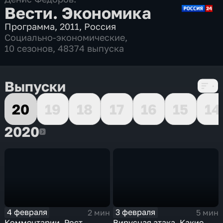
Вести. Экономика
Программа
,
2011
,
Россия
Социально-экономические
,
10 сезонов, 48374 выпуска
Выпуски
20
19
18
17
16
15
14
2020
2020
4 февраля
3 февраля
2 мин
5 мин
Комментарии. Рост
Вирусная атака. Какие