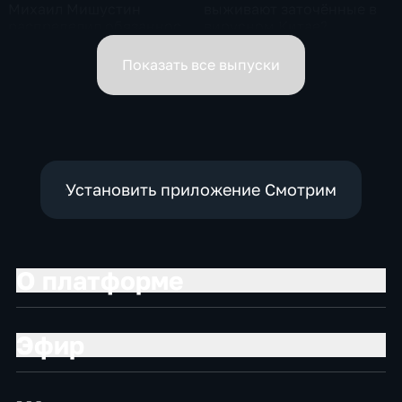
Михаил Мишустин
выживают заточённые в
распределил обязанности
вирусном Китае?
вице-премьеров
Показать все выпуски
Установить приложение Смотрим
О платформе
Эфир