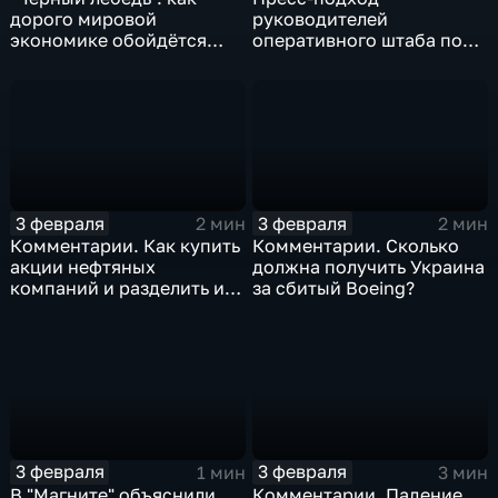
дорого мировой
руководителей
экономике обойдётся
оперативного штаба по
изоляция Поднебесной
борьбе с коронавирусом
3 февраля
3 февраля
2 мин
2 мин
Комментарии. Как купить
Комментарии. Сколько
акции нефтяных
должна получить Украина
компаний и разделить их
за сбитый Boeing?
доход
3 февраля
3 февраля
1 мин
3 мин
В "Магните" объяснили,
Комментарии. Падение