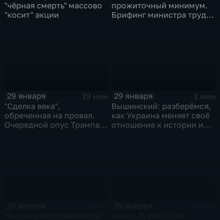
"чёрная смерть" массово
прожиточный минимум.
"косит" акции
Брифинг министра труда
и соцзащиты Антона
Котякова
29 января
29 января
19 мин
1 мин
"Сделка века",
Вышинский: разберёмся,
обреченная на провал.
как Украина меняет своё
Очередной опус Трампа.
отношение к истории и
Жанр: политическая
почему
фантастика
29 января
29 января
2 мин
6 мин
На ком ответственность?
Ухань, борись! Как