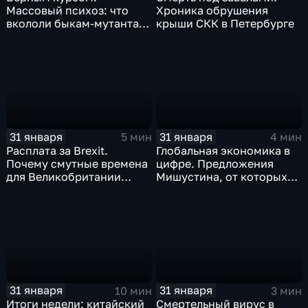
Массовый психоз: что
Хроника обрушения
вкололи быкам-мутантам,
крыши СКК в Петербурге
когда рухнет доллар и
почему месть Китая
станет страшнее вируса
31 января
31 января
5 мин
4 мин
Расплата за Brexit.
Глобальная экономика в
Почему смутные времена
цифре. Предложения
для Великобритании
Мишустина, от которых
только начинаются
ЕАЭС не сможет
отказаться
31 января
31 января
10 мин
3 мин
Итоги недели: китайский
Смертельный вирус в