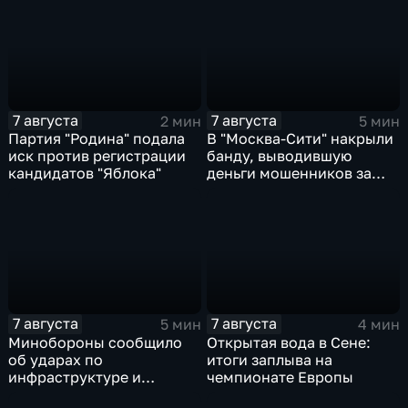
7 августа
7 августа
2 мин
5 мин
Партия "Родина" подала
В "Москва‑Сити" накрыли
иск против регистрации
банду, выводившую
кандидатов "Яблока"
деньги мошенников за
рубеж
7 августа
7 августа
5 мин
4 мин
Минобороны сообщило
Открытая вода в Сене:
об ударах по
итоги заплыва на
инфраструктуре и
чемпионате Европы
военной технике ВСУ