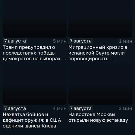
Навроцкого
7 августа
7 августа
5 мин
1 мин
Трамп предупредил о
Миграционный кризис в
последствиях победы
испанской Сеуте могли
демократов на выборах в
спровоцировать
Сенат.
спецслужбы Израиля
7 августа
7 августа
4 мин
3 мин
Нехватка бойцов и
На востоке Москвы
дефицит оружия: в США
открыли новую эстакаду
оценили шансы Киева