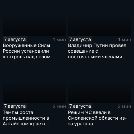
7 августа
7 августа
1 мин
1 мин
Вооруженные Силы
Владимир Путин провел
России установили
совещание с
контроль над селом
постоянными членами
Анискино в Харьковской
Совета безопасности
области
России
7 августа
7 августа
2 мин
3 мин
Темпы роста
Режим ЧС ввели в
промышленности в
Смоленской области из-
Алтайском крае в
за урагана
нынешнем году уже выше