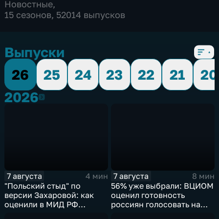
Новостные
,
15 сезонов, 52014 выпусков
Выпуски
26
25
24
23
22
21
20
2026
2026
7 августа
7 августа
4 мин
8 мин
"Польский стыд" по
56% уже выбрали: ВЦИОМ
версии Захаровой: как
оценил готовность
оценили в МИД РФ
россиян голосовать на
скандальную речь
выборах в Госдуму