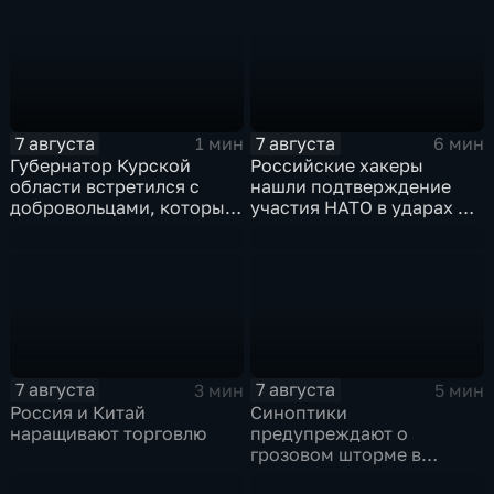
среднего
7 августа
7 августа
1 мин
6 мин
Губернатор Курской
Российские хакеры
области встретился с
нашли подтверждение
добровольцами, которые
участия НАТО в ударах по
помогали пострадавшим
России
от вторжения ВСУ
жителям приграничья
7 августа
7 августа
3 мин
5 мин
Россия и Китай
Синоптики
наращивают торговлю
предупреждают о
грозовом шторме в
Центральной России