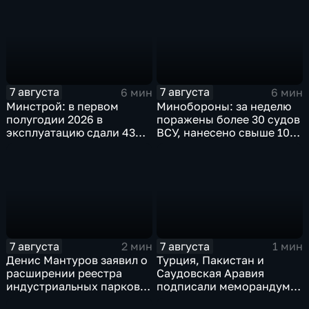
выставка
7 августа
7 августа
6 мин
6 мин
Минстрой: в первом
Минобороны: за неделю
полугодии 2026 в
поражены более 30 судов
эксплуатацию сдали 43
ВСУ, нанесено свыше 10
миллиона "квадратов"
ударов по ключевым
объектам
7 августа
7 августа
2 мин
1 мин
Денис Мантуров заявил о
Турция, Пакистан и
расширении реестра
Саудовская Аравия
индустриальных парков в
подписали меморандум о
Ярославской области
коллективной обороне