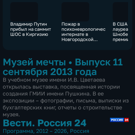
Владимир Путин
Пожар в
В США об
прибыл на саммит
психоневрологическом
лауреато
ШОС в Киргизию
интернате в
Шнобеле
Новгородской
премии
области: есть
погибшие
Музей мечты
•
Выпуск 11
сентября 2013 года
В учебном музее имени И.В. Цветаева
открылась выставка, посвященная истории
создания ГМИИ имени Пушкина. В ее
экспозиции – фотографии, письма, выписки из
бухгалтерских книг, отчеты о строительстве
музея.
Вести. Россия 24
Программа
,
2012 – 2026
,
Россия