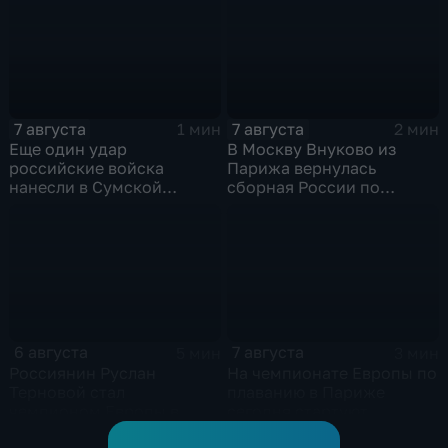
7 августа
7 августа
1 мин
2 мин
Еще один удар
В Москву Внуково из
российские войска
Парижа вернулась
нанесли в Сумской
сборная России по
области
синхронному плаванию
6 августа
7 августа
5 мин
3 мин
Россиянин Руслан
На чемпионате Европы по
Терновой стал
плаванию в Париже
чемпионом Европы в
сегодня стартуют
прыжках в воду с 10-ти
соревнования по хай-