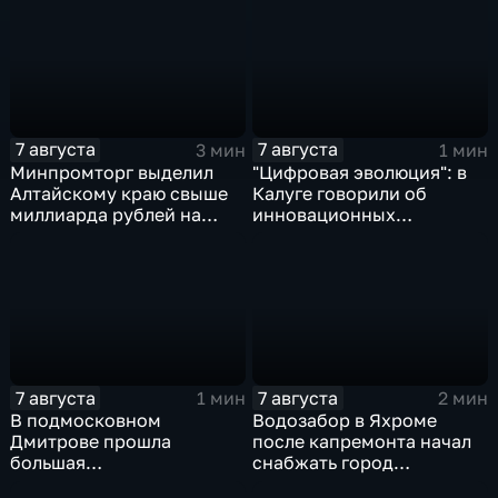
7 августа
7 августа
3 мин
1 мин
Минпромторг выделил
"Цифровая эволюция": в
Алтайскому краю свыше
Калуге говорили об
миллиарда рублей на
инновационных
промразвитие
IT‑проектах
7 августа
7 августа
1 мин
2 мин
В подмосковном
Водозабор в Яхроме
Дмитрове прошла
после капремонта начал
большая
снабжать город
агропромышленная
качественной водой