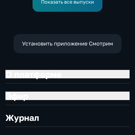
метровой вышки
дайвингу
Показать все выпуски
Установить приложение Смотрим
О платформе
Эфир
Журнал