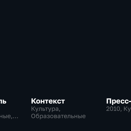
ль
Контекст
Пресс-
Культура,
2010
, К
ные,
Образовательные