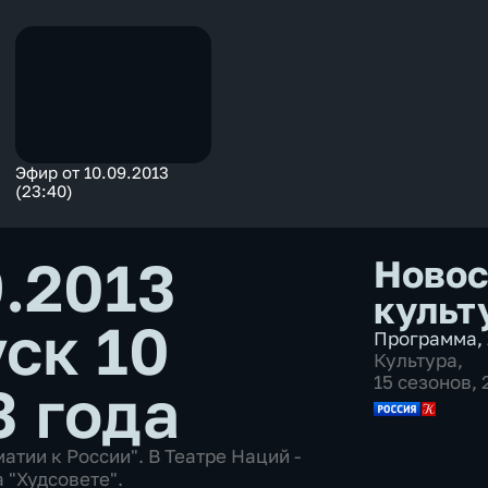
Эфир от 10.09.2013
(23:40)
9.2013
Новос
культ
ск 10
Программа
,
Культура
,
15 сезонов,
3 года
тии к России". В Театре Наций -
 "Худсовете".