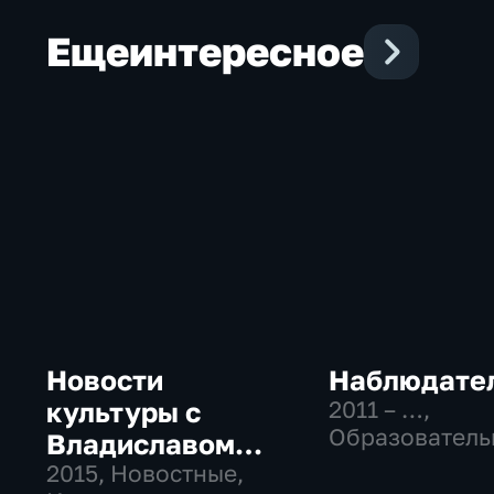
Еще
интересное
Новости
Наблюдате
культуры с
2011 – …
,
Образователь
Владиславом
Культура
Флярковским
2015
, Новостные,