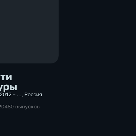
ти
уры
2012 – …
,
Россия
 20480 выпусков