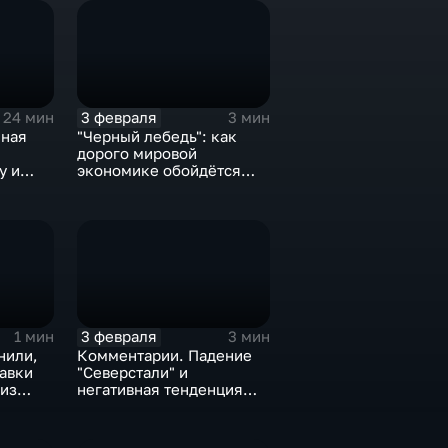
3 февраля
24 мин
3 мин
нная
"Черный лебедь": как
дорого мировой
у и
экономике обойдётся
е не
изоляция Поднебесной
3 февраля
1 мин
3 мин
нили,
Комментарии. Падение
тавки
"Северстали" и
 из
негативная тенденция
а ценах
для бизнеса Apple