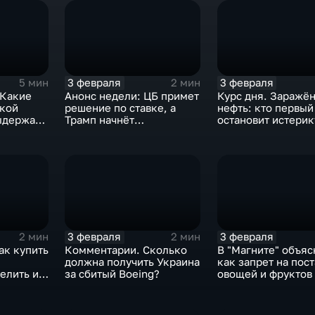
3 февраля
3 февраля
5 мин
2 мин
 Какие
Анонс недели: ЦБ примет
Курс дня. Заражё
ской
решение по ставке, а
нефть: кто первый
ыдержат
Трамп начнёт
остановит истерик
предвыборную гонку
почему ОПЕК лучш
вмешиваться
3 февраля
3 февраля
2 мин
2 мин
ак купить
Комментарии. Сколько
В "Магните" объяс
должна получить Украина
как запрет на пос
елить их
за сбитый Boeing?
овощей и фруктов
Китая отразится н