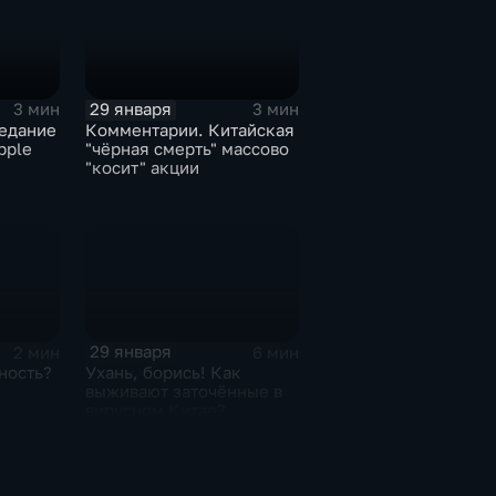
29 января
3 мин
3 мин
едание
Комментарии. Китайская
pple
"чёрная смерть" массово
"косит" акции
29 января
2 мин
6 мин
ность?
Ухань, борись! Как
выживают заточённые в
вирусном Китае?