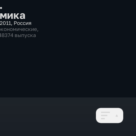
.
мика
2011
,
Россия
экономические
,
 48374 выпуска