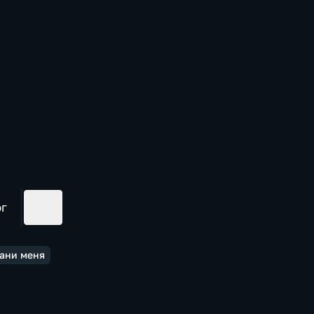
ог
ани меня