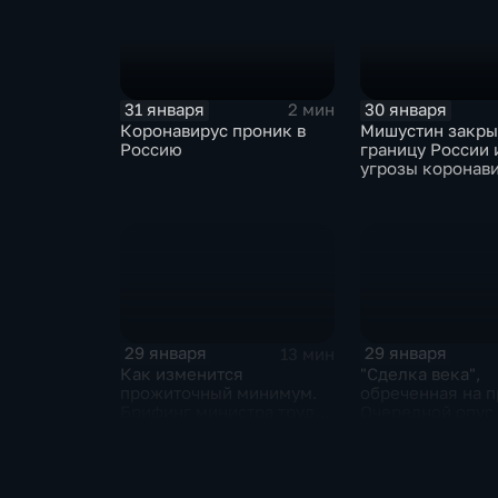
31 января
30 января
2 мин
Коронавирус проник в
Мишустин закр
Россию
границу России 
угрозы коронав
29 января
29 января
13 мин
Как изменится
"Сделка века",
прожиточный минимум.
обреченная на п
Брифинг министра труда
Очередной опус
и соцзащиты Антона
Жанр: политиче
Котякова
фантастика