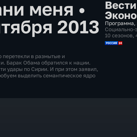
ни меня
•
Вести
Эконо
нтября 2013
Программа
,
Социально-
10 сезонов,
 перетекли в размытые и
. Барак Обама обратился к нации.
и удары по Сирии. И при этом заявил,
робуем выделить семантическое ядро