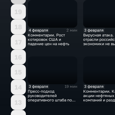
19
18
4 февраля
3 февраля
2 мин
Комментарии. Рост
Вирусная атака.
котировок США и
отрасли россий
17
падение цен на нефть
экономики не в
удар
16
15
14
3 февраля
3 февраля
19 мин
Пресс-подход
Комментарии. К
руководителей
акции нефтяных
оперативного штаба по
компаний и разд
13
борьбе с коронавирусом
доход