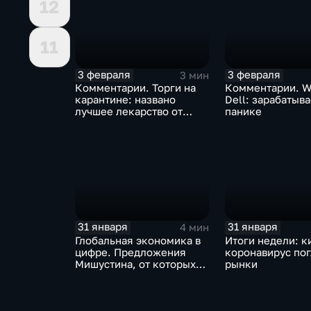
12
11
3 февраля
3 февраля
3 мин
Комментарии. Торги на
Комментарии. W
карантине: названо
Dell: зарабатыв
лучшее лекарство от
панике
коррекции
31 января
31 января
4 мин
Глобальная экономика в
Итоги недели: к
цифре. Предложения
коронавирус по
Мишустина, от которых
рынки
ЕАЭС не сможет
отказаться