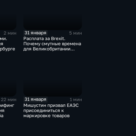
31 января
2 мин
5 мин
ми.
Расплата за Brexit.
ия
Почему смутные времена
рбурге
для Великобритании
только начинаются
31 января
22 мин
1 мин
рифинг
Мишустин призвал ЕАЭС
ия
присоединиться к
ба
маркировке товаров