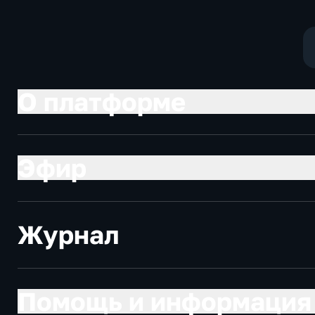
О платформе
Эфир
Журнал
Помощь и информация