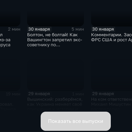
30 января
30 января
2 мин
5 мин
ыл
Болтон, не болтай! Как
Комментарии. Зас
из-за
Вашингтон запретил экс-
ФРС США и рост A
ируса
советнику по
безопасности делиться
воспоминаниями
29 января
29 января
19 мин
1 мин
Вышинский: разберёмся,
На ком ответствен
ровал.
как Украина меняет своё
Михаил Мишустин
 Трампа.
отношение к истории и
распределил
ская
почему
обязанности вице-
премьеров
Показать все выпуски