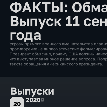
ФАКТЫ: Обма
Выпуск 11 се
года
Угрозы прямого военного вмешательства плавно
противоречивые дипломатические формулировки
Президент объяснил, почему США должны нанест
что выступает за мирное решение вопроса. Поп
текста обращения американского президента.
Выпуски
2020
2020
20