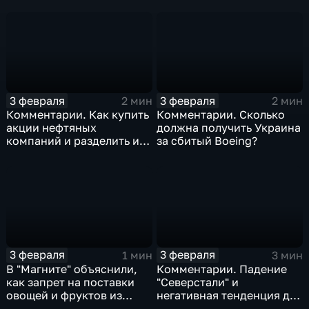
3 февраля
3 февраля
2 мин
2 мин
Комментарии. Как купить
Комментарии. Сколько
акции нефтяных
должна получить Украина
компаний и разделить их
за сбитый Boeing?
доход
3 февраля
3 февраля
1 мин
3 мин
В "Магните" объяснили,
Комментарии. Падение
как запрет на поставки
"Северстали" и
овощей и фруктов из
негативная тенденция для
Китая отразится на ценах
бизнеса Apple