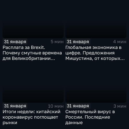
почему месть Китая
станет страшнее вируса
31 января
31 января
5 мин
4 мин
Расплата за Brexit.
Глобальная экономика в
Почему смутные времена
цифре. Предложения
для Великобритании
Мишустина, от которых
только начинаются
ЕАЭС не сможет
отказаться
31 января
31 января
10 мин
3 мин
Итоги недели: китайский
Смертельный вирус в
коронавирус поглощает
России. Последние
рынки
данные