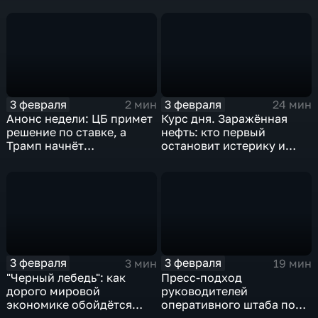
удар
3 февраля
3 февраля
2 мин
24 мин
Анонс недели: ЦБ примет
Курс дня. Заражённая
решение по ставке, а
нефть: кто первый
Трамп начнёт
остановит истерику и
предвыборную гонку
почему ОПЕК лучше не
вмешиваться
3 февраля
3 февраля
3 мин
19 мин
"Черный лебедь": как
Пресс-подход
дорого мировой
руководителей
экономике обойдётся
оперативного штаба по
изоляция Поднебесной
борьбе с коронавирусом