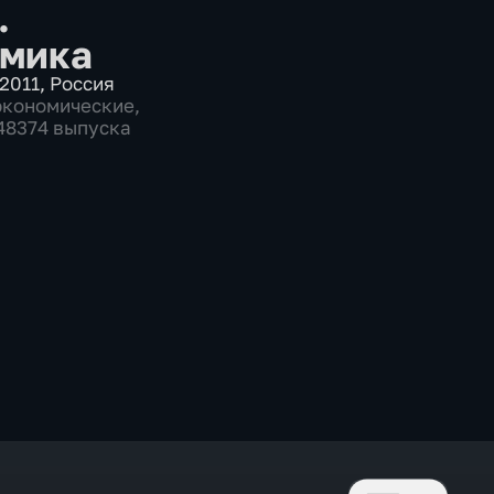
.
мика
2011
,
Россия
экономические
,
 48374 выпуска