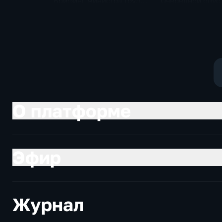
Брифинг министра труда
Очередной опус
и соцзащиты Антона
Жанр: политиче
Котякова
фантастика
О платформе
Эфир
Журнал