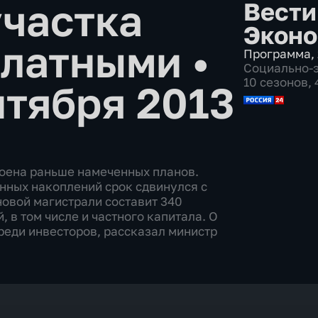
участка
Вести
Эконо
платными
•
Программа
,
Социально-
10 сезонов,
нтября 2013
роена раньше намеченных планов.
нных накоплений срок сдвинулся с
новой магистрали составит 340
 в том числе и частного капитала. О
среди инвесторов, рассказал министр