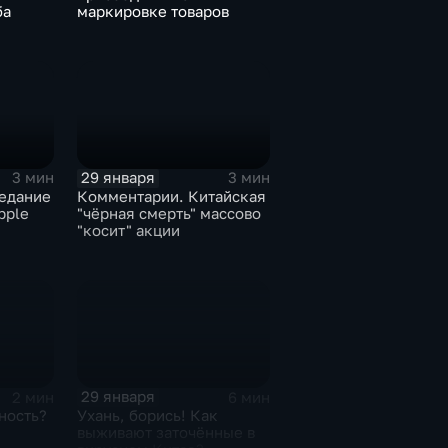
ба
маркировке товаров
29 января
3 мин
3 мин
едание
Комментарии. Китайская
pple
"чёрная смерть" массово
"косит" акции
29 января
2 мин
6 мин
ность?
Ухань, борись! Как
выживают заточённые в