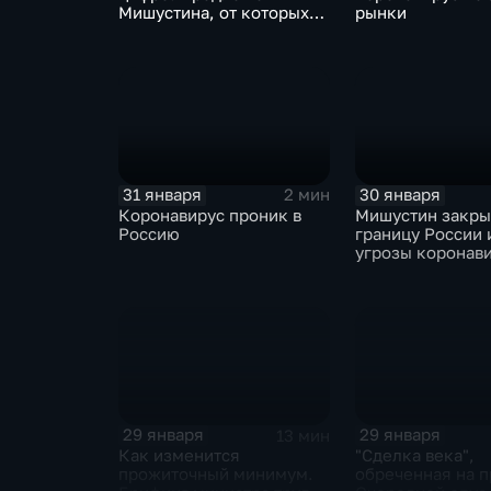
Мишустина, от которых
рынки
ЕАЭС не сможет
отказаться
31 января
30 января
2 мин
Коронавирус проник в
Мишустин закр
Россию
границу России 
угрозы коронав
29 января
29 января
13 мин
Как изменится
"Сделка века",
прожиточный минимум.
обреченная на п