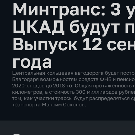
Минтранс: 3 
ЦКАД будут 
Выпуск 12 се
года
Центральная кольцевая автодорога будет пост
Благодаря возможностям средств ФНБ и пенсио
2020-х годов до 2018-го. Общая протяженность 
километров, а стоимость 300 миллиардов рублей,
том, как участки трассы будут распределяться 
транспорта Максим Соколов.