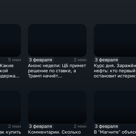
3 февраля
3 февраля
5 мин
2 мин
 Какие
Анонс недели: ЦБ примет
Курс дня. Заражё
ской
решение по ставке, а
нефть: кто первый
ыдержат
Трамп начнёт
остановит истерик
предвыборную гонку
почему ОПЕК лучш
вмешиваться
3 февраля
3 февраля
2 мин
2 мин
ак купить
Комментарии. Сколько
В "Магните" объяс