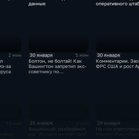
данные
оперативного шта
30 января
30 января
2 мин
5 мин
ыл
Болтон, не болтай! Как
Комментарии. Зас
из-за
Вашингтон запретил экс-
ФРС США и рост A
ируса
советнику по
безопасности делиться
воспоминаниями
29 января
29 января
19 мин
1 мин
Вышинский: разберёмся,
На ком ответствен
ровал.
как Украина меняет своё
Михаил Мишустин