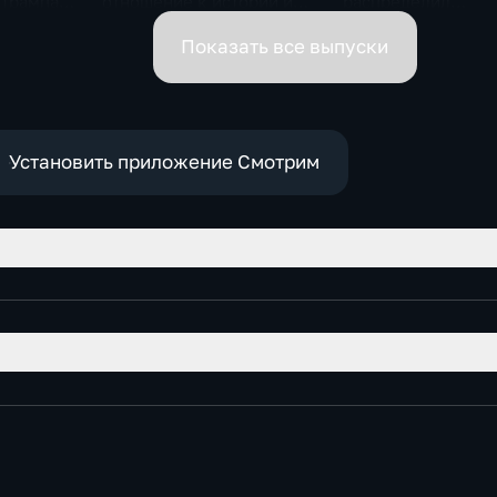
 Трампа.
отношение к истории и
распределил
ская
почему
обязанности вице-
премьеров
Показать все выпуски
Установить приложение Смотрим