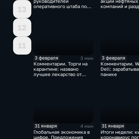
руководителей
акции нефтяных
оперативного штаба по
компаний и разд
13
борьбе с коронавирусом
доход
12
11
3 февраля
3 февраля
3 мин
Комментарии. Торги на
Комментарии. W
карантине: названо
Dell: зарабатыв
лучшее лекарство от
панике
коррекции
31 января
31 января
4 мин
Глобальная экономика в
Итоги недели: к
цифре. Предложения
коронавирус по