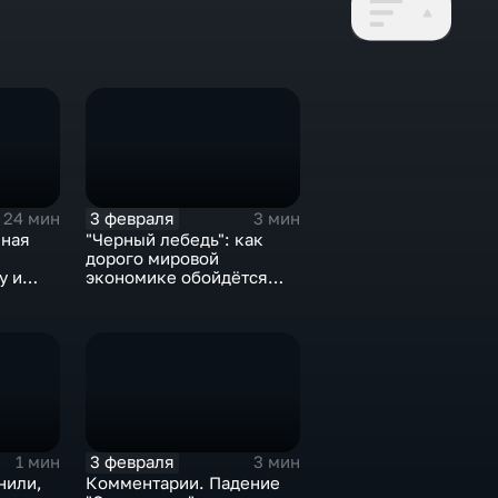
3 февраля
24 мин
3 мин
нная
"Черный лебедь": как
дорого мировой
у и
экономике обойдётся
е не
изоляция Поднебесной
3 февраля
1 мин
3 мин
нили,
Комментарии. Падение