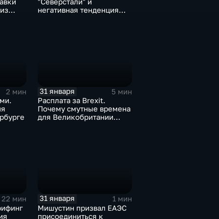
тавки
"Северстали" и
 из
негативная тенденция
а ценах
для бизнеса Apple
31 января
2 мин
5 мин
ми.
Расплата за Brexit.
ия
Почему смутные времена
рбурге
для Великобритании
только начинаются
31 января
22 мин
1 мин
рифинг
Мишустин призвал ЕАЭС
ия
присоединиться к