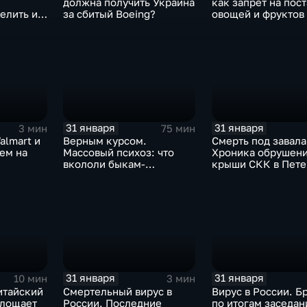
должна получить Украина
как запрет на пос
елить их
за сбитый Boeing?
овощей и фруктов
Китая отразится н
31 января
31 января
3 мин
75 мин
almart и
Верным курсом.
Смерть под завала
аем на
Массовый психоз: что
Хроника обрушен
вкололи быкам-
крыши СКК в Пете
мутантам, когда рухнет
доллар и почему месть
Китая станет страшнее
вируса
31 января
31 января
10 мин
3 мин
итайский
Смертельный вирус в
Вирус в России. Б
глощает
России. Последние
по итогам заседан