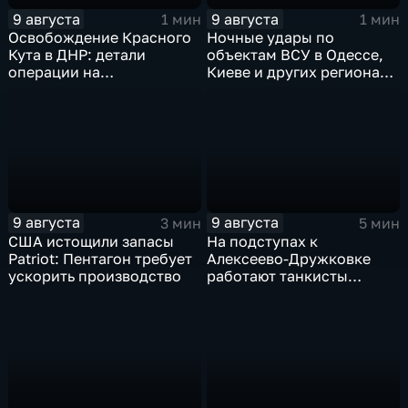
9 августа
9 августа
1 мин
1 мин
Освобождение Красного
Ночные удары по
Кута в ДНР: детали
объектам ВСУ в Одессе,
операции на
Киеве и других регионах
Добропольском
Украины
направлении
9 августа
9 августа
3 мин
5 мин
США истощили запасы
На подступах к
Patriot: Пентагон требует
Алексеево-Дружковке
ускорить производство
работают танкисты
"Южной"