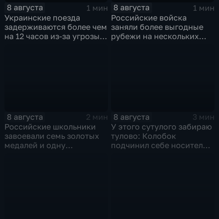
8 августа
8 августа
1 мин
1 мин
Украинские поезда
Российские войска
задерживаются более чем
заняли более выгодные
на 12 часов из-за угрозы
рубежи на нескольких
обстрелов
направлениях в зоне СВО
8 августа
8 августа
2 мин
3 мин
Российские школьники
У этого сутулого забираю
завоевали семь золотых
тулово: Колобок
медалей и одну
подчинил себе носителя в
бронзовую на турнире по
новом сказочном
ИИ
блокбастере