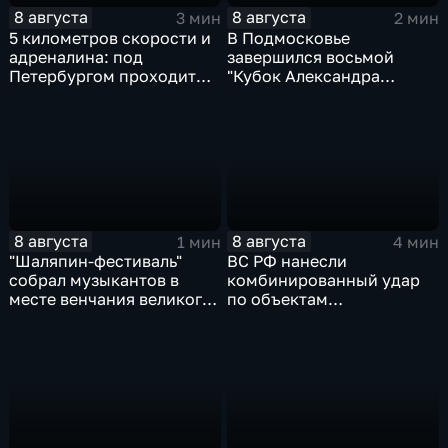
8 августа
8 августа
3 мин
2 мин
5 километров скорости и
В Подмосковье
адреналина: под
завершился восьмой
Петербургом проходит
"Кубок Александра
третий этап "Формулы‑4"
Овечкина"
8 августа
8 августа
1 мин
4 мин
"Шаляпин‑фестиваль"
ВС РФ нанесли
собрал музыкантов в
комбинированный удар
месте венчания великого
по объектам
певца
логистической,
топливной и
энергетической
инфраструктуры в Киеве