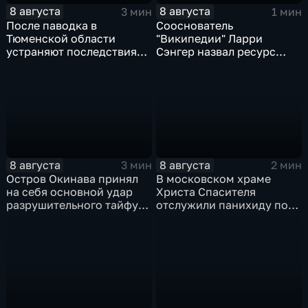
8 августа
8 августа
3 мин
1 мин
После паводка в
Сооснователь
Тюменской области
"Википедии" Ларри
устраняют последствия
Сэнгер назвал ресурс
для водоснабжения
инструментом
пропаганды
8 августа
8 августа
3 мин
2 мин
Остров Окинава принял
В московском храме
на себя основной удар
Христа Спасителя
разрушительного тайфуна
отслужили панихиду по
"Дельфин"
погибшим жителям
Южной Осетии