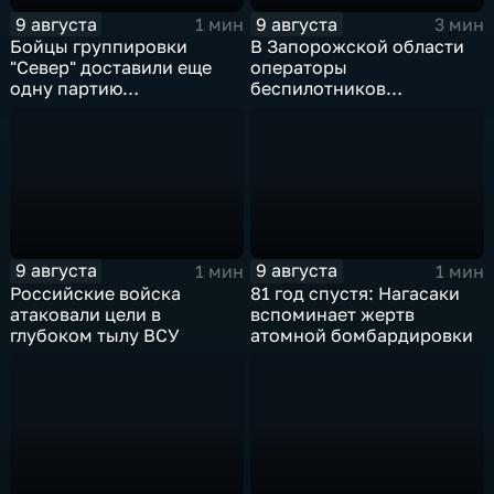
9 августа
9 августа
1 мин
3 мин
Бойцы группировки
В Запорожской области
"Север" доставили еще
операторы
одну партию
беспилотников
гуманитарного груза
группировки "Восток"
планомерно уничтожают
технику и укрепления
ВСУ
9 августа
9 августа
1 мин
1 мин
Российские войска
81 год спустя: Нагасаки
атаковали цели в
вспоминает жертв
глубоком тылу ВСУ
атомной бомбардировки