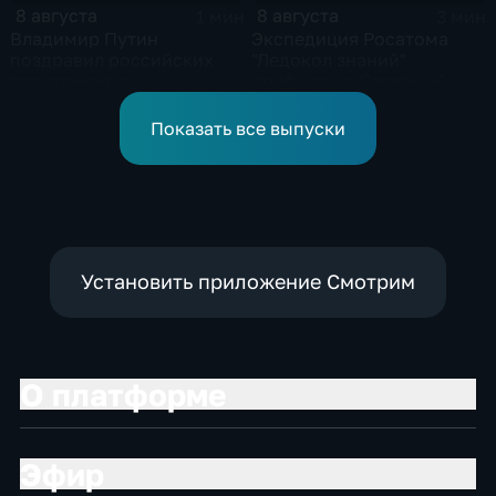
8 августа
8 августа
1 мин
3 мин
Владимир Путин
Экспедиция Росатома
поздравил российских
"Ледокол знаний"
спортсменов и
прибыла на Северный
физкультурников с
полюс
профессиональным
Показать все выпуски
праздником
Установить приложение Смотрим
О платформе
Эфир