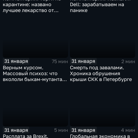
карантине: названо
Dell: зарабатываем на
лучшее лекарство от
панике
коррекции
31 января
31 января
75 мин
2 мин
Верным курсом.
Смерть под завалами.
Массовый психоз: что
Хроника обрушения
вкололи быкам-мутантам,
крыши СКК в Петербурге
когда рухнет доллар и
почему месть Китая
станет страшнее вируса
31 января
31 января
5 мин
4 мин
Расплата за Brexit.
Глобальная экономика в