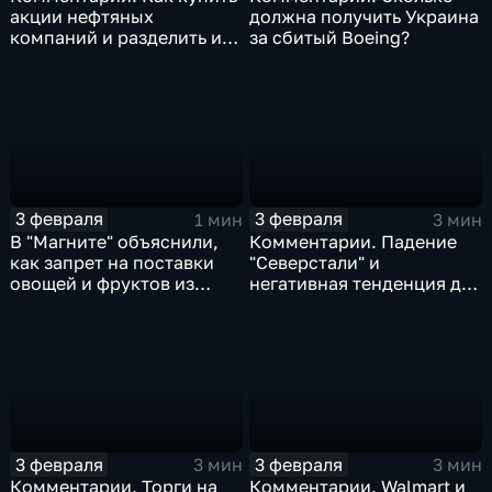
акции нефтяных
должна получить Украина
компаний и разделить их
за сбитый Boeing?
доход
3 февраля
3 февраля
1 мин
3 мин
В "Магните" объяснили,
Комментарии. Падение
как запрет на поставки
"Северстали" и
овощей и фруктов из
негативная тенденция для
Китая отразится на ценах
бизнеса Apple
3 февраля
3 февраля
3 мин
3 мин
Комментарии. Торги на
Комментарии. Walmart и