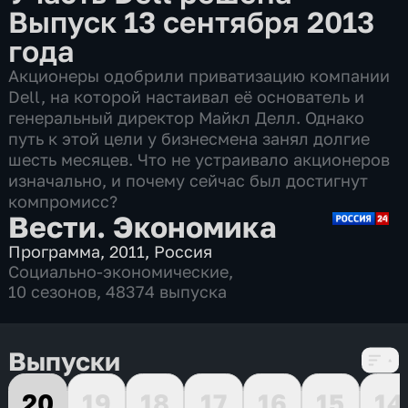
Выпуск 13 сентября 2013
года
Акционеры одобрили приватизацию компании
Dell, на которой настаивал её основатель и
генеральный директор Майкл Делл. Однако
путь к этой цели у бизнесмена занял долгие
шесть месяцев. Что не устраивало акционеров
изначально, и почему сейчас был достигнут
компромисс?
Вести. Экономика
Программа
,
2011
,
Россия
Социально-экономические
,
10 сезонов, 48374 выпуска
Выпуски
20
19
18
17
16
15
14