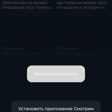
обреченная на провал.
как Украина меняет своё
Очередной опус Трампа.
отношение к истории и
Жанр: политическая
почему
фантастика
29 января
29 января
2 мин
6 мин
На ком ответственность?
Ухань, борись! Как
Михаил Мишустин
выживают заточённые в
распределил обязанности
вирусном Китае?
вице-премьеров
Показать все выпуски
Установить приложение Смотрим