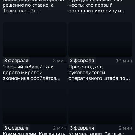
решение по ставке, а
нефть: кто первый
Трамп начнёт
остановит истерику и
предвыборную гонку
почему ОПЕК лучше не
вмешиваться
3 февраля
3 февраля
3 мин
19 мин
"Черный лебедь": как
Пресс-подход
дорого мировой
руководителей
экономике обойдётся
оперативного штаба по
изоляция Поднебесной
борьбе с коронавирусом
3 февраля
3 февраля
2 мин
2 мин
Комментарии. Как купить
Комментарии. Сколько