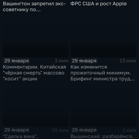
Вашингтон запретил экс-
ФРС США и рост Apple
советнику по
безопасности делиться
воспоминаниями
29 января
29 января
3 мин
13 мин
Комментарии. Китайская
Как изменится
"чёрная смерть" массово
прожиточный минимум.
"косит" акции
Брифинг министра труда
и соцзащиты Антона
Котякова
29 января
29 января
19 мин
1 мин
"Сделка века",
Вышинский: разберёмся,