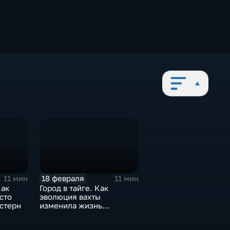
18 февраля
11 мин
11 мин
Как
Город в тайге. Как
сто
эволюция вахты
стерн
изменила жизнь
нефтяников на севере