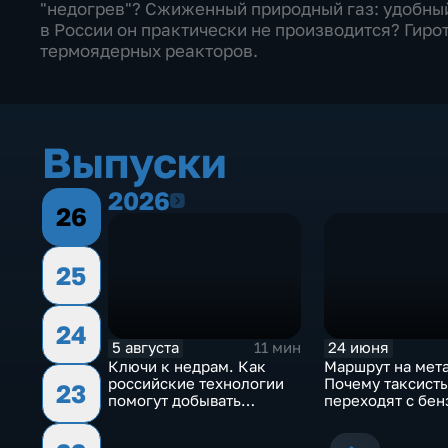
"недогрев"? Сжиженный природный газ: удобный
в России он практически не производится? Гиро
термоядерных реакторов.
Выпуски
2026
2026
26
25
24
5 августа
24 июня
11 мин
Ключи к недрам. Как
Маршрут на мет
российские технологии
Почему таксист
23
помогут добывать
переходят с бен
"трудную нефть"
природный газ?