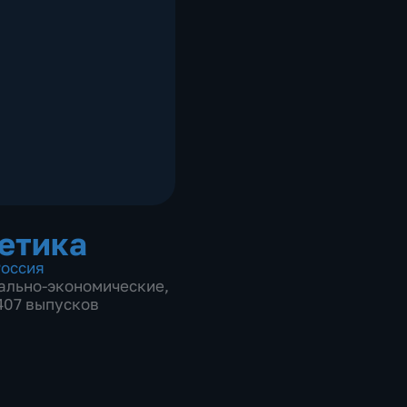
етика
оссия
ально-экономические
,
 407 выпусков