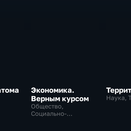
атома
Экономика.
Терри
Верным курсом
Наука, 
Общество,
Социально-
экономические