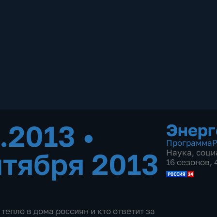
9.2013
•
Энерг
Программа
Р
нтября 2013
Наука
,
соци
16 сезонов,
тепло в дома россиян и кто ответит за