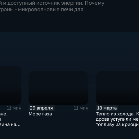
 и доступный источник энергии. Почему
троны - микроволновые печи для
29 апреля
18 марта
11 мин
11 мин
Море газа
Тепло из холода. 
ане.
дрова уступили ме
ы
топливу из криоци
зина на