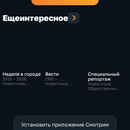
Еще
интересное
Неделя в городе
Вести
Специальный
репортаж
2018 – 2026
,
1991 – …
,
Новостные,
Новостные,
Новостные,
Общество,
Общественно-
Общественно-
общественно-
политические,
политические,
политические
социально-
социально-
экономические
экономические
Установить приложение Смотрим