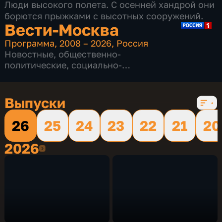
Люди высокого полета. С осенней хандрой они
борются прыжками с высотных сооружений.
Вести-Москва
Программа
,
2008 – 2026
,
Россия
Новостные
,
общественно-
политические
,
социально-
экономические
,
16 сезонов, 12232 выпуска
Выпуски
26
25
24
23
22
21
20
2026
2026