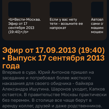
<b>Вести-Москва.
Если у вас нету
Автовлад
Эфир от 17
тети - возьмите ее
сами отд
сентября 2013
напрокат
машины
(19:40)</b>
мошенни
Эфир от 17.09.2013 (19:40)
•
Выпуск 17 сентября 2013
года
Впервые в суде. Юрий Антонов пришел на
заседание и потребовал более жесткого
наказания для своего обидчика - байкера
Александра Ишутина. Шаронов уходит, Капков
остается. В правительстве Москвы практически
без перемен. В столице все чаще берут в
аренду коллег, друзей и даже родственников.