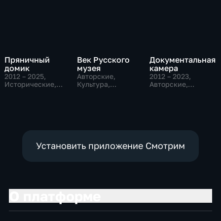
Пряничный
Век Русского
Документальная
домик
музея
камера
2012 – 2025
,
Авторские,
2012 – 2023
,
Исторические,
Культура,
Авторские,
Культура,
образовательные
Культура,
образовательные
образовательные
Установить приложение Смотрим
О платформе