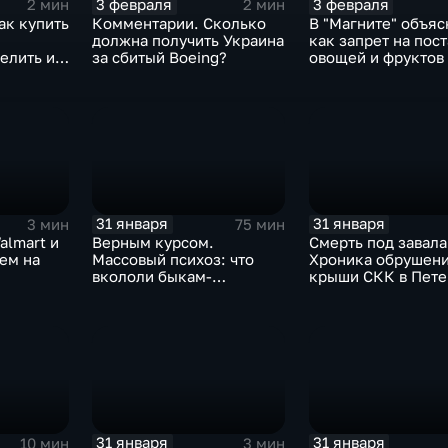
3 февраля
3 февраля
2 мин
2 мин
ак купить
Комментарии. Сколько
В "Магните" объяс
должна получить Украина
как запрет на пос
елить их
за сбитый Boeing?
овощей и фруктов
Китая отразится н
31 января
31 января
3 мин
75 мин
almart и
Верным курсом.
Смерть под завала
аем на
Массовый психоз: что
Хроника обрушен
вкололи быкам-
крыши СКК в Пете
мутантам, когда рухнет
доллар и почему месть
Китая станет страшнее
вируса
31 января
31 января
10 мин
3 мин