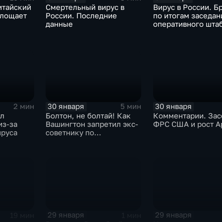
итайский
Смертельный вирус в
Вирус в России. Б
глощает
России. Последние
по итогам заседан
данные
оперативного шта
30 января
30 января
2 мин
5 мин
ыл
Болтон, не болтай! Как
Комментарии. Зас
из-за
Вашингтон запретил экс-
ФРС США и рост A
ируса
советнику по
безопасности делиться
воспоминаниями
29 января
29 января
19 мин
1 мин