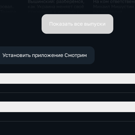
Вышинский: разберёмся,
На ком ответствен
ровал.
как Украина меняет своё
Михаил Мишустин
 Трампа.
отношение к истории и
распределил
ская
почему
обязанности вице-
премьеров
Показать все выпуски
Установить приложение Смотрим