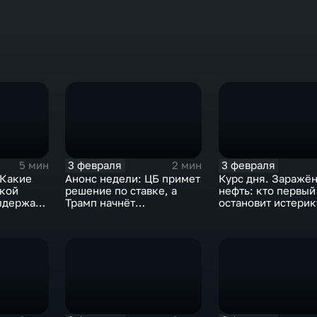
3 февраля
3 февраля
5 мин
2 мин
 Какие
Анонс недели: ЦБ примет
Курс дня. Заражё
ской
решение по ставке, а
нефть: кто первый
ыдержат
Трамп начнёт
остановит истерик
предвыборную гонку
почему ОПЕК лучш
вмешиваться