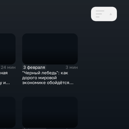
3 февраля
24 мин
3 мин
нная
"Черный лебедь": как
дорого мировой
у и
экономике обойдётся
е не
изоляция Поднебесной