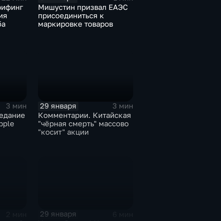
рифинг
Мишустин призвал ЕАЭС
ия
присоединиться к
ба
маркировке товаров
29 января
3 мин
3 мин
едание
Комментарии. Китайская
pple
"чёрная смерть" массово
"косит" акции
29 января
2 мин
6 мин