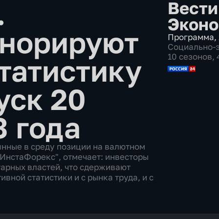
.
Вести
Эконо
гнорируют
Программа
,
Социально-
10 сезонов,
татистику
уск 20
3 года
янные в среду позиции на валютном
"ИнстаФорекс", отмечает: инвесторы
арных властей, что сдерживают
вной статистики и с рынка труда, и с