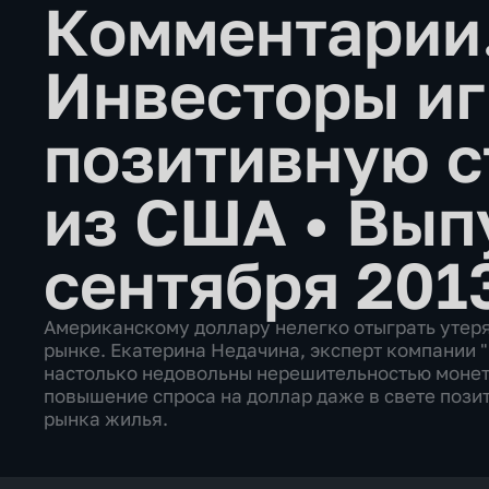
Комментарии
Инвесторы и
позитивную с
из США
•
Вып
сентября 201
Американскому доллару нелегко отыграть утер
рынке. Екатерина Недачина, эксперт компании 
настолько недовольны нерешительностью монет
повышение спроса на доллар даже в свете позити
рынка жилья.