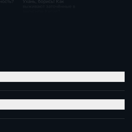
ность?
Ухань, борись! Как
выживают заточённые в
вирусном Китае?