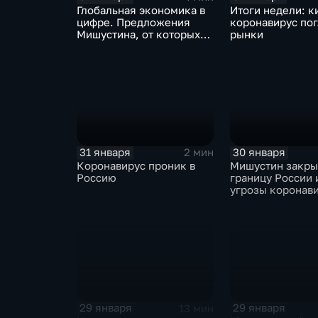
Глобальная экономика в
Итоги недели: к
цифре. Предложения
коронавирус по
Мишустина, от которых
рынки
ЕАЭС не сможет
отказаться
31 января
30 января
2 мин
Коронавирус проник в
Мишустин закр
Россию
границу России 
угрозы коронав
29 января
29 января
13 мин