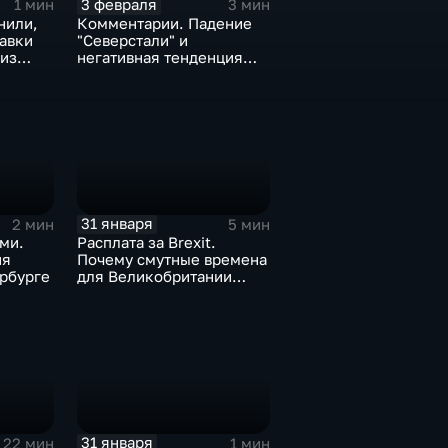
3 февраля
1 мин
3 мин
нили,
Комментарии. Падение
тавки
"Северстали" и
 из
негативная тенденция
а ценах
для бизнеса Apple
31 января
2 мин
5 мин
ми.
Расплата за Brexit.
ия
Почему смутные времена
рбурге
для Великобритании
только начинаются
31 января
22 мин
1 мин