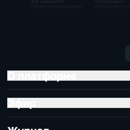
Как изменится
"Сделка века",
прожиточный минимум.
обреченная на п
Брифинг министра труда
Очередной опус
и соцзащиты Антона
Жанр: политиче
Котякова
фантастика
О платформе
Эфир