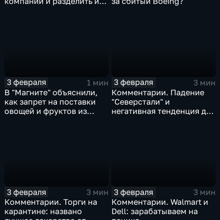
компаний и разделить их
за сбитый Boeing?
доход
3 февраля
3 февраля
1 мин
3 мин
В "Магните" объяснили,
Комментарии. Падение
как запрет на поставки
"Северстали" и
овощей и фруктов из
негативная тенденция для
Китая отразится на ценах
бизнеса Apple
3 февраля
3 февраля
3 мин
3 мин
Комментарии. Торги на
Комментарии. Walmart и
карантине: названо
Dell: зарабатываем на