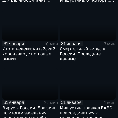
только начинаются
ЕАЭС не сможет
отказаться
31 января
31 января
10 мин
3 мин
Итоги недели: китайский
Смертельный вирус в
коронавирус поглощает
России. Последние
рынки
данные
31 января
31 января
22 мин
1 мин
Вирус в России. Брифинг
Мишустин призвал ЕАЭС
по итогам заседания
присоединиться к
оперативного штаба
маркировке товаров