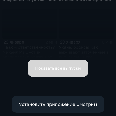
Жанр: политическая
почему
фантастика
29 января
29 января
2 мин
6 мин
На ком ответственность?
Ухань, борись! Как
Михаил Мишустин
выживают заточённые в
распределил обязанности
вирусном Китае?
вице-премьеров
Показать все выпуски
Установить приложение Смотрим