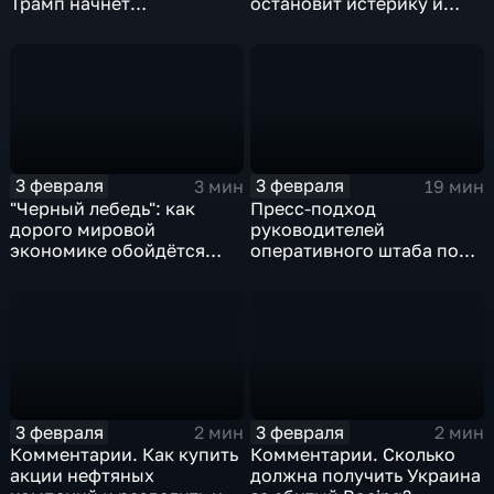
Трамп начнёт
остановит истерику и
предвыборную гонку
почему ОПЕК лучше не
вмешиваться
3 февраля
3 февраля
3 мин
19 мин
"Черный лебедь": как
Пресс-подход
дорого мировой
руководителей
экономике обойдётся
оперативного штаба по
изоляция Поднебесной
борьбе с коронавирусом
3 февраля
3 февраля
2 мин
2 мин
Комментарии. Как купить
Комментарии. Сколько
акции нефтяных
должна получить Украина