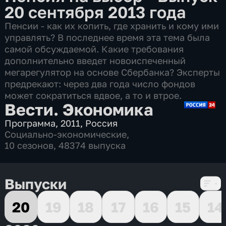
20 сентября 2013 года
Пенсии - как их копить, где хранить и кому ими
управлять? В последнее время эта тема была
самой обсуждаемой. Какие требования
дополнительно введет новоиспеченный
мегарегулятор на основе Сбербанка? Эксперты
предрекают: через два года число фондов
может сократиться вдвое, а то и втрое.
Вести. Экономика
Программа
,
2011
,
Россия
Социально-экономические
,
10 сезонов, 48374 выпуска
Выпуски
20
19
18
17
16
15
14