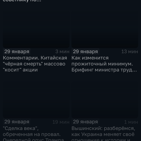
безопасности делиться
воспоминаниями
29 января
29 января
3 мин
13 мин
Комментарии. Китайская
Как изменится
"чёрная смерть" массово
прожиточный минимум.
"косит" акции
Брифинг министра труда
и соцзащиты Антона
Котякова
29 января
29 января
19 мин
1 мин
"Сделка века",
Вышинский: разберёмся,
обреченная на провал.
как Украина меняет своё
Очередной опус Трампа.
отношение к истории и