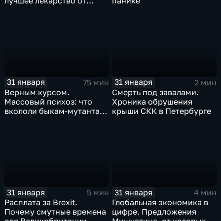
лучшее лекарство от
панике
коррекции
31 января
31 января
75 мин
2 мин
Верным курсом.
Смерть под завалами.
Массовый психоз: что
Хроника обрушения
вкололи быкам-мутантам,
крыши СКК в Петербурге
когда рухнет доллар и
почему месть Китая
станет страшнее вируса
31 января
31 января
5 мин
4 мин
Расплата за Brexit.
Глобальная экономика в
Почему смутные времена
цифре. Предложения
для Великобритании
Мишустина, от которых