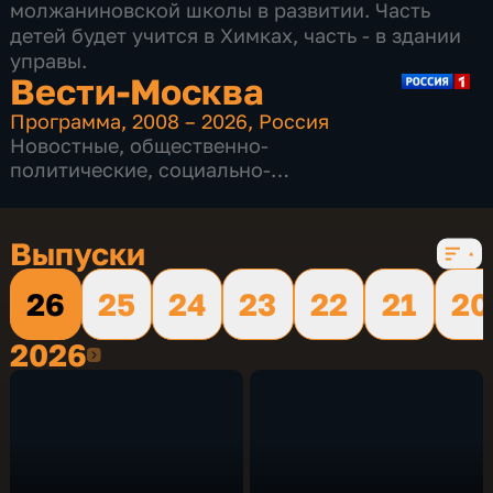
молжаниновской школы в развитии. Часть
детей будет учится в Химках, часть - в здании
управы.
Вести-Москва
Программа
,
2008 – 2026
,
Россия
Новостные
,
общественно-
политические
,
социально-
экономические
,
16 сезонов, 12231 выпуск
Выпуски
26
25
24
23
22
21
20
2026
2026