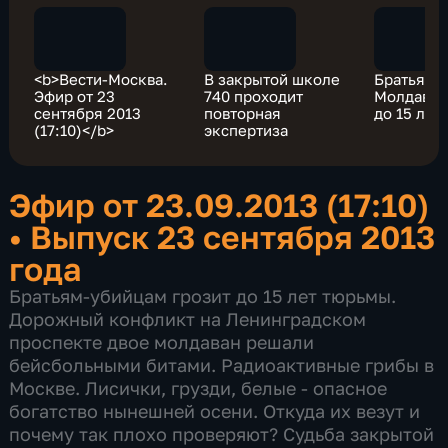
<b>Вести-Москва.
В закрытой школе
Братьям 
Эфир от 23
740 проходит
Молдавии
сентября 2013
повторная
до 15 лет
(17:10)</b>
экспертиза
Эфир от 23.09.2013 (17:10)
•
Выпуск 23 сентября 2013
года
Братьям-убийцам грозит до 15 лет тюрьмы.
Дорожный конфликт на Ленинградском
проспекте двое молдаван решали
бейсбольными битами. Радиоактивные грибы в
Москве. Лисички, грузди, белые - опасное
богатство нынешней осени. Откуда их везут и
почему так плохо проверяют? Судьба закрытой