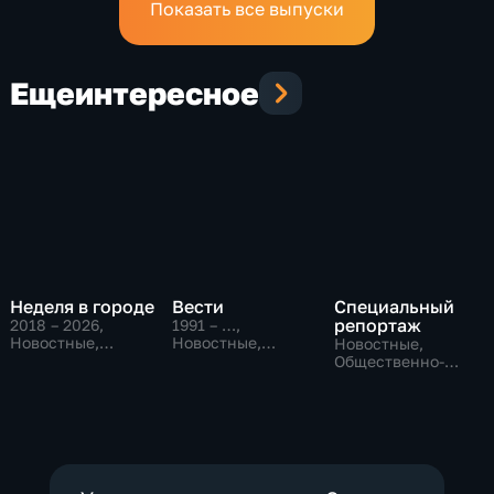
Показать все выпуски
Еще
интересное
Неделя в городе
Вести
Специальный
репортаж
2018 – 2026
,
1991 – …
,
Новостные,
Новостные,
Новостные,
Общество,
Общественно-
Общественно-
общественно-
политические,
политические,
политические
социально-
социально-
экономические
экономические