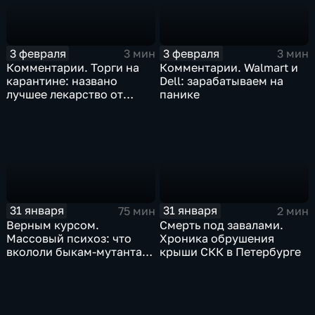
3 февраля
3 февраля
3 мин
3 мин
Комментарии. Торги на
Комментарии. Walmart и
карантине: названо
Dell: зарабатываем на
лучшее лекарство от
панике
коррекции
31 января
31 января
75 мин
2 мин
Верным курсом.
Смерть под завалами.
Массовый психоз: что
Хроника обрушения
вкололи быкам-мутантам,
крыши СКК в Петербурге
когда рухнет доллар и
почему месть Китая
станет страшнее вируса