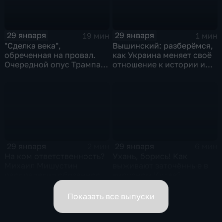
29 января
29 января
19 мин
1 мин
"Сделка века",
Вышинский: разберёмся,
обреченная на провал.
как Украина меняет своё
Очередной опус Трампа.
отношение к истории и
Жанр: политическая
почему
фантастика
29 января
29 января
2 мин
6 мин
На ком ответственность?
Ухань, борись! Как
Михаил Мишустин
выживают заточённые в
распределил обязанности
вирусном Китае?
вице-премьеров
Показать все выпуски