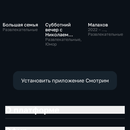
Большая семья
Субботний
Малахов
вечер с
Развлекательные
2022 – …
,
Николаем
Развлекательные
Басковым
Развлекательные,
Юмор
Установить приложение Смотрим
О платформе