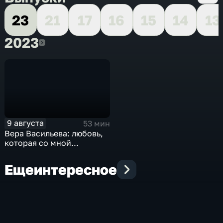
23
21
17
16
15
14
13
2023
2023
9 августа
53 мин
Вера Васильева: любовь,
которая со мной...
Еще
интересное