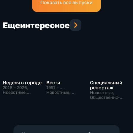
Показать все выпуски
Еще
интересное
Неделя в городе
Вести
Специальный
репортаж
2018 – 2026
,
1991 – …
,
Новостные,
Новостные,
Новостные,
Общество,
Общественно-
Общественно-
общественно-
политические,
политические,
политические
социально-
социально-
экономические
экономические