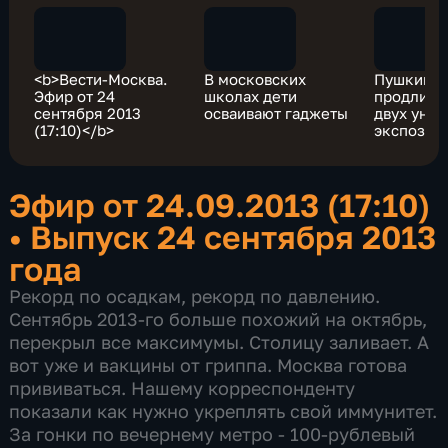
<b>Вести-Москва.
В московских
Пушкинск
Эфир от 24
школах дети
продлил 
сентября 2013
осваивают гаджеты
двух уни
(17:10)</b>
экспозиц
Эфир от 24.09.2013 (17:10)
•
Выпуск 24 сентября 2013
года
Рекорд по осадкам, рекорд по давлению.
Сентябрь 2013-го больше похожий на октябрь,
перекрыл все максимумы. Столицу заливает. А
вот уже и вакцины от гриппа. Москва готова
прививаться. Нашему корреспонденту
показали как нужно укреплять свой иммунитет.
За гонки по вечернему метро - 100-рублевый