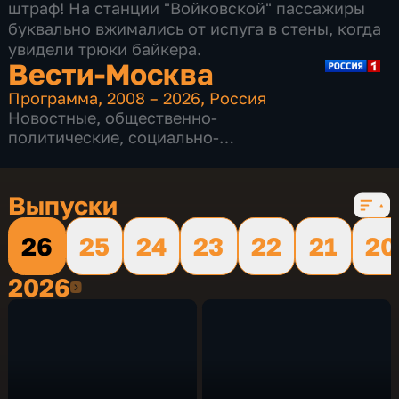
штраф! На станции "Войковской" пассажиры
буквально вжимались от испуга в стены, когда
увидели трюки байкера.
Вести-Москва
Программа
,
2008 – 2026
,
Россия
Новостные
,
общественно-
политические
,
социально-
экономические
,
16 сезонов, 12232 выпуска
Выпуски
26
25
24
23
22
21
20
2026
2026