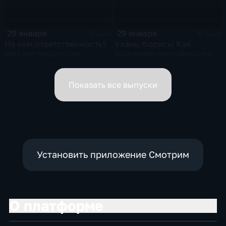
29 января
29 января
2 мин
6 мин
На ком ответственность?
Ухань, борись! Как
Михаил Мишустин
выживают заточённые в
распределил обязанности
вирусном Китае?
вице-премьеров
Показать все выпуски
Установить приложение Смотрим
О платформе