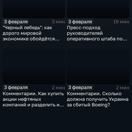
3 февраля
3 февраля
3 мин
19 мин
"Черный лебедь": как
Пресс-подход
дорого мировой
руководителей
экономике обойдётся
оперативного штаба по
изоляция Поднебесной
борьбе с коронавирусом
3 февраля
3 февраля
2 мин
2 мин
Комментарии. Как купить
Комментарии. Сколько
акции нефтяных
должна получить Украина
компаний и разделить их
за сбитый Boeing?
доход