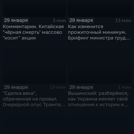
29 января
29 января
3 мин
13 мин
Комментарии. Китайская
Как изменится
"чёрная смерть" массово
прожиточный минимум.
"косит" акции
Брифинг министра труда
и соцзащиты Антона
Котякова
29 января
29 января
19 мин
1 мин
"Сделка века",
Вышинский: разберёмся,
обреченная на провал.
как Украина меняет своё
Очередной опус Трампа.
отношение к истории и
Жанр: политическая
почему
фантастика