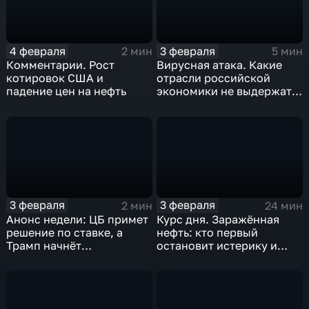
4 февраля
3 февраля
2 мин
5 мин
Комментарии. Рост
Вирусная атака. Какие
котировок США и
отрасли российской
падение цен на нефть
экономики не выдержат
удар
3 февраля
3 февраля
2 мин
24 мин
Анонс недели: ЦБ примет
Курс дня. Заражённая
решение по ставке, а
нефть: кто первый
Трамп начнёт
остановит истерику и
предвыборную гонку
почему ОПЕК лучше не
вмешиваться