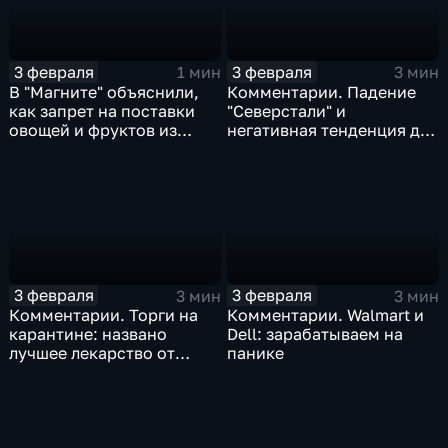
3 февраля
3 февраля
1 мин
3 мин
В "Магните" объяснили,
Комментарии. Падение
как запрет на поставки
"Северстали" и
овощей и фруктов из
негативная тенденция для
Китая отразится на ценах
бизнеса Apple
3 февраля
3 февраля
3 мин
3 мин
Комментарии. Торги на
Комментарии. Walmart и
карантине: названо
Dell: зарабатываем на
лучшее лекарство от
панике
коррекции