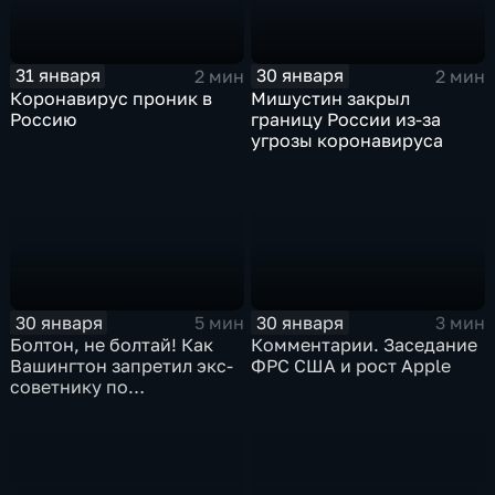
31 января
30 января
2 мин
2 мин
Коронавирус проник в
Мишустин закрыл
Россию
границу России из-за
угрозы коронавируса
30 января
30 января
5 мин
3 мин
Болтон, не болтай! Как
Комментарии. Заседание
Вашингтон запретил экс-
ФРС США и рост Apple
советнику по
безопасности делиться
воспоминаниями