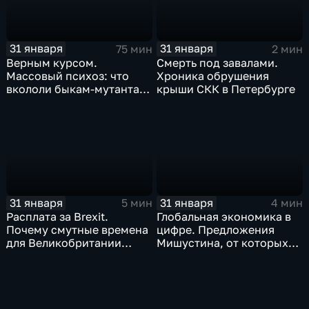
31 января
31 января
75 мин
2 мин
Верным курсом.
Смерть под завалами.
Массовый психоз: что
Хроника обрушения
вкололи быкам-мутантам,
крыши СКК в Петербурге
когда рухнет доллар и
почему месть Китая
станет страшнее вируса
31 января
31 января
5 мин
4 мин
Расплата за Brexit.
Глобальная экономика в
Почему смутные времена
цифре. Предложения
для Великобритании
Мишустина, от которых
только начинаются
ЕАЭС не сможет
отказаться