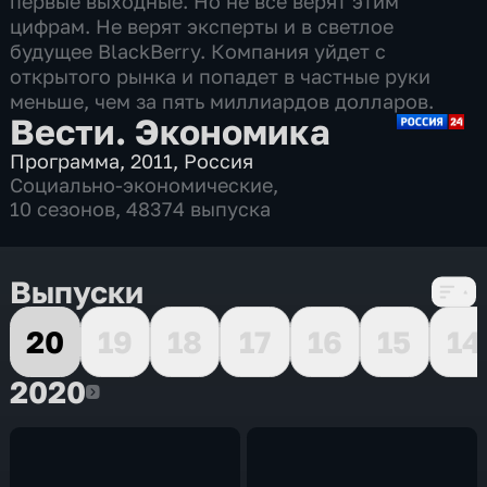
первые выходные. Но не все верят этим
цифрам. Не верят эксперты и в светлое
будущее BlackBerry. Компания уйдет с
открытого рынка и попадет в частные руки
меньше, чем за пять миллиардов долларов.
Вести. Экономика
Программа
,
2011
,
Россия
Социально-экономические
,
10 сезонов, 48374 выпуска
Выпуски
20
19
18
17
16
15
14
2020
2020