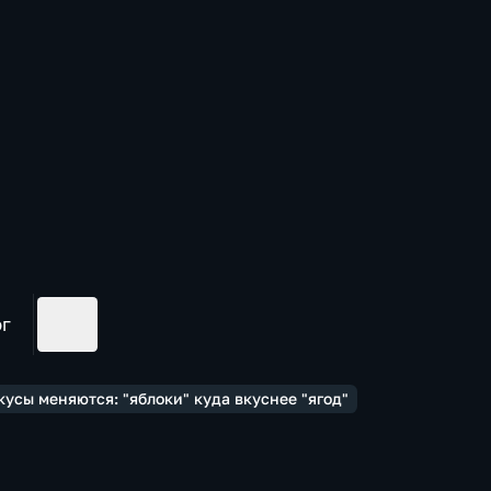
ог
кусы меняются: "яблоки" куда вкуснее "ягод"