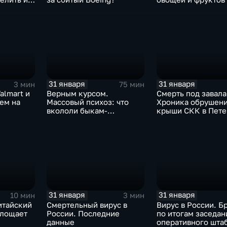
Китая отразится н
31 января
31 января
3 мин
75 мин
almart и
Верным курсом.
Смерть под завала
аем на
Массовый психоз: что
Хроника обрушен
вкололи быкам-
крыши СКК в Пете
мутантам, когда рухнет
доллар и почему месть
Китая станет страшнее
вируса
31 января
31 января
10 мин
3 мин
итайский
Смертельный вирус в
Вирус в России. Б
глощает
России. Последние
по итогам заседан
данные
оперативного шта