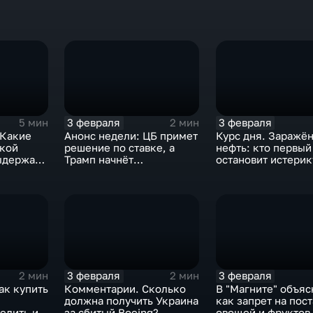
3 февраля
3 февраля
5 мин
2 мин
 Какие
Анонс недели: ЦБ примет
Курс дня. Заражё
ской
решение по ставке, а
нефть: кто первый
ыдержат
Трамп начнёт
остановит истерик
предвыборную гонку
почему ОПЕК лучш
вмешиваться
3 февраля
3 февраля
2 мин
2 мин
ак купить
Комментарии. Сколько
В "Магните" объяс
должна получить Украина
как запрет на пос
елить их
за сбитый Boeing?
овощей и фруктов