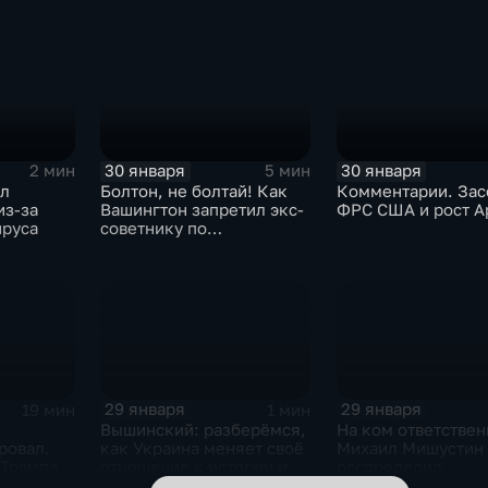
30 января
30 января
2 мин
5 мин
ыл
Болтон, не болтай! Как
Комментарии. Зас
из-за
Вашингтон запретил экс-
ФРС США и рост A
ируса
советнику по
безопасности делиться
воспоминаниями
29 января
29 января
19 мин
1 мин
Вышинский: разберёмся,
На ком ответствен
ровал.
как Украина меняет своё
Михаил Мишустин
 Трампа.
отношение к истории и
распределил
ская
почему
обязанности вице-