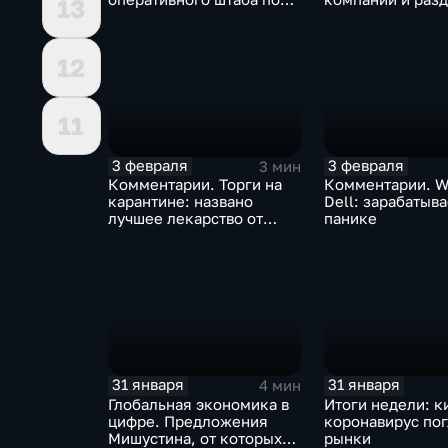
13
борьбе с коронавирусом
доход
12
11
3 февраля
3 февраля
3 мин
Комментарии. Торги на
Комментарии. W
карантине: названо
Dell: зарабатыв
лучшее лекарство от
панике
коррекции
31 января
31 января
4 мин
Глобальная экономика в
Итоги недели: к
цифре. Предложения
коронавирус по
Мишустина, от которых
рынки