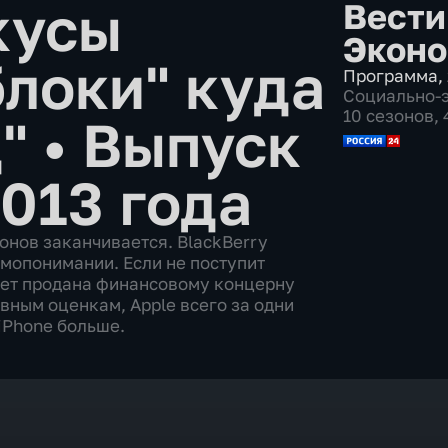
кусы
Вести
Эконо
блоки" куда
Программа
,
Социально-
10 сезонов,
д"
•
Выпуск
2013 года
нов заканчивается. BlackBerry
имопонимании. Если не поступит
дет продана финансовому концерну
ивным оценкам, Apple всего за одни
iPhone больше.