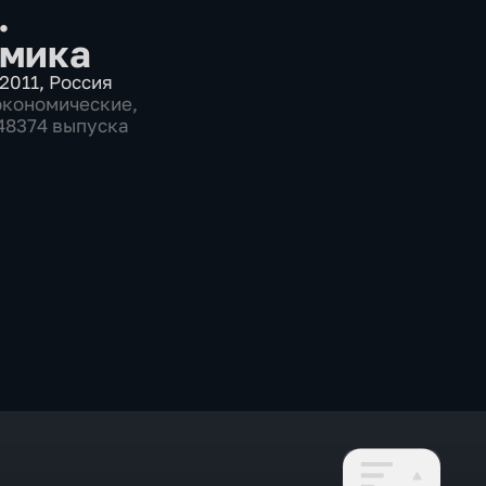
.
мика
2011
,
Россия
экономические
,
 48374 выпуска