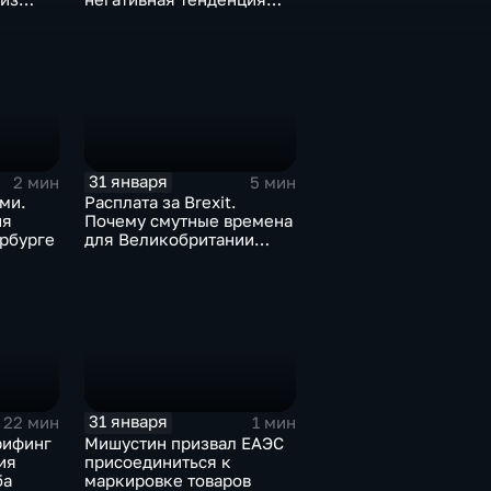
а ценах
для бизнеса Apple
31 января
2 мин
5 мин
ми.
Расплата за Brexit.
ия
Почему смутные времена
рбурге
для Великобритании
только начинаются
31 января
22 мин
1 мин
рифинг
Мишустин призвал ЕАЭС
ия
присоединиться к
ба
маркировке товаров