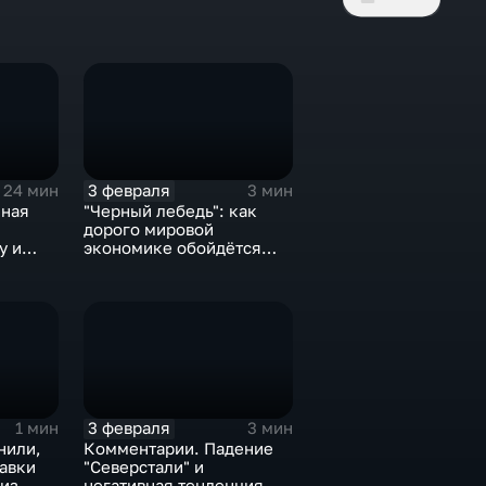
3 февраля
24 мин
3 мин
нная
"Черный лебедь": как
дорого мировой
у и
экономике обойдётся
е не
изоляция Поднебесной
3 февраля
1 мин
3 мин
нили,
Комментарии. Падение
тавки
"Северстали" и
 из
негативная тенденция