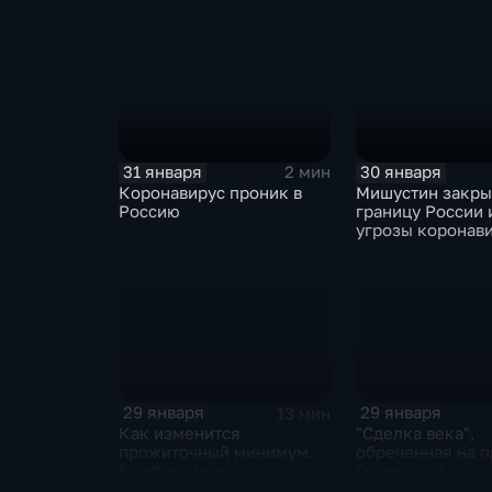
ЕАЭС не сможет
отказаться
31 января
30 января
2 мин
Коронавирус проник в
Мишустин закр
Россию
границу России 
угрозы коронав
29 января
29 января
13 мин
Как изменится
"Сделка века",
прожиточный минимум.
обреченная на п
Брифинг министра труда
Очередной опус
и соцзащиты Антона
Жанр: политиче