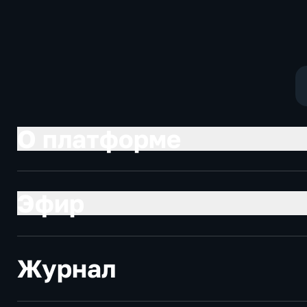
Котякова
фантастика
О платформе
Эфир
Журнал