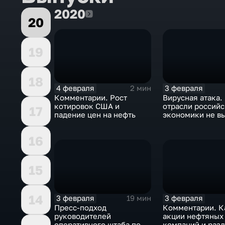
2020
2020
20
19
18
4 февраля
3 февраля
2 мин
Комментарии. Рост
Вирусная атака.
котировок США и
отрасли россий
17
падение цен на нефть
экономики не в
удар
16
15
14
3 февраля
3 февраля
19 мин
Пресс-подход
Комментарии. К
руководителей
акции нефтяных
оперативного штаба по
компаний и разд