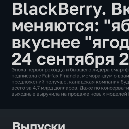
BlackBerry. В
меняются: "я
вкуснее "яго
24 сентября 
Эпоха первопроходца и бывшего лидера смартфо
подписала с Fairfax Financial меморандум о вза
предложений получше, канадская компания бу
всего за 4,7 млрд долларов. Даже по консерват
выходные выручила на продаже новых моделей 
Выпуски