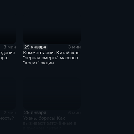
29 января
3 мин
3 мин
едание
Комментарии. Китайская
pple
"чёрная смерть" массово
"косит" акции
29 января
2 мин
6 мин
ность?
Ухань, борись! Как
выживают заточённые в
вирусном Китае?