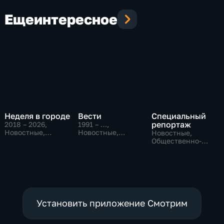
Еще
интересное
Неделя в городе
Вести
Специальный
репортаж
2018 – 2026
,
1991 – …
,
Новостные,
Новостные,
Новостные,
Общество,
Общественно-
Общественно-
общественно-
политические,
политические,
политические
социально-
социально-
экономические
экономические
Установить приложение Смотрим