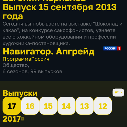
Выпуск 15 сентября 2013
года
Сегодня вы побываете на выставке "Шоколад и
какао", на конкурсе саксофонистов, узнаете
все о хоккейном оборудовании и профессии
художника-постановщика.
Навигатор. Апгрейд
Программа
Россия
Общество
,
6 сезонов, 99 выпусков
Выпуски
17
16
15
14
13
12
2017
2017