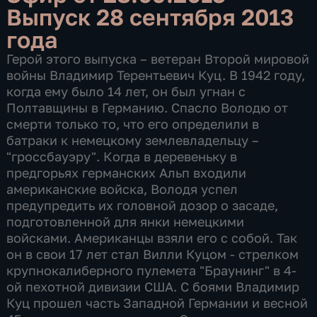
Выпуск 28 сентября 2013
года
Герой этого выпуска – ветеран Второй мировой
войны Владимир Терентьевич Куц. В 1942 году,
когда ему было 14 лет, он был угнан с
Полтавщины в Германию. Спасло Володю от
смерти только то, что его определили в
батраки к немецкому землевладельцу –
"гроссбауэру". Когда в деревеньку в
предгорьях германских Альп входили
американские войска, Володя успел
предупредить их головной дозор о засаде,
подготовленной для янки немецкими
войсками. Американцы взяли его с собой. Так
он в свои 17 лет стал Вилли Куцом - стрелком
крупнокалиберного пулемета "Браунинг" в 4-
ой пехотной дивизии США. С боями Владимир
Куц прошел часть Западной Германии и весной