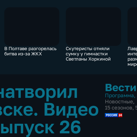
В Полтаве разгорелась
Скутеристы отняли
Лав
битва из-за ЖКХ
сумку у гимнастки
инт
Светланы Хоркиной
раз
мир
натворил
Вести
Программа
,
вске. Видео
Новостные
,
15 сезонов,
ыпуск 26