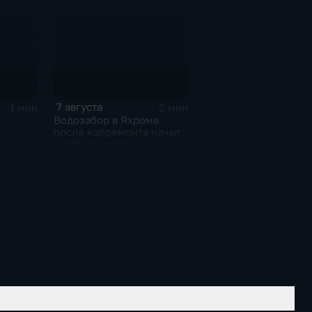
иля
7 августа
1 мин
2 мин
Водозабор в Яхроме
после капремонта начал
снабжать город
я
качественной водой