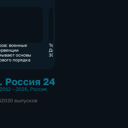
ров: военные
Теракт у мечети под
Ослаблен
ервенции
Дамаском: жертв уже
голодовк
мывают основы
30
Толоконн
ового порядка
перевели 
. Россия 24
2012 – 2026
,
Россия
 52030 выпусков