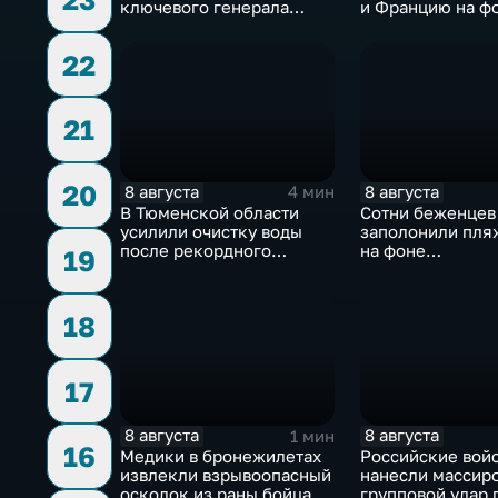
ключевого генерала
и Францию на ф
Чарльза Костанцу
европейской за
22
21
20
8 августа
8 августа
4 мин
В Тюменской области
Сотни беженцев
усилили очистку воды
заполонили пля
после рекордного
на фоне
19
летнего паводка
катастрофическ
миграционного 
18
17
8 августа
8 августа
1 мин
16
Медики в бронежилетах
Российские вой
извлекли взрывоопасный
нанесли массир
осколок из раны бойца
групповой удар 