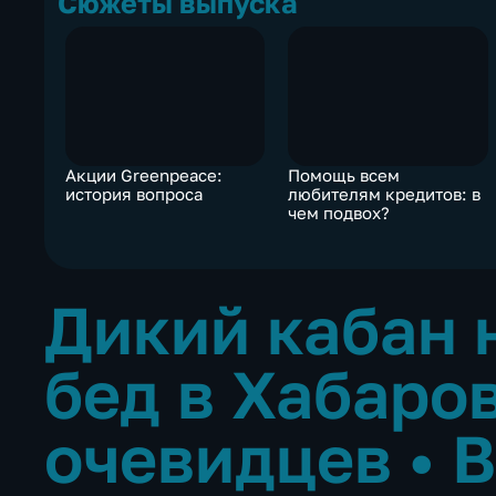
Сюжеты выпуска
Акции Greenpeace:
Помощь всем
история вопроса
любителям кредитов: в
чем подвох?
Дикий кабан 
бед в Хабаро
очевидцев
•
В