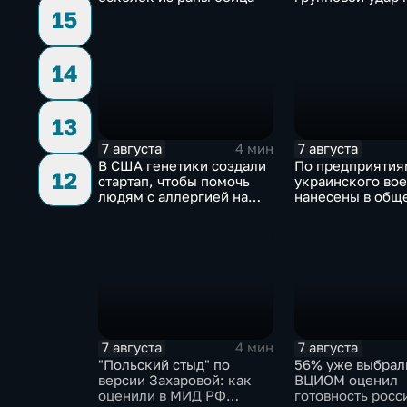
стратегическим
15
в глубоком тылу
14
13
7 августа
7 августа
4 мин
В США генетики создали
По предприятия
12
стартап, чтобы помочь
украинского во
людям с аллергией на
нанесены в общ
собак
сложности более
массированных 
групповых удар
7 августа
7 августа
4 мин
"Польский стыд" по
56% уже выбрал
версии Захаровой: как
ВЦИОМ оценил
оценили в МИД РФ
готовность росс