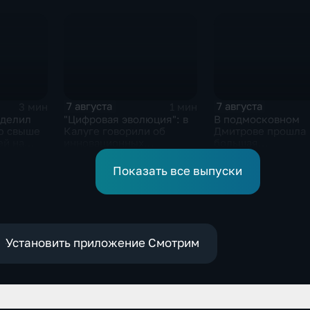
ыборах в
Сенат.
спецслужбы Изра
7 августа
7 августа
3 мин
1 мин
ыделил
"Цифровая эволюция": в
В подмосковном
ю свыше
Калуге говорили об
Дмитрове прошла
ей на
инновационных
большая
IT‑проектах
агропромышленна
выставка
Показать все выпуски
Установить приложение Смотрим