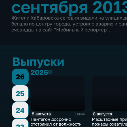
сентября 201
Жители Хабаровска сегодня видели на улицах д
бегало по центру города, устроило аварию и р
очевидцы на сайт "Мобильный репортер".
Выпуски
2026
2026
26
25
24
8 августа
8 августа
1 мин
Пентагон досрочно
Масштабные пр
отстранил от должности
пожары охватил
23