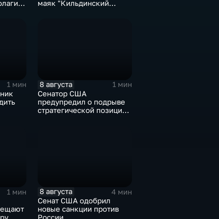
флаги и
маяк "Кильдинский
мять о
Северный"
8 августа
1 мин
1 мин
ьник
Сенатор США
дить
предупредил о подрыве
стратегической позиции
из-за новых пошлин
кт с
против России
8 августа
1 мин
4 мин
Сенат США одобрил
бещают
новые санкции против
ру
России