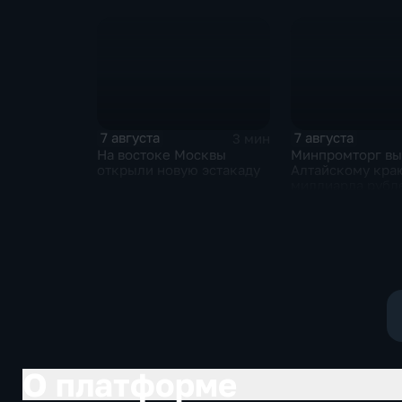
скандальную речь
голосовать на в
Навроцкого
Госдуму
7 августа
7 августа
3 мин
На востоке Москвы
Минпромторг в
открыли новую эстакаду
Алтайскому кра
миллиарда рубл
промразвитие
О платформе