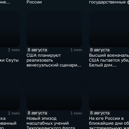
оне
России
государственные 
сухи
зажгли свечи в па
жертвах обстрела
Цхинвала
8 августа
8 августа
2 мин
1 мин
США планируют
Высший военачал
жи Сеуты
реализовать
США пытается убе
венесуэльский сценарий
Белый дом
ого
для смены власти на Кубе
незамедлительно
кризиса
завершить конфли
Ираном
8 августа
8 августа
2 мин
1 мин
ска
Новый эпизод
На юге России в
ованный
масштабных учений
ближайшие дни о
по
Тихоокеанского флота
экстремальную жа