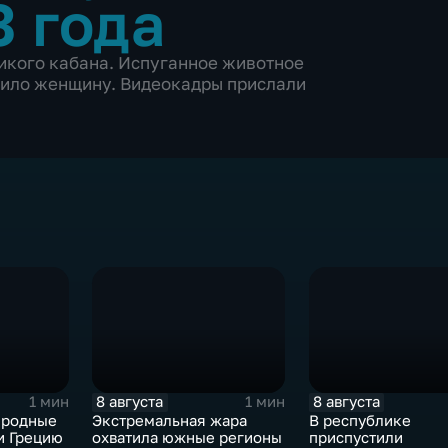
3 года
икого кабана. Испуганное животное
анило женщину. Видеокадры прислали
8 августа
8 августа
1 мин
1 мин
иродные
Экстремальная жара
В республике
и Грецию
охватила южные регионы
приспустили