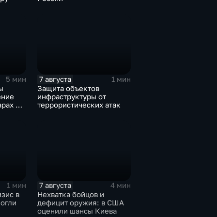
7 августа
5 мин
1 мин
ы
Защита объектов
ение
инфраструктуры от
арах по
террористических атак
7 августа
1 мин
4 мин
зис в
Нехватка бойцов и
могли
дефицит оружия: в США
оценили шансы Киева