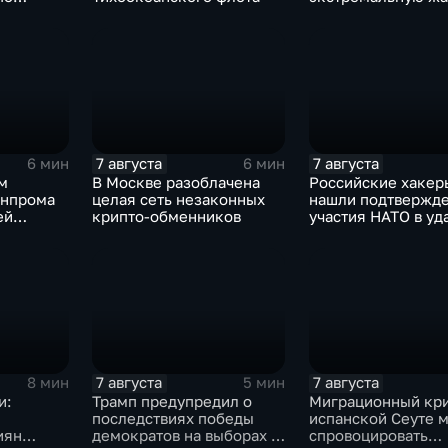
 объектам
 ВСУ
7 августа
7 августа
6 мин
6 мин
м
В Москве разоблачена
Российские хакер
енпрома
целая сеть незаконных
нашли подтвержд
ей
крипто-обменников
участия НАТО в уд
 10-ти
России
и
ов
7 августа
7 августа
8 мин
5 мин
и:
Трамп предупредил о
Миграционный кри
последствиях победы
испанской Сеуте 
иян
демократов на выборах в
спровоцировать