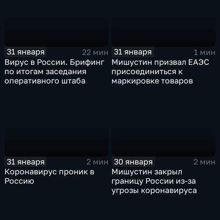
31 января
31 января
22 мин
1 мин
Вирус в России. Брифинг
Мишустин призвал ЕАЭС
по итогам заседания
присоединиться к
оперативного штаба
маркировке товаров
31 января
30 января
2 мин
2 мин
Коронавирус проник в
Мишустин закрыл
Россию
границу России из-за
угрозы коронавируса