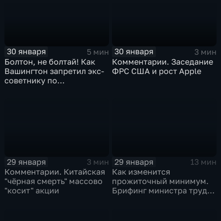
30 января
30 января
5 мин
3 мин
Болтон, не болтай! Как
Комментарии. Заседание
Вашингтон запретил экс-
ФРС США и рост Apple
советнику по
безопасности делиться
воспоминаниями
29 января
29 января
3 мин
13 мин
Комментарии. Китайская
Как изменится
"чёрная смерть" массово
прожиточный минимум.
"косит" акции
Брифинг министра труда
и соцзащиты Антона
Котякова