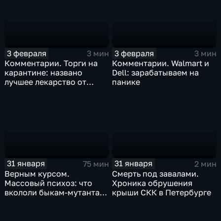
3 февраля
3 февраля
3 мин
3 мин
Комментарии. Торги на
Комментарии. Walmart и
карантине: названо
Dell: зарабатываем на
лучшее лекарство от
панике
коррекции
31 января
31 января
75 мин
2 мин
Верным курсом.
Смерть под завалами.
Массовый психоз: что
Хроника обрушения
вкололи быкам-мутантам,
крыши СКК в Петербурге
когда рухнет доллар и
почему месть Китая
станет страшнее вируса