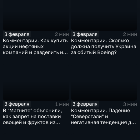
3 февраля
3 февраля
2 мин
2 мин
Комментарии. Как купить
Комментарии. Сколько
акции нефтяных
должна получить Украина
компаний и разделить их
за сбитый Boeing?
доход
3 февраля
3 февраля
1 мин
3 мин
В "Магните" объяснили,
Комментарии. Падение
как запрет на поставки
"Северстали" и
овощей и фруктов из
негативная тенденция для
Китая отразится на ценах
бизнеса Apple