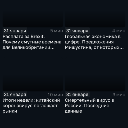
31 января
31 января
5 мин
4 мин
Расплата за Brexit.
Глобальная экономика в
Почему смутные времена
цифре. Предложения
для Великобритании
Мишустина, от которых
только начинаются
ЕАЭС не сможет
отказаться
31 января
31 января
10 мин
3 мин
Итоги недели: китайский
Смертельный вирус в
коронавирус поглощает
России. Последние
рынки
данные