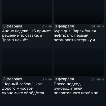
3 февраля
3 февраля
2 мин
24 мин
Анонс недели: ЦБ примет
Курс дня. Заражённая
решение по ставке, а
нефть: кто первый
Трамп начнёт
остановит истерику и
предвыборную гонку
почему ОПЕК лучше не
вмешиваться
3 февраля
3 февраля
3 мин
19 мин
"Черный лебедь": как
Пресс-подход
дорого мировой
руководителей
экономике обойдётся
оперативного штаба по
изоляция Поднебесной
борьбе с коронавирусом