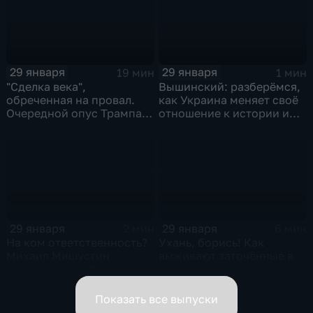
29 января
29 января
19 мин
1 мин
"Сделка века",
Вышинский: разберёмся,
обреченная на провал.
как Украина меняет своё
Очередной опус Трампа.
отношение к истории и
Жанр: политическая
почему
фантастика
29 января
29 января
2 мин
6 мин
На ком ответственность?
Ухань, борись! Как
Михаил Мишустин
выживают заточённые в
распределил обязанности
вирусном Китае?
вице-премьеров
Показать все выпуски