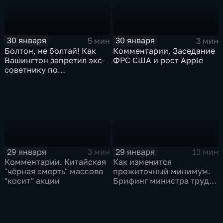
30 января
30 января
5 мин
3 мин
Болтон, не болтай! Как
Комментарии. Заседание
Вашингтон запретил экс-
ФРС США и рост Apple
советнику по
безопасности делиться
воспоминаниями
29 января
29 января
3 мин
13 мин
Комментарии. Китайская
Как изменится
"чёрная смерть" массово
прожиточный минимум.
"косит" акции
Брифинг министра труда
и соцзащиты Антона
Котякова