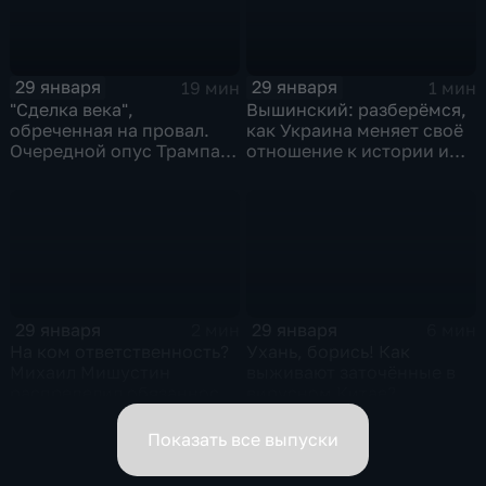
29 января
29 января
19 мин
1 мин
"Сделка века",
Вышинский: разберёмся,
обреченная на провал.
как Украина меняет своё
Очередной опус Трампа.
отношение к истории и
Жанр: политическая
почему
фантастика
29 января
29 января
2 мин
6 мин
На ком ответственность?
Ухань, борись! Как
Михаил Мишустин
выживают заточённые в
распределил обязанности
вирусном Китае?
вице-премьеров
Показать все выпуски