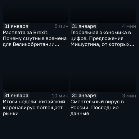
31 января
31 января
5 мин
4 мин
Расплата за Brexit.
Глобальная экономика в
Почему смутные времена
цифре. Предложения
для Великобритании
Мишустина, от которых
только начинаются
ЕАЭС не сможет
отказаться
31 января
31 января
10 мин
3 мин
Итоги недели: китайский
Смертельный вирус в
коронавирус поглощает
России. Последние
рынки
данные