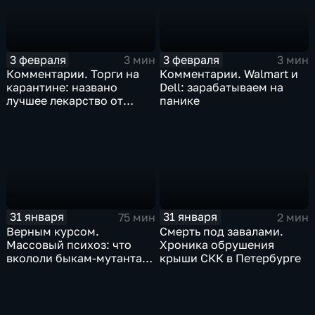
3 февраля
3 февраля
3 мин
3 мин
Комментарии. Торги на
Комментарии. Walmart и
карантине: названо
Dell: зарабатываем на
лучшее лекарство от
панике
коррекции
31 января
31 января
75 мин
2 мин
Верным курсом.
Смерть под завалами.
Массовый психоз: что
Хроника обрушения
вкололи быкам-мутантам,
крыши СКК в Петербурге
когда рухнет доллар и
почему месть Китая
станет страшнее вируса