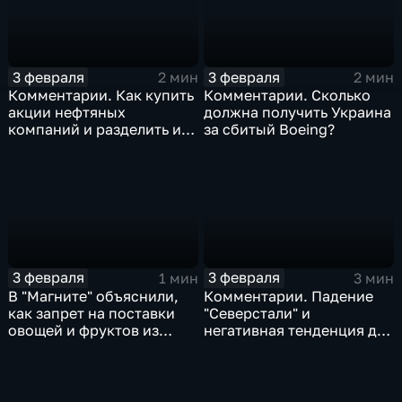
3 февраля
3 февраля
2 мин
2 мин
Комментарии. Как купить
Комментарии. Сколько
акции нефтяных
должна получить Украина
компаний и разделить их
за сбитый Boeing?
доход
3 февраля
3 февраля
1 мин
3 мин
В "Магните" объяснили,
Комментарии. Падение
как запрет на поставки
"Северстали" и
овощей и фруктов из
негативная тенденция для
Китая отразится на ценах
бизнеса Apple