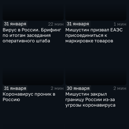
31 января
31 января
22 мин
1 мин
Вирус в России. Брифинг
Мишустин призвал ЕАЭС
по итогам заседания
присоединиться к
оперативного штаба
маркировке товаров
31 января
30 января
2 мин
2 мин
Коронавирус проник в
Мишустин закрыл
Россию
границу России из-за
угрозы коронавируса