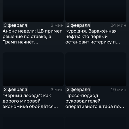
3 февраля
3 февраля
2 мин
24 мин
Анонс недели: ЦБ примет
Курс дня. Заражённая
решение по ставке, а
нефть: кто первый
Трамп начнёт
остановит истерику и
предвыборную гонку
почему ОПЕК лучше не
вмешиваться
3 февраля
3 февраля
3 мин
19 мин
"Черный лебедь": как
Пресс-подход
дорого мировой
руководителей
экономике обойдётся
оперативного штаба по
изоляция Поднебесной
борьбе с коронавирусом