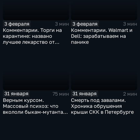
3 февраля
3 февраля
3 мин
3 мин
Комментарии. Торги на
Комментарии. Walmart и
карантине: названо
Dell: зарабатываем на
лучшее лекарство от
панике
коррекции
31 января
31 января
75 мин
2 мин
Верным курсом.
Смерть под завалами.
Массовый психоз: что
Хроника обрушения
вкололи быкам-мутантам,
крыши СКК в Петербурге
когда рухнет доллар и
почему месть Китая
станет страшнее вируса