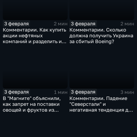
3 февраля
3 февраля
2 мин
2 мин
Комментарии. Как купить
Комментарии. Сколько
акции нефтяных
должна получить Украина
компаний и разделить их
за сбитый Boeing?
доход
3 февраля
3 февраля
1 мин
3 мин
В "Магните" объяснили,
Комментарии. Падение
как запрет на поставки
"Северстали" и
овощей и фруктов из
негативная тенденция для
Китая отразится на ценах
бизнеса Apple