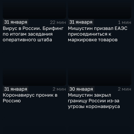
31 января
31 января
22 мин
1 мин
Вирус в России. Брифинг
Мишустин призвал ЕАЭС
по итогам заседания
присоединиться к
оперативного штаба
маркировке товаров
31 января
30 января
2 мин
2 мин
Коронавирус проник в
Мишустин закрыл
Россию
границу России из-за
угрозы коронавируса