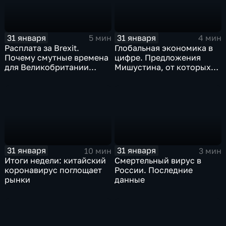
31 января
31 января
5 мин
4 мин
Расплата за Brexit.
Глобальная экономика в
Почему смутные времена
цифре. Предложения
для Великобритании
Мишустина, от которых
только начинаются
ЕАЭС не сможет
отказаться
31 января
31 января
10 мин
3 мин
Итоги недели: китайский
Смертельный вирус в
коронавирус поглощает
России. Последние
рынки
данные