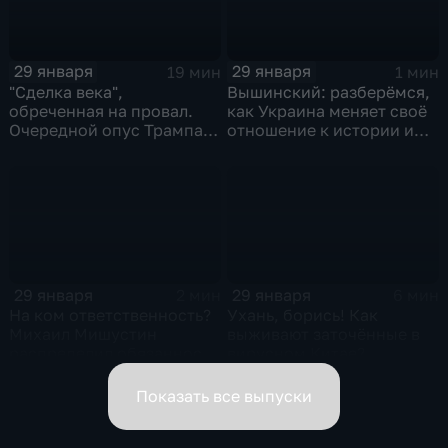
29 января
29 января
19 мин
1 мин
"Сделка века",
Вышинский: разберёмся,
обреченная на провал.
как Украина меняет своё
Очередной опус Трампа.
отношение к истории и
Жанр: политическая
почему
фантастика
29 января
29 января
2 мин
6 мин
На ком ответственность?
Ухань, борись! Как
Михаил Мишустин
выживают заточённые в
распределил обязанности
вирусном Китае?
вице-премьеров
Показать все выпуски