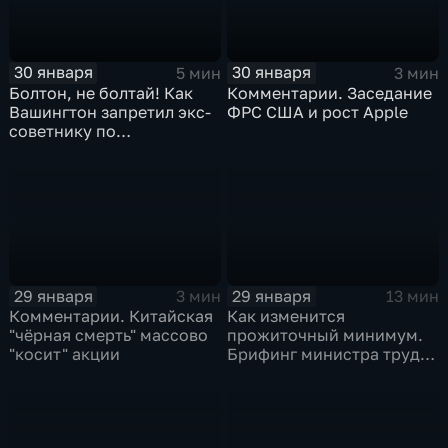
30 января
30 января
5 мин
3 мин
Болтон, не болтай! Как
Комментарии. Заседание
Вашингтон запретил экс-
ФРС США и рост Apple
советнику по
безопасности делиться
воспоминаниями
29 января
29 января
3 мин
13 мин
Комментарии. Китайская
Как изменится
"чёрная смерть" массово
прожиточный минимум.
"косит" акции
Брифинг министра труда
и соцзащиты Антона
Котякова