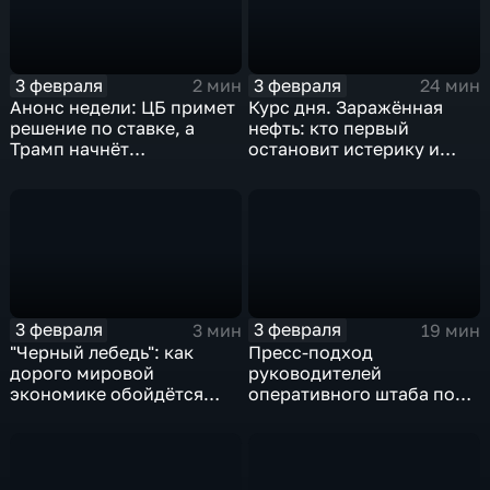
3 февраля
3 февраля
2 мин
24 мин
Анонс недели: ЦБ примет
Курс дня. Заражённая
решение по ставке, а
нефть: кто первый
Трамп начнёт
остановит истерику и
предвыборную гонку
почему ОПЕК лучше не
вмешиваться
3 февраля
3 февраля
3 мин
19 мин
"Черный лебедь": как
Пресс-подход
дорого мировой
руководителей
экономике обойдётся
оперативного штаба по
изоляция Поднебесной
борьбе с коронавирусом