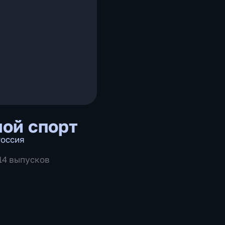
ой спорт
оссия
514 выпусков