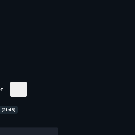
ог
(21:45)