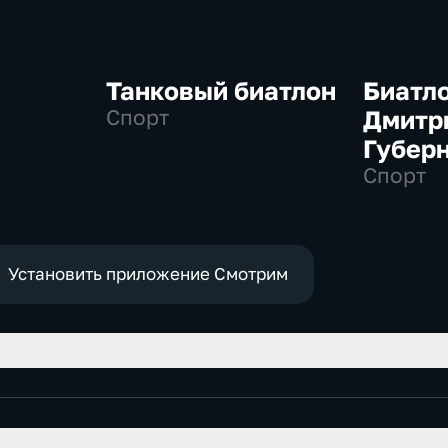
Танковый биатлон
Биатло
Спорт
Дмитр
Губер
Спорт
Установить приложение Смотрим