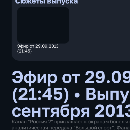
Сюжеты выпуска
Эфир от 29.09.2013
(21:45)
Эфир от 29.0
(21:45)
•
Выпу
сентября 201
Канал "Россия 2" приглашает к экранам болель
аналитическая передача "Большой спорт". Фана