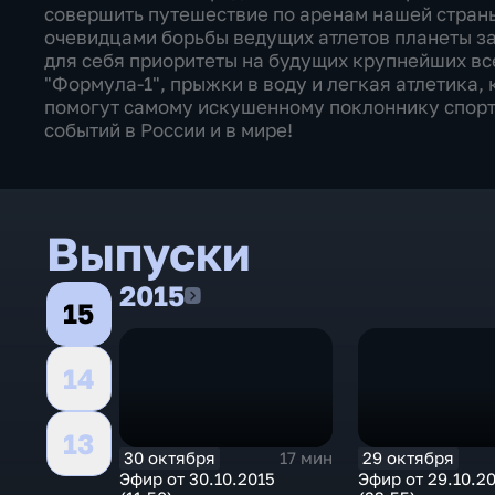
совершить путешествие по аренам нашей страны,
очевидцами борьбы ведущих атлетов планеты за
для себя приоритеты на будущих крупнейших вс
"Формула-1", прыжки в воду и легкая атлетика,
помогут самому искушенному поклоннику спорт
событий в России и в мире!
Выпуски
2015
2015
15
14
13
30 октября
29 октября
17 мин
Эфир от 30.10.2015
Эфир от 29.10.2