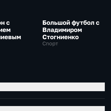
н с
Большой футбол с
ием
Владимиром
ниевым
Стогниенко
Спорт