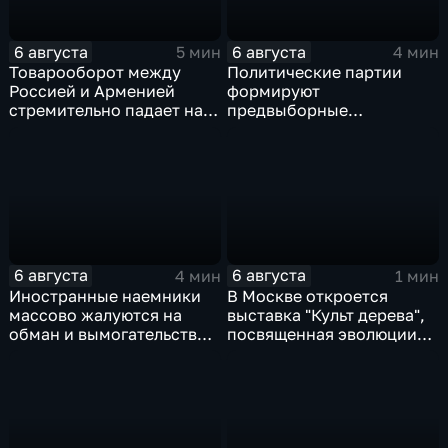
6 августа
6 августа
5 мин
4 мин
Товарооборот между
Политические партии
Россией и Арменией
формируют
стремительно падает на
предвыборные
фоне курса Еревана на
программы на фоне роста
евроинтеграцию
электоральной
активности
6 августа
6 августа
4 мин
1 мин
Иностранные наемники
В Москве откроется
массово жалуются на
выставка "Культ дерева",
обман и вымогательство
посвященная эволюции
со стороны
художественной
командования ВСУ
обработки древесины