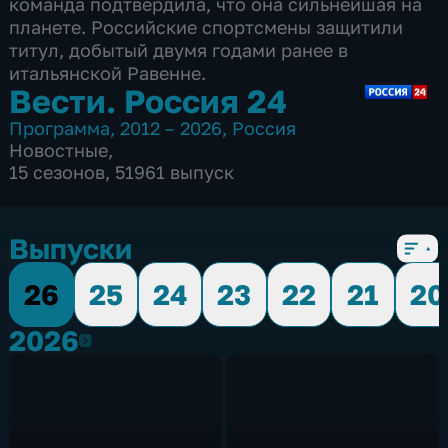
команда подтвердила, что она сильнейшая на
планете. Российские спортсмены защитили
титул, добытый двумя годами ранее в
итальянской Равенне.
Вести. Россия 24
Программа
,
2012 – 2026
,
Россия
Новостные
,
15 сезонов, 51961 выпуск
Выпуски
26
25
24
23
22
21
20
2026
2026