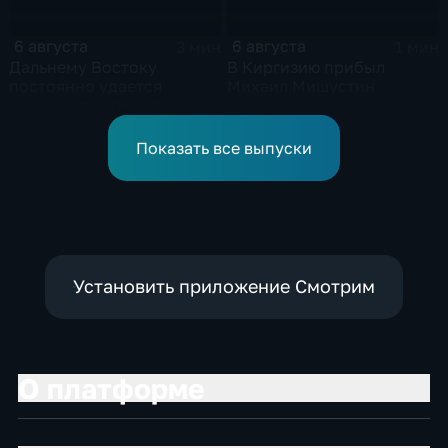
6 августа
6 августа
3 мин
1 мин
Дальнему Востоку
В Киргизию прибыл
постоянно удается
Михаил Мишустин
превышать показатели
привлечения
инвестицийВ
Показать все выпуски
Установить приложение Смотрим
О платформе