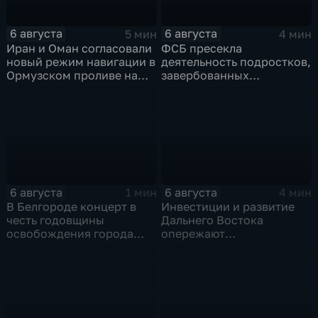
6 августа
6 августа
5 мин
4 мин
Иран и Оман согласовали
ФСБ пресекла
новый режим навигации в
деятельность подростков,
Ормузском проливе на
завербованных
фоне нехватки
украинскими
боеприпасов у США
спецслужбами для
терактов в России
6 августа
6 августа
1 мин
4 мин
В Белгороде концерт в
Инвестиции и развитие
честь годовщины
Дальнего Востока
освобождения города
опережают
продолжился несмотря
среднероссийские
на блэкаут
показатели