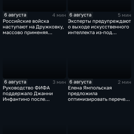
6 августа
6 августа
4 мин
5 мин
Российские войска
Эксперты предупреждают
наступают на Дружковку,
о выходе искусственного
массово применяя
интеллекта из-под
оптоволоконные дроны
контроля разработчиков
6 августа
6 августа
3 мин
2 мин
Руководство ФИФА
Елена Ямпольская
поддержало Джанни
предложила
Инфантино после
оптимизировать перечень
скандала с продажей
олимпиад для
прав на чемпионаты мира
поступления в вузы