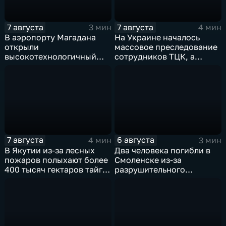
7 августа
7 августа
3 мин
4 мин
В аэропорту Магадана
На Украине началось
открыли
массовое преследование
высокотехнологичный
сотрудников ТЦК, а
грузовой терминал
военкоматы пополнят
бывшими заключенными
7 августа
6 августа
4 мин
3 мин
В Якутии из-за лесных
Два человека погибли в
пожаров полыхают более
Смоленске из-за
400 тысяч гектаров тайги,
разрушительного
зафиксировано 77 очагов
урагана, 15 тысяч
возгорания
жителей остались без
света