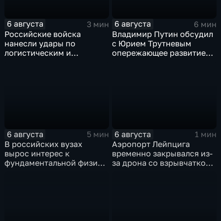
6 августа
6 августа
3 мин
6 мин
Российские войска
Владимир Путин обсудил
нанесли удары по
с Юрием Трутневым
логистическим и
опережающее развитие
энергетическим объектам
Дальнего Востока
ВСУ
6 августа
6 августа
5 мин
1 мин
В российских вузах
Аэропорт Лейпцига
вырос интерес к
временно закрывался из-
фундаментальной физике
за дрона со взрывчаткой
и авиастроению на фоне
рядом с украинским
перехода к новой модели
грузовым самолетом
образования