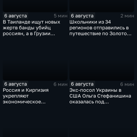
6 августа
6 августа
5 мин
2 мин
В Таиланде ищут новых
Школьники из 34
жертв банды убийц
регионов отправились в
россиян, а в Грузии
путешествие по Золотому
фиксируют провокации
кольцу в рамках проекта
против туристов
"Кольцо Открытия"
6 августа
6 августа
6 мин
6 мин
Россия и Киргизия
Экс-посол Украины в
укрепляют
США Ольга Стефанишина
экономическое
оказалась под
партнерство в рамках
следствием по делу о
Евразийского
коррупции
экономического союза