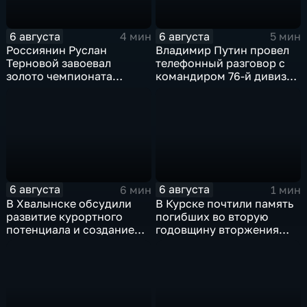
6 августа
6 августа
4 мин
5 мин
Россиянин Руслан
Владимир Путин провел
Терновой завоевал
телефонный разговор с
золото чемпионата
командиром 76-й дивизии
Европы в прыжках с 10-
ВДВ Абдулазизом
метровой вышки
Шихабидовым
6 августа
6 августа
6 мин
1 мин
В Хвалынске обсудили
В Курске почтили память
развитие курортного
погибших во вторую
потенциала и создание
годовщину вторжения
медицинского кластера
ВСУ