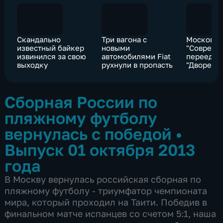
Скандально
Три вагона с
Московск
известный байкер
новыми
"Совреме
извинился за свою
автомобилями Fiat
переедет
выходку
рухнули в пропасть
"Дворец н
Сборная России по
пляжному футболу
вернулась с победой
•
Выпуск 01 октября 2013
года
В Москву вернулась российская сборная по
пляжному футболу - триумфатор чемпионата
мира, который проходил на Таити. Победив в
финальном матче испанцев со счетом 5:1, наша