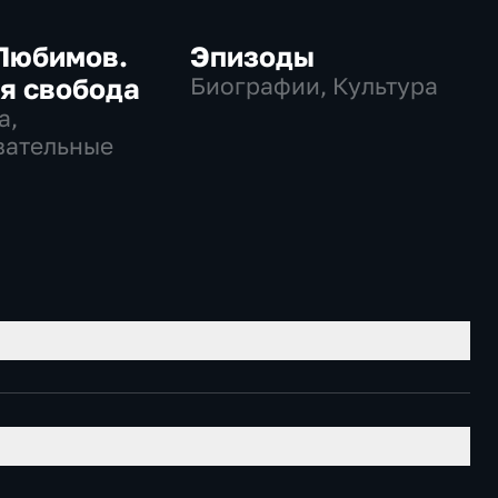
Любимов.
Эпизоды
я свобода
Биографии, Культура
а,
вательные