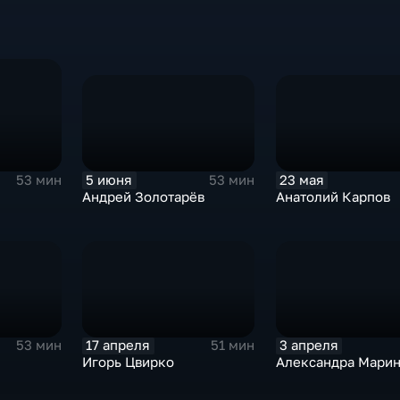
5 июня
23 мая
53 мин
53 мин
Андрей Золотарёв
Анатолий Карпов
17 апреля
3 апреля
53 мин
51 мин
Игорь Цвирко
Александра Мари