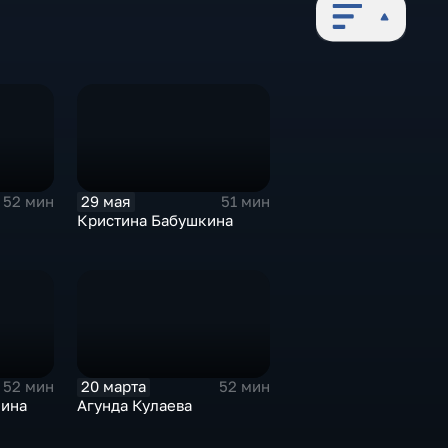
29 мая
52 мин
51 мин
Кристина Бабушкина
20 марта
52 мин
52 мин
нина
Агунда Кулаева