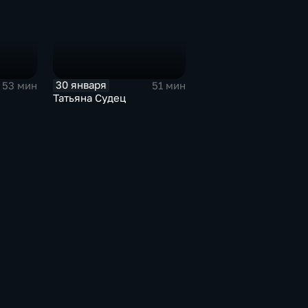
30 января
53 мин
51 мин
Татьяна Судец