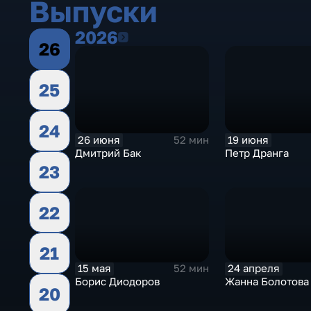
Выпуски
2026
2026
26
25
24
26 июня
19 июня
52 мин
Дмитрий Бак
Петр Дранга
23
22
21
15 мая
24 апреля
52 мин
Борис Диодоров
Жанна Болотова
20