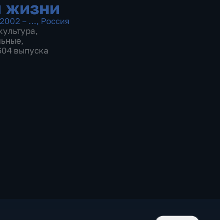
 жизни
2002 – …
,
Россия
культура
,
льные
,
 604 выпуска