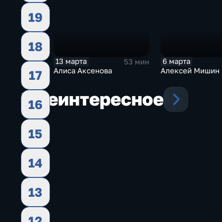
19
18
13 марта
6 марта
53 мин
Алиса Аксенова
Алексей Мишин
17
Еще
интересное
16
15
14
13
12