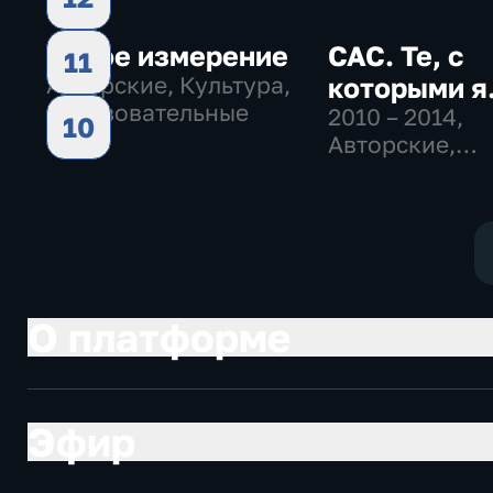
Пятое измерение
САС. Те, с
11
Авторские, Культура,
которыми я.
образовательные
2010 – 2014
,
10
Авторские,
Биографии, к
О платформе
Эфир