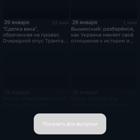
29 января
29 января
19 мин
1 мин
"Сделка века",
Вышинский: разберёмся,
обреченная на провал.
как Украина меняет своё
Очередной опус Трампа.
отношение к истории и
Жанр: политическая
почему
фантастика
29 января
29 января
2 мин
6 мин
На ком ответственность?
Ухань, борись! Как
Михаил Мишустин
выживают заточённые в
распределил обязанности
вирусном Китае?
вице-премьеров
Показать все выпуски