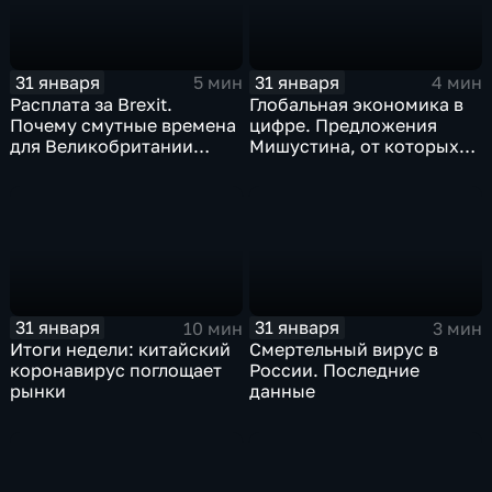
31 января
31 января
5 мин
4 мин
Расплата за Brexit.
Глобальная экономика в
Почему смутные времена
цифре. Предложения
для Великобритании
Мишустина, от которых
только начинаются
ЕАЭС не сможет
отказаться
31 января
31 января
10 мин
3 мин
Итоги недели: китайский
Смертельный вирус в
коронавирус поглощает
России. Последние
рынки
данные