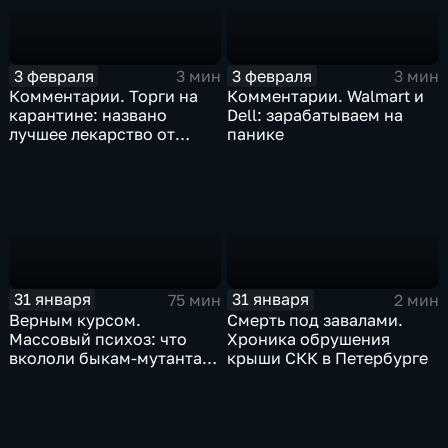
3 февраля
3 февраля
3 мин
3 мин
Комментарии. Торги на
Комментарии. Walmart и
карантине: названо
Dell: зарабатываем на
лучшее лекарство от
панике
коррекции
31 января
31 января
75 мин
2 мин
Верным курсом.
Смерть под завалами.
Массовый психоз: что
Хроника обрушения
вкололи быкам-мутантам,
крыши СКК в Петербурге
когда рухнет доллар и
почему месть Китая
станет страшнее вируса