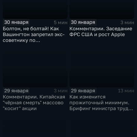
30 января
30 января
5 мин
3 мин
Болтон, не болтай! Как
Комментарии. Заседание
Вашингтон запретил экс-
ФРС США и рост Apple
советнику по
безопасности делиться
воспоминаниями
29 января
29 января
3 мин
13 мин
Комментарии. Китайская
Как изменится
"чёрная смерть" массово
прожиточный минимум.
"косит" акции
Брифинг министра труда
и соцзащиты Антона
Котякова