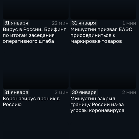
31 января
31 января
22 мин
1 мин
Вирус в России. Брифинг
Мишустин призвал ЕАЭС
по итогам заседания
присоединиться к
оперативного штаба
маркировке товаров
31 января
30 января
2 мин
2 мин
Коронавирус проник в
Мишустин закрыл
Россию
границу России из-за
угрозы коронавируса