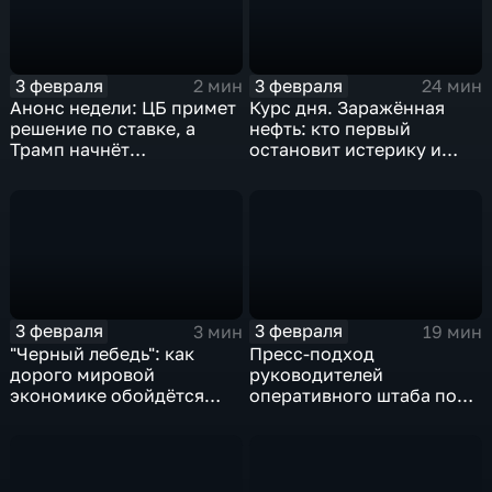
3 февраля
3 февраля
2 мин
24 мин
Анонс недели: ЦБ примет
Курс дня. Заражённая
решение по ставке, а
нефть: кто первый
Трамп начнёт
остановит истерику и
предвыборную гонку
почему ОПЕК лучше не
вмешиваться
3 февраля
3 февраля
3 мин
19 мин
"Черный лебедь": как
Пресс-подход
дорого мировой
руководителей
экономике обойдётся
оперативного штаба по
изоляция Поднебесной
борьбе с коронавирусом