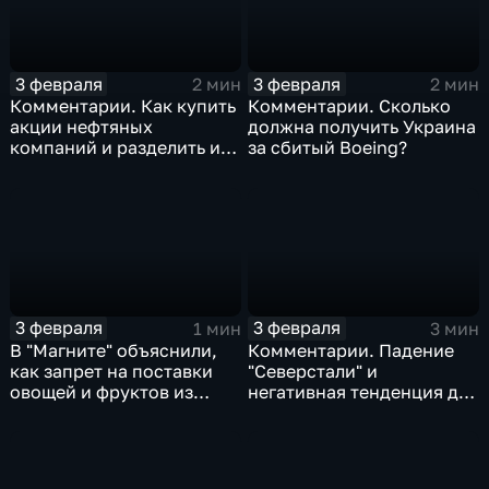
3 февраля
3 февраля
2 мин
2 мин
Комментарии. Как купить
Комментарии. Сколько
акции нефтяных
должна получить Украина
компаний и разделить их
за сбитый Boeing?
доход
3 февраля
3 февраля
1 мин
3 мин
В "Магните" объяснили,
Комментарии. Падение
как запрет на поставки
"Северстали" и
овощей и фруктов из
негативная тенденция для
Китая отразится на ценах
бизнеса Apple