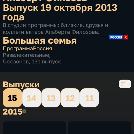
Выпуск 19 октября 2013
года
В студии программы: близкие, друзья и
коллеги актера Альберта Филозова.
Большая семья
Программа
Россия
Развлекательные
,
5 сезонов, 131 выпуск
Выпуски
15
14
13
12
11
2015
2015