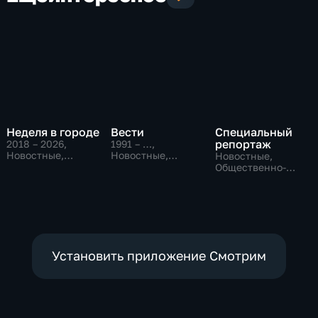
Неделя в городе
Вести
Специальный
репортаж
2018 – 2026
,
1991 – …
,
Новостные,
Новостные,
Новостные,
Общество,
Общественно-
Общественно-
общественно-
политические,
политические,
политические
социально-
социально-
экономические
экономические
Установить приложение Смотрим