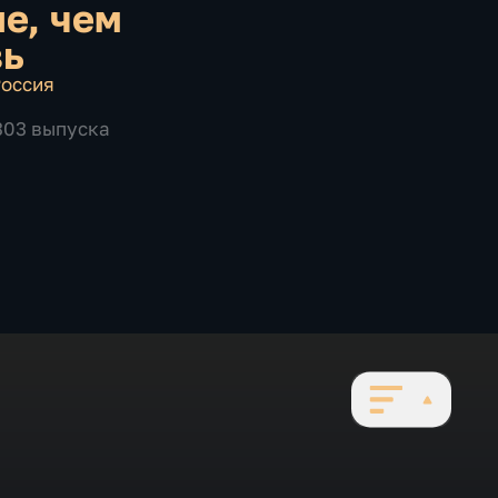
е, чем
вь
оссия
 303 выпуска