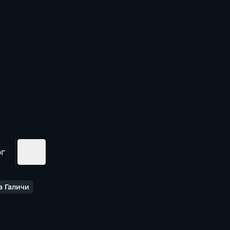
ог
а Галичи